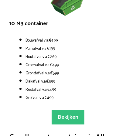
10 M3 container
Bouwafval v.a.€499
Puinafval v.a.€199
Houtafval v.a.€269
Groenafval v.a.€499
Grondafval v.a.€599
Dakafval v.a.€899
Restafval v.a.€499
Grofvuil v.a.€499
Bekijken