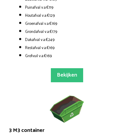
Puinafval v.a.€119
Houtafval v.a.€129
Groenafval v.a.€169
Grondafval v.a.€179
Dakafval v.a.€249
Restafval v.a.€169
Grofvuil v.a.€169
Bekijken
3 M3 container