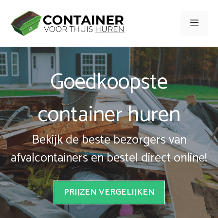
Spring
naar
Men
inhoud
Goedkoopste
container huren
Bekijk de beste bezorgers van
afvalcontainers en bestel direct online!
PRIJZEN VERGELIJKEN