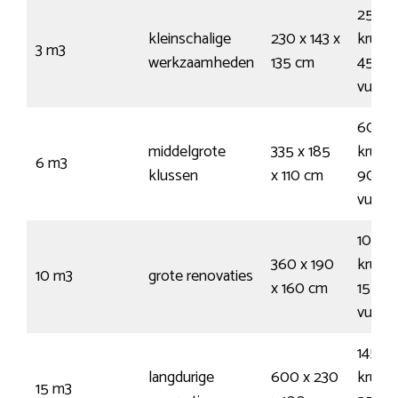
25
kleinschalige
230 x 143 x
kruiwa
3 m3
werkzaamheden
135 cm
45
vuilni
60
middelgrote
335 x 185
kruiwa
6 m3
klussen
x 110 cm
90
vuilni
100
360 x 190
kruiwa
10 m3
grote renovaties
x 160 cm
155
vuilni
145
langdurige
600 x 230
kruiwa
15 m3