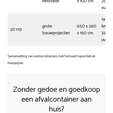
renovatie
x 100 cm
250
vuilni
195
grote
650 x 260
kruiwa
20 m3
bouwprojecten
x 150 cm
325
vuilni
Samenvatting van vuilniscontainers met formaat/capaciteit en
huurprijzen.
Zonder gedoe en goedkoop
een afvalcontainer aan
huis?