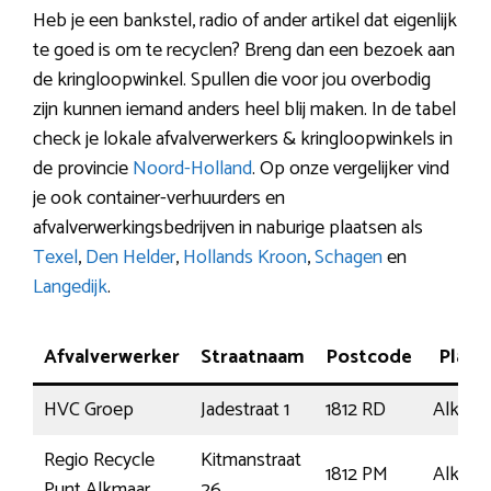
Heb je een bankstel, radio of ander artikel dat eigenlijk
te goed is om te recyclen? Breng dan een bezoek aan
de kringloopwinkel. Spullen die voor jou overbodig
zijn kunnen iemand anders heel blij maken. In de tabel
check je lokale afvalverwerkers & kringloopwinkels in
de provincie
Noord-Holland
. Op onze vergelijker vind
je ook container-verhuurders en
afvalverwerkingsbedrijven in naburige plaatsen als
Texel
,
Den Helder
,
Hollands Kroon
,
Schagen
en
Langedijk
.
Afvalverwerker
Straatnaam
Postcode
Plaat
HVC Groep
Jadestraat 1
1812 RD
Alkmaa
Regio Recycle
Kitmanstraat
1812 PM
Alkmaa
Punt Alkmaar
26