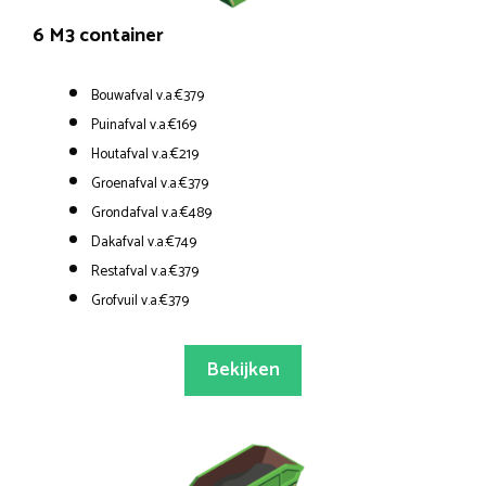
6 M3 container
Bouwafval v.a.€379
Puinafval v.a.€169
Houtafval v.a.€219
Groenafval v.a.€379
Grondafval v.a.€489
Dakafval v.a.€749
Restafval v.a.€379
Grofvuil v.a.€379
Bekijken