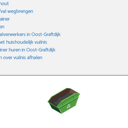
 hout
afval wegbrengen
ainer
en
valverwerkers in Oost-Graftdijk
het huishoudelijk vuilnis
ner huren in Oost-Graftdijk
 over vuilnis afhalen