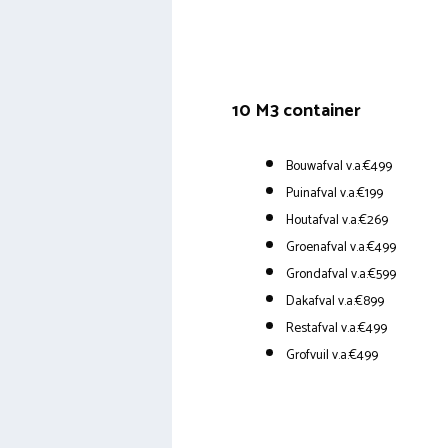
10 M3 container
Bouwafval v.a.€499
Puinafval v.a.€199
Houtafval v.a.€269
Groenafval v.a.€499
Grondafval v.a.€599
Dakafval v.a.€899
Restafval v.a.€499
Grofvuil v.a.€499