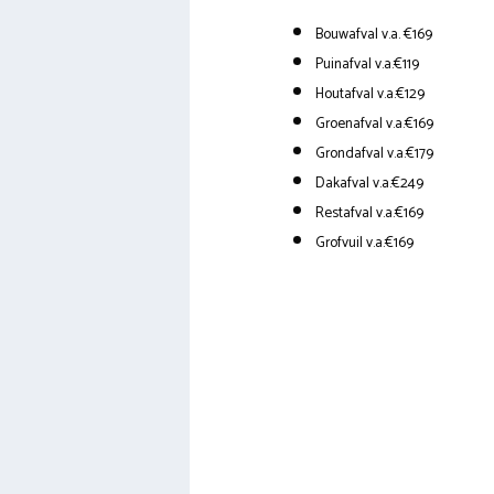
Bouwafval v.a. €169
Puinafval v.a.€119
Houtafval v.a.€129
Groenafval v.a.€169
Grondafval v.a.€179
Dakafval v.a.€249
Restafval v.a.€169
Grofvuil v.a.€169