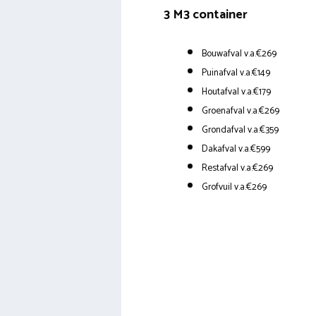
3 M3 container
Bouwafval v.a.€269
Puinafval v.a.€149
Houtafval v.a.€179
Groenafval v.a.€269
Grondafval v.a.€359
Dakafval v.a.€599
Restafval v.a.€269
Grofvuil v.a.€269