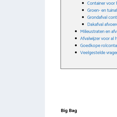
Container voor
Groen- en tuin
Grondafval cont
Dakafval afvoer
Milieustraten en af
Afvalwijzer voor al 
Goedkope rolcontai
Veelgestelde vragen
Big Bag