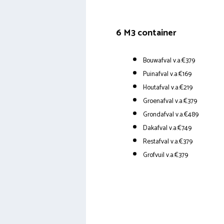
6 M3 container
Bouwafval v.a.€379
Puinafval v.a.€169
Houtafval v.a.€219
Groenafval v.a.€379
Grondafval v.a.€489
Dakafval v.a.€749
Restafval v.a.€379
Grofvuil v.a.€379