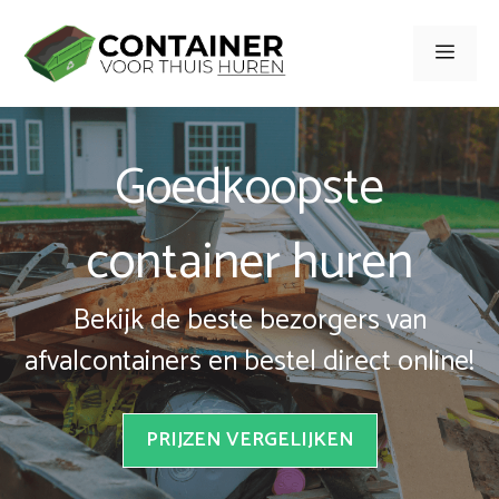
Spring
naar
Men
inhoud
Goedkoopste
container huren
Bekijk de beste bezorgers van
afvalcontainers en bestel direct online!
PRIJZEN VERGELIJKEN