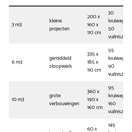
30
200 x
kleine
kruiwagens
3 m3
160 x
projecten
50
110 cm
vuilniszak
55
335 x
gemiddeld
kruiwagens
6 m3
185 x
sloopwerk
90
110 cm
vuilniszak
95
360 x
grote
kruiwagens
10 m3
190 x
verbouwingen
160
160 cm
vuilniszak
145
60 x