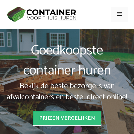
Spring
naar
Men
inhoud
Goedkoopste
container huren
Bekijk de beste bezorgers van
afvalcontainers en bestel direct online!
PRIJZEN VERGELIJKEN