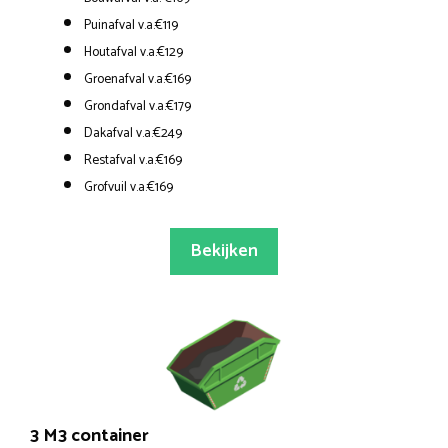
Puinafval v.a.€119
Houtafval v.a.€129
Groenafval v.a.€169
Grondafval v.a.€179
Dakafval v.a.€249
Restafval v.a.€169
Grofvuil v.a.€169
Bekijken
3 M3 container