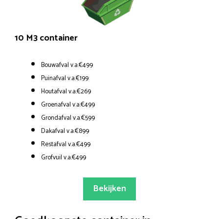
10 M3 container
Bouwafval v.a.€499
Puinafval v.a.€199
Houtafval v.a.€269
Groenafval v.a.€499
Grondafval v.a.€599
Dakafval v.a.€899
Restafval v.a.€499
Grofvuil v.a.€499
Bekijken