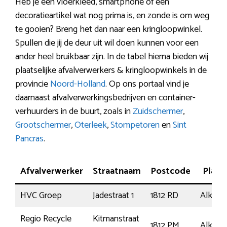
Heb je een vloerkleed, smartphone of een
decoratieartikel wat nog prima is, en zonde is om weg
te gooien? Breng het dan naar een kringloopwinkel.
Spullen die jij de deur uit wil doen kunnen voor een
ander heel bruikbaar zijn. In de tabel hierna bieden wij
plaatselijke afvalverwerkers & kringloopwinkels in de
provincie
Noord-Holland
. Op ons portaal vind je
daarnaast afvalverwerkingsbedrijven en container-
verhuurders in de buurt, zoals in
Zuidschermer
,
Grootschermer
,
Oterleek
,
Stompetoren
en
Sint
Pancras
.
Afvalverwerker
Straatnaam
Postcode
Plaat
HVC Groep
Jadestraat 1
1812 RD
Alkmaa
Regio Recycle
Kitmanstraat
1812 PM
Alkmaa