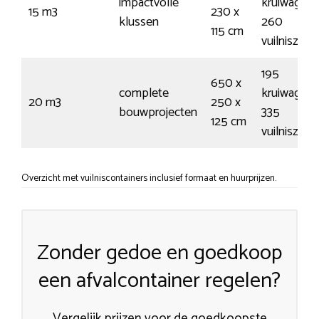
impactvolle
kruiwagens
15 m3
230 x
klussen
260
115 cm
vuilniszak
195
650 x
complete
kruiwagens
20 m3
250 x
bouwprojecten
335
125 cm
vuilniszak
Overzicht met vuilniscontainers inclusief formaat en huurprijzen.
Zonder gedoe en goedkoop
een afvalcontainer regelen?
Vergelijk prijzen voor de goedkoopste