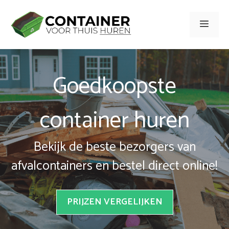
Spring
naar
Men
inhoud
Goedkoopste
container huren
Bekijk de beste bezorgers van
afvalcontainers en bestel direct online!
PRIJZEN VERGELIJKEN