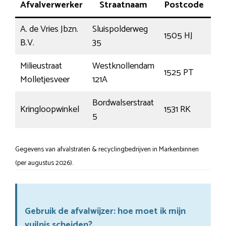
Afvalverwerker
Straatnaam
Postcode
Pl
A. de Vries Jbzn.
Sluispolderweg
1505 HJ
Za
B.V.
35
Milieustraat
Westknollendam
1525 PT
Zaa
Molletjesveer
121A
Bordwalserstraat
Kringloopwinkel
1531 RK
Wo
5
Gegevens van afvalstraten & recyclingbedrijven in Markenbinnen
(per augustus 2026).
Gebruik de afvalwijzer: hoe moet ik mijn
vuilnis scheiden?