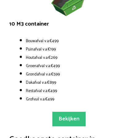
10 M3 container
Bouwafval v.a.€499
Puinafval v.a.€199
Houtafval v.a.€269
Groenafval v.a.€499
Grondafval v.a.€599
Dakafval v.a.€899
Restafval v.a.€499
Grofvuil v.a.€499
Bekijken