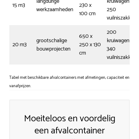
langdurige
kruiwagens /
15 m3
230 x
werkzaamheden
250
100 cm
vuilniszakken
200
650 x
grootschalige
kruiwagens /
20 m3
250 x 130
bouwprojecten
340
cm
vuilniszakken
Tabel met beschikbare afvalcontainers met afmetingen, capaciteit en
vanafprijzen.
Moeiteloos en voordelig
een afvalcontainer