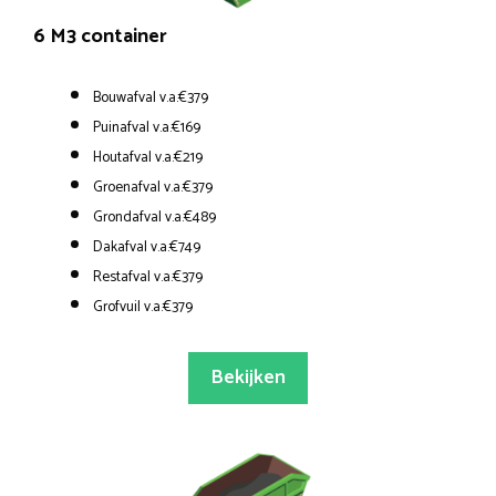
6 M3 container
Bouwafval v.a.€379
Puinafval v.a.€169
Houtafval v.a.€219
Groenafval v.a.€379
Grondafval v.a.€489
Dakafval v.a.€749
Restafval v.a.€379
Grofvuil v.a.€379
Bekijken