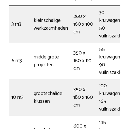
30
260 x
kleinschalige
kruiwagens /
3 m3
160 x 100
werkzaamheden
50
cm
vuilniszakken
55
350 x
middelgrote
kruiwagens /
6 m3
180 x 110
projecten
90
cm
vuilniszakken
100
350 x
grootschalige
kruiwagens /
10 m3
180 x 160
klussen
165
cm
vuilniszakken
145
600 x