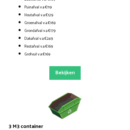
Puinafval v.a.€119
Houtafval v.a.€129
Groenafval v.a.€169
Grondafval v.a.€179
Dakafval v.a.€249
Restafval v.a.€169
Grofvuil v.a.€169
Bekijken
3 M3 container