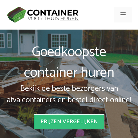
Spring
naar
Men
inhoud
Goedkoopste
container huren
Bekijk de beste bezorgers van
afvalcontainers en bestel direct online!
PRIJZEN VERGELIJKEN