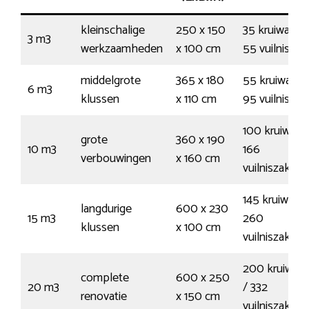
kleinschalige
250 x 150
35 kruiwagen
3 m3
werkzaamheden
x 100 cm
55 vuilnisza
middelgrote
365 x 180
55 kruiwagen
6 m3
klussen
x 110 cm
95 vuilnisza
100 kruiwage
grote
360 x 190
10 m3
166
verbouwingen
x 160 cm
vuilniszakken
145 kruiwage
langdurige
600 x 230
15 m3
260
klussen
x 100 cm
vuilniszakken
200 kruiwag
complete
600 x 250
20 m3
/ 332
renovatie
x 150 cm
vuilniszakken