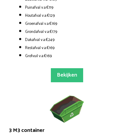
Puinafval v.a.€119
Houtafval v.a.€129
Groenafval v.a.€169
Grondafval v.a.€179
Dakafval v.a.€249
Restafval v.a.€169
Grofvuil v.a.€169
Bekijken
3 M3 container