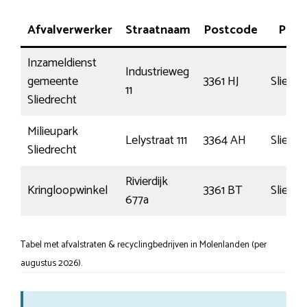
Afvalverwerker
Straatnaam
Postcode
Plaat
Inzameldienst
Industrieweg
gemeente
3361 HJ
Sliedre
11
Sliedrecht
Milieupark
Lelystraat 111
3364 AH
Sliedre
Sliedrecht
Rivierdijk
Kringloopwinkel
3361 BT
Sliedre
677a
Tabel met afvalstraten & recyclingbedrijven in Molenlanden (per
augustus 2026).