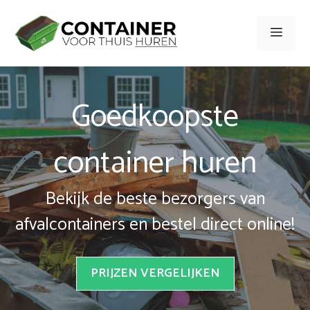
Spring
naar
Men
inhoud
Goedkoopste
container huren
Bekijk de beste bezorgers van
afvalcontainers en bestel direct online!
PRIJZEN VERGELIJKEN