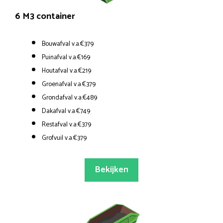
6 M3 container
Bouwafval v.a.€379
Puinafval v.a.€169
Houtafval v.a.€219
Groenafval v.a.€379
Grondafval v.a.€489
Dakafval v.a.€749
Restafval v.a.€379
Grofvuil v.a.€379
Bekijken