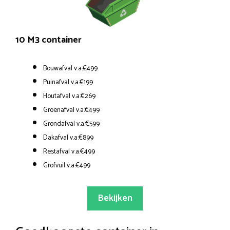
10 M3 container
Bouwafval v.a.€499
Puinafval v.a.€199
Houtafval v.a.€269
Groenafval v.a.€499
Grondafval v.a.€599
Dakafval v.a.€899
Restafval v.a.€499
Grofvuil v.a.€499
Bekijken