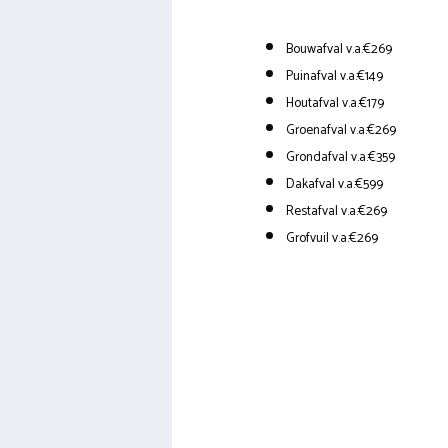
Bouwafval v.a.€269
Puinafval v.a.€149
Houtafval v.a.€179
Groenafval v.a.€269
Grondafval v.a.€359
Dakafval v.a.€599
Restafval v.a.€269
Grofvuil v.a.€269