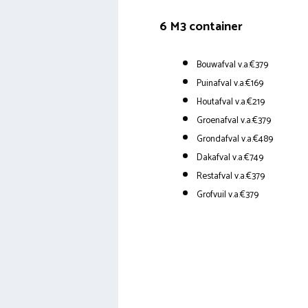
6 M3 container
Bouwafval v.a.€379
Puinafval v.a.€169
Houtafval v.a.€219
Groenafval v.a.€379
Grondafval v.a.€489
Dakafval v.a.€749
Restafval v.a.€379
Grofvuil v.a.€379