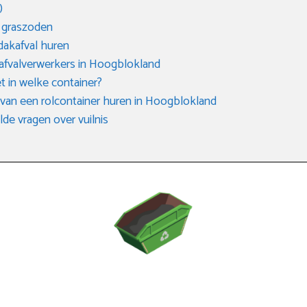
)
n graszoden
dakafval huren
 afvalverwerkers in Hoogblokland
t in welke container?
an een rolcontainer huren in Hoogblokland
de vragen over vuilnis