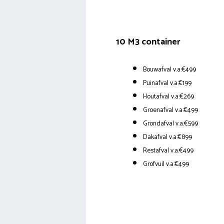
10 M3 container
Bouwafval v.a.€499
Puinafval v.a.€199
Houtafval v.a.€269
Groenafval v.a.€499
Grondafval v.a.€599
Dakafval v.a.€899
Restafval v.a.€499
Grofvuil v.a.€499