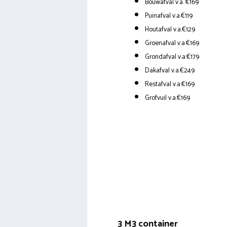
Bouwafval v.a. €169
Puinafval v.a.€119
Houtafval v.a.€129
Groenafval v.a.€169
Grondafval v.a.€179
Dakafval v.a.€249
Restafval v.a.€169
Grofvuil v.a.€169
3 M3 container