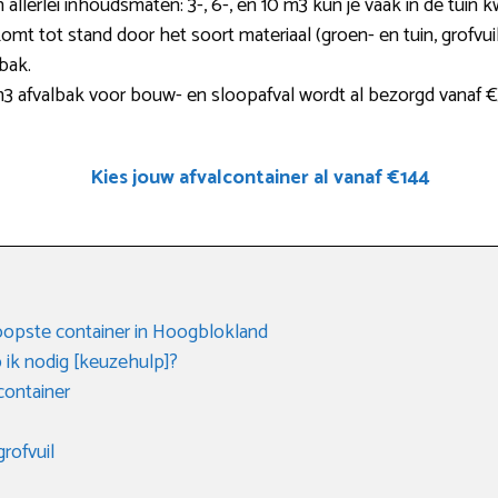
 allerlei inhoudsmaten: 3-, 6-, en 10 m3 kun je vaak in de tuin kw
komt tot stand door het soort materiaal (groen- en tuin, grofvui
bak.
afvalbak voor bouw- en sloopafval wordt al bezorgd vanaf €
Kies jouw afvalcontainer al vanaf €144
oopste container in Hoogblokland
 ik nodig [keuzehulp]?
ontainer
rofvuil