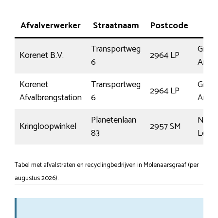
Afvalverwerker
Straatnaam
Postcode
Pla
Transportweg
Groot
Korenet B.V.
2964 LP
6
Amme
Korenet
Transportweg
Groot
2964 LP
Afvalbrengstation
6
Amme
Planetenlaan
Nieu
Kringloopwinkel
2957 SM
83
Lekke
Tabel met afvalstraten en recyclingbedrijven in Molenaarsgraaf (per
augustus 2026).