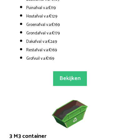
Puinafval v.a.€119
Houtafval v.a.€129
Groenafval v.a.€169
Grondafval v.a.€179
Dakafval v.a.€249
Restafval v.a.€169
Grofvuil v.a.€169
Bekijken
3 M3 container