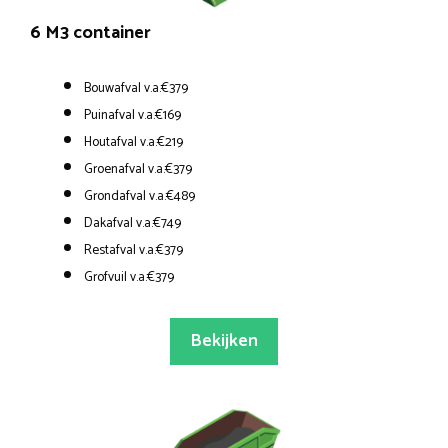
6 M3 container
Bouwafval v.a.€379
Puinafval v.a.€169
Houtafval v.a.€219
Groenafval v.a.€379
Grondafval v.a.€489
Dakafval v.a.€749
Restafval v.a.€379
Grofvuil v.a.€379
Bekijken