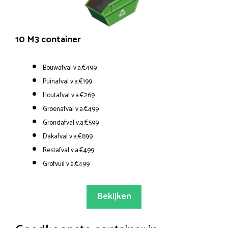
10 M3 container
Bouwafval v.a.€499
Puinafval v.a.€199
Houtafval v.a.€269
Groenafval v.a.€499
Grondafval v.a.€599
Dakafval v.a.€899
Restafval v.a.€499
Grofvuil v.a.€499
Bekijken