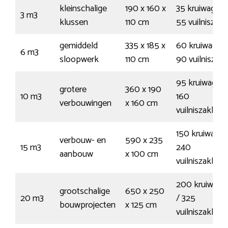
kleinschalige
190 x 160 x
35 kruiwagens
3 m3
klussen
110 cm
55 vuilniszak
gemiddeld
335 x 185 x
60 kruiwagens
6 m3
sloopwerk
110 cm
90 vuilniszak
95 kruiwagens
grotere
360 x 190
10 m3
160
verbouwingen
x 160 cm
vuilniszakken
150 kruiwagen
verbouw- en
590 x 235
15 m3
240
aanbouw
x 100 cm
vuilniszakken
200 kruiwage
grootschalige
650 x 250
20 m3
/ 325
bouwprojecten
x 125 cm
vuilniszakken