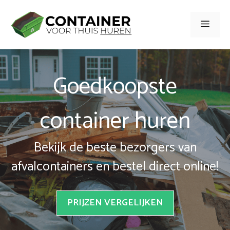
Spring
naar
Men
inhoud
Goedkoopste
container huren
Bekijk de beste bezorgers van
afvalcontainers en bestel direct online!
PRIJZEN VERGELIJKEN