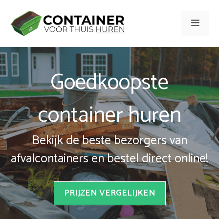
Spring
naar
Men
inhoud
Goedkoopste
container huren
Bekijk de beste bezorgers van
afvalcontainers en bestel direct online!
PRIJZEN VERGELIJKEN