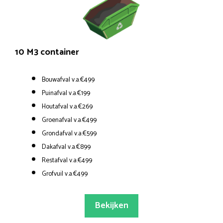
10 M3 container
Bouwafval v.a.€499
Puinafval v.a.€199
Houtafval v.a.€269
Groenafval v.a.€499
Grondafval v.a.€599
Dakafval v.a.€899
Restafval v.a.€499
Grofvuil v.a.€499
Bekijken