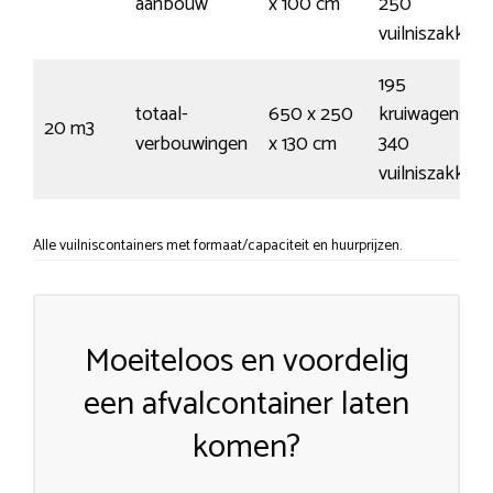
aanbouw
x 100 cm
250
vuilniszakken
195
totaal-
650 x 250
kruiwagens /
20 m3
verbouwingen
x 130 cm
340
vuilniszakken
Alle vuilniscontainers met formaat/capaciteit en huurprijzen.
Moeiteloos en voordelig
een afvalcontainer laten
komen?