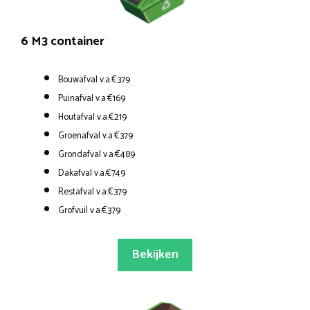
6 M3 container
Bouwafval v.a.€379
Puinafval v.a.€169
Houtafval v.a.€219
Groenafval v.a.€379
Grondafval v.a.€489
Dakafval v.a.€749
Restafval v.a.€379
Grofvuil v.a.€379
Bekijken