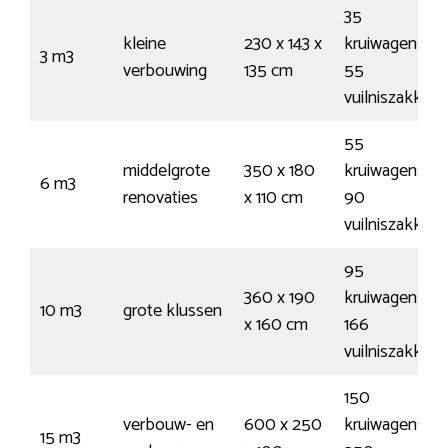
35
kleine
230 x 143 x
kruiwagens /
3 m3
verbouwing
135 cm
55
vuilniszakken
55
middelgrote
350 x 180
kruiwagens /
6 m3
renovaties
x 110 cm
90
vuilniszakken
95
360 x 190
kruiwagens /
10 m3
grote klussen
x 160 cm
166
vuilniszakken
150
verbouw- en
600 x 250
kruiwagens /
15 m3