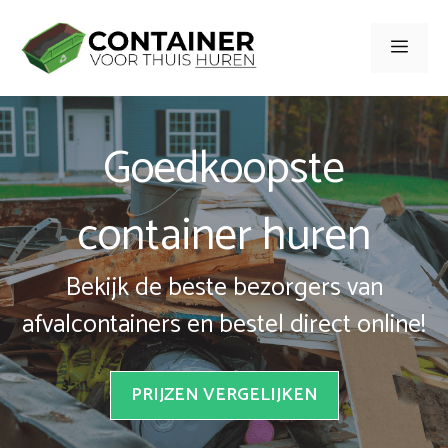
Spring
naar
Men
inhoud
Goedkoopste
container huren
Bekijk de beste bezorgers van
afvalcontainers en bestel direct online!
PRIJZEN VERGELIJKEN