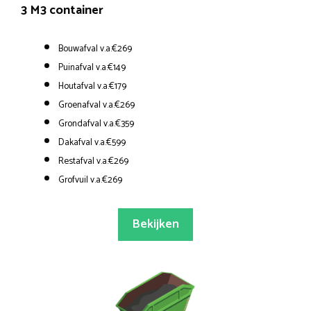
3 M3 container
Bouwafval v.a.€269
Puinafval v.a.€149
Houtafval v.a.€179
Groenafval v.a.€269
Grondafval v.a.€359
Dakafval v.a.€599
Restafval v.a.€269
Grofvuil v.a.€269
Bekijken