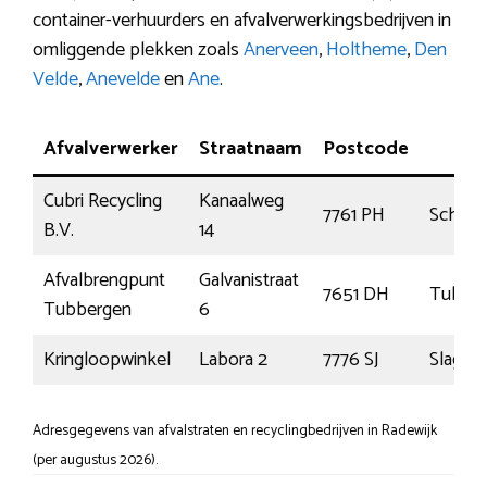
container-verhuurders en afvalverwerkingsbedrijven in
omliggende plekken zoals
Anerveen
,
Holtheme
,
Den
Velde
,
Anevelde
en
Ane
.
Afvalverwerker
Straatnaam
Postcode
Pla
Cubri Recycling
Kanaalweg
7761 PH
Schoo
B.V.
14
Afvalbrengpunt
Galvanistraat
7651 DH
Tubbe
Tubbergen
6
Kringloopwinkel
Labora 2
7776 SJ
Slagha
Adresgegevens van afvalstraten en recyclingbedrijven in Radewijk
(per augustus 2026).