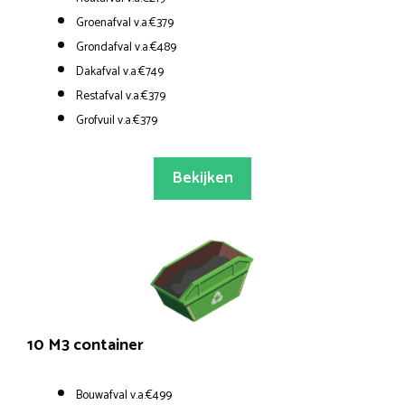
Groenafval v.a.€379
Grondafval v.a.€489
Dakafval v.a.€749
Restafval v.a.€379
Grofvuil v.a.€379
Bekijken
10 M3 container
Bouwafval v.a.€499