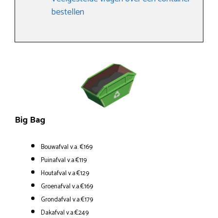
bestellen
Big Bag
Bouwafval v.a. €169
Puinafval v.a.€119
Houtafval v.a.€129
Groenafval v.a.€169
Grondafval v.a.€179
Dakafval v.a.€249