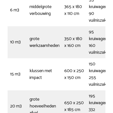
middelgrote
365 x 180
kruiwagens /
6 m3
verbouwing
x 110 cm
90
vuilniszakken
95
grote
350 x 180
kruiwagens /
10 m3
werkzaamheden
x 160 cm
160
vuilniszakken
150
klussen met
600 x 250
kruiwagens /
15 m3
impact
x 150 cm
255
vuilniszakken
195
grote
650 x 250
kruiwagens /
20 m3
hoeveelheden
x 185 cm
332
afval