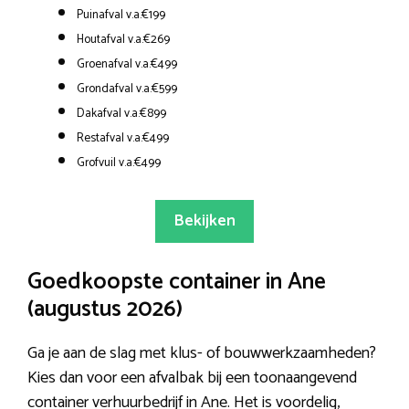
Puinafval v.a.€199
Houtafval v.a.€269
Groenafval v.a.€499
Grondafval v.a.€599
Dakafval v.a.€899
Restafval v.a.€499
Grofvuil v.a.€499
Bekijken
Goedkoopste container in Ane
(augustus 2026)
Ga je aan de slag met klus- of bouwwerkzaamheden?
Kies dan voor een afvalbak bij een toonaangevend
container verhuurbedrijf in Ane. Het is voordelig,