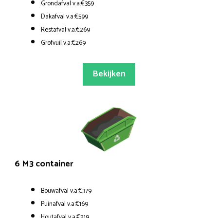
Grondafval v.a.€359
Dakafval v.a.€599
Restafval v.a.€269
Grofvuil v.a.€269
Bekijken
6 M3 container
Bouwafval v.a.€379
Puinafval v.a.€169
Houtafval v.a.€219