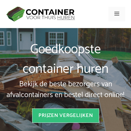
Spring
naar
Men
inhoud
Goedkoopste
container huren
Bekijk de beste bezorgers van
afvalcontainers en bestel direct online!
PRIJZEN VERGELIJKEN