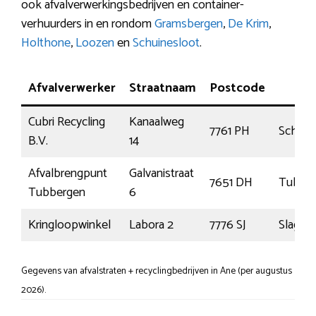
ook afvalverwerkingsbedrijven en container-
verhuurders in en rondom
Gramsbergen
,
De Krim
,
Holthone
,
Loozen
en
Schuinesloot
.
Afvalverwerker
Straatnaam
Postcode
Pla
Cubri Recycling
Kanaalweg
7761 PH
Schoo
B.V.
14
Afvalbrengpunt
Galvanistraat
7651 DH
Tubbe
Tubbergen
6
Kringloopwinkel
Labora 2
7776 SJ
Slagha
Gegevens van afvalstraten + recyclingbedrijven in Ane (per augustus
2026).