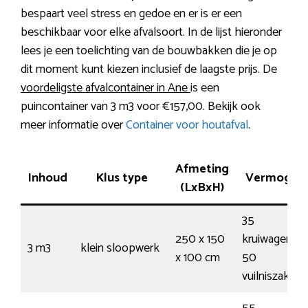
bespaart veel stress en gedoe en er is er een
beschikbaar voor elke afvalsoort. In de lijst hieronder
lees je een toelichting van de bouwbakken die je op
dit moment kunt kiezen inclusief de laagste prijs. De
voordeligste afvalcontainer in Ane
is een
puincontainer van 3 m3 voor €157,00. Bekijk ook
meer informatie over
Container voor houtafval
.
Afmeting
Inhoud
Klus type
Vermogen
(LxBxH)
35
250 x 150
kruiwagens /
3 m3
klein sloopwerk
x 100 cm
50
vuilniszakken
55