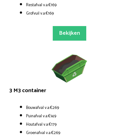
Restafval v.a.€169
Grofvuil v.a.€169
Bekijken
3 M3 container
Bouwafval v.a.€269
Puinafval v.a.€149
Houtafval v.a.€179
Groenafval v.a.€269