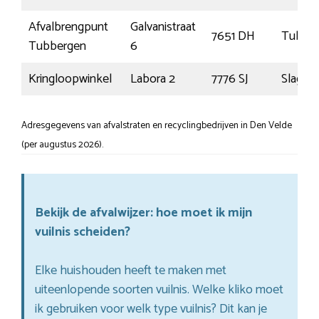
Afvalbrengpunt
Galvanistraat
7651 DH
Tubbe
Tubbergen
6
Kringloopwinkel
Labora 2
7776 SJ
Slagha
Adresgegevens van afvalstraten en recyclingbedrijven in Den Velde
(per augustus 2026).
Bekijk de afvalwijzer: hoe moet ik mijn
vuilnis scheiden?
Elke huishouden heeft te maken met
uiteenlopende soorten vuilnis. Welke kliko moet
ik gebruiken voor welk type vuilnis? Dit kan je