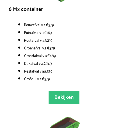
6 M3 container
Bouwafval v.a.€379
Puinafval v.a.€169
Houtafval v.a.€219
Groenafval v.a.€379
Grondafval v.a.€489
Dakafval v.a.€749
Restafval v.a.€379
Grofvuil v.a.€379
Bekijken