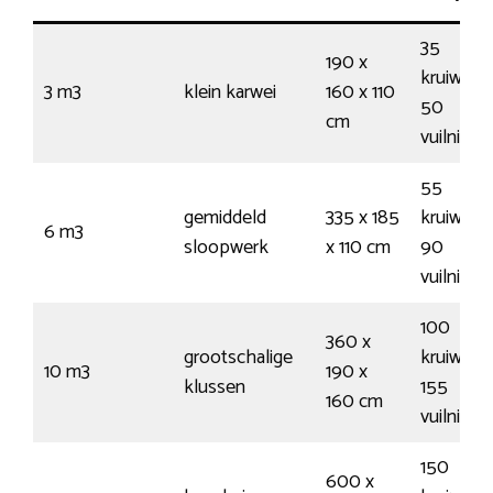
35
190 x
kruiwage
3 m3
klein karwei
160 x 110
50
cm
vuilnisz
55
gemiddeld
335 x 185
kruiwage
6 m3
sloopwerk
x 110 cm
90
vuilnisz
100
360 x
grootschalige
kruiwage
10 m3
190 x
klussen
155
160 cm
vuilnisz
150
600 x