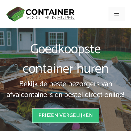
Spring
naar
Men
inhoud
Goedkoopste
container huren
Bekijk de beste bezorgers van
afvalcontainers en bestel direct online!
PRIJZEN VERGELIJKEN