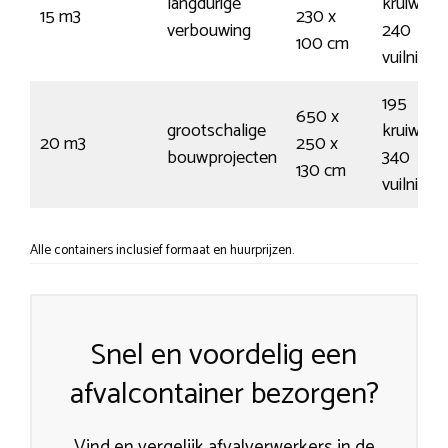
langdurige
kruiwage
15 m3
230 x
verbouwing
240
100 cm
vuilnisz
195
650 x
grootschalige
kruiwage
20 m3
250 x
bouwprojecten
340
130 cm
vuilnisz
Alle containers inclusief formaat en huurprijzen.
Snel en voordelig een
afvalcontainer bezorgen?
Vind en vergelijk afvalverwerkers in de