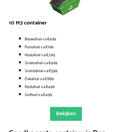
10 M3 container
Bouwafval v.a.€499
Puinafval v.a.€199
Houtafval v.a.€269
Groenafval v.a.€499
Grondafval v.a.€599
Dakafval v.a.€899
Restafval v.a.€499
Grofvuil v.a.€499
Bekijken