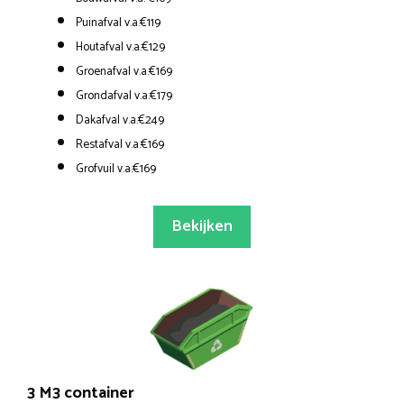
Puinafval v.a.€119
Houtafval v.a.€129
Groenafval v.a.€169
Grondafval v.a.€179
Dakafval v.a.€249
Restafval v.a.€169
Grofvuil v.a.€169
Bekijken
3 M3 container