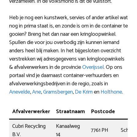
verzamelen. In de volksmond is dit de vuilstort.
Heb je nog een kunstwerk, servies of ander artikel wat
nog in prima staat is, en zonde is om in de container te
gooien? Breng het dan naar een kringloopwinkel.
Spullen die voor jou overbodig zijn kunnen iemand
anders heel blij maken. In het bijgesloten overzicht
verstrekken wij adresgegevens van kringloopwinkels
& afvalverwerkers in de provincie
Overijssel
. Op ons
portaal vind je daarnaast container-verhuurders en
afvalverwerkingsbedrijven in de regio, zoals in
Anevelde
,
Ane
,
Gramsbergen
,
De Krim
en
Holthone
.
Afvalverwerker
Straatnaam
Postcode
Pla
Cubri Recycling
Kanaalweg
7761 PH
Schoo
B.V.
14