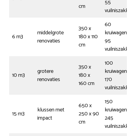
55
cm
vuilniszakken
60
350 x
middelgrote
kruiwagens /
6 m3
180 x 110
renovaties
95
cm
vuilniszakken
100
350 x
grotere
kruiwagens /
10 m3
180 x
renovaties
170
160 cm
vuilniszakken
150
650 x
klussen met
kruiwagens /
15 m3
250 x 90
impact
245
cm
vuilniszakken