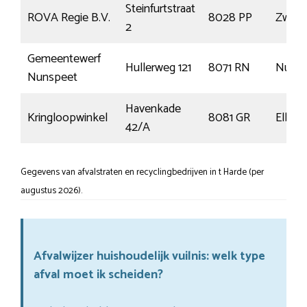
Steinfurtstraat
ROVA Regie B.V.
8028 PP
Zwoll
2
Gemeentewerf
Hullerweg 121
8071 RN
Nunsp
Nunspeet
Havenkade
Kringloopwinkel
8081 GR
Elburg
42/A
Gegevens van afvalstraten en recyclingbedrijven in t Harde (per
augustus 2026).
Afvalwijzer huishoudelijk vuilnis: welk type
afval moet ik scheiden?