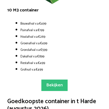
10 M3 container
Bouwafval v.a.€499
Puinafval v.a.€199
Houtafval v.a.€269
Groenafval v.a.€499
Grondafval v.a.€599
Dakafval v.a.€899
Restafval v.a.€499
Grofvuil v.a.€499
Bekijken
Goedkoopste container in t Harde
(augustus 2026)