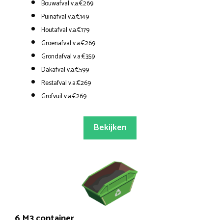
Bouwafval v.a.€269
Puinafval v.a.€149
Houtafval v.a.€179
Groenafval v.a.€269
Grondafval v.a.€359
Dakafval v.a.€599
Restafval v.a.€269
Grofvuil v.a.€269
Bekijken
6 M3 container