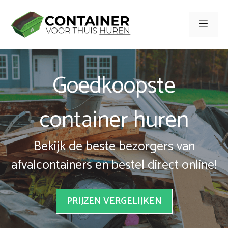
Spring
naar
Men
inhoud
Goedkoopste
container huren
Bekijk de beste bezorgers van
afvalcontainers en bestel direct online!
PRIJZEN VERGELIJKEN