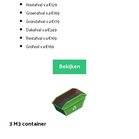
Houtafval v.a.€129
Groenafval v.a.€169
Grondafval v.a.€179
Dakafval v.a.€249
Restafval v.a.€169
Grofvuil v.a.€169
Bekijken
3 M3 container