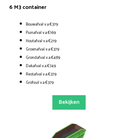
6 M3 container
Bouwafval v.a.€379
Puinafval v.a.€169
Houtafval v.a.€219
Groenafval v.a.€379
Grondafval v.a.€489
Dakafval v.a.€749
Restafval v.a.€379
Grofvuil v.a.€379
Bekijken