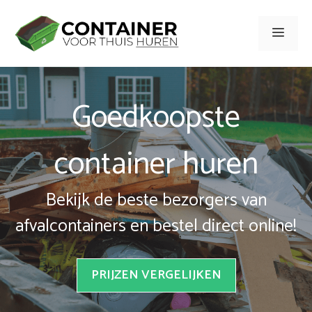
Spring
naar
Men
inhoud
Goedkoopste
container huren
Bekijk de beste bezorgers van
afvalcontainers en bestel direct online!
PRIJZEN VERGELIJKEN