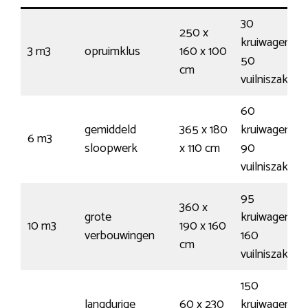
30
250 x
kruiwagens /
3 m3
opruimklus
160 x 100
50
cm
vuilniszakken
60
gemiddeld
365 x 180
kruiwagens /
6 m3
sloopwerk
x 110 cm
90
vuilniszakken
95
360 x
grote
kruiwagens /
10 m3
190 x 160
verbouwingen
160
cm
vuilniszakken
150
langdurige
60 x 230
kruiwagens /