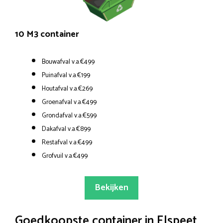
10 M3 container
Bouwafval v.a.€499
Puinafval v.a.€199
Houtafval v.a.€269
Groenafval v.a.€499
Grondafval v.a.€599
Dakafval v.a.€899
Restafval v.a.€499
Grofvuil v.a.€499
Bekijken
Goedkoopste container in Elspeet