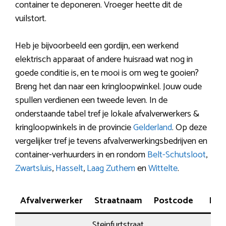
container te deponeren. Vroeger heette dit de
vuilstort.
Heb je bijvoorbeeld een gordijn, een werkend
elektrisch apparaat of andere huisraad wat nog in
goede conditie is, en te mooi is om weg te gooien?
Breng het dan naar een kringloopwinkel. Jouw oude
spullen verdienen een tweede leven. In de
onderstaande tabel tref je lokale afvalverwerkers &
kringloopwinkels in de provincie
Gelderland
. Op deze
vergelijker tref je tevens afvalverwerkingsbedrijven en
container-verhuurders in en rondom
Belt-Schutsloot
,
Zwartsluis
,
Hasselt
,
Laag Zuthem
en
Wittelte
.
Afvalverwerker
Straatnaam
Postcode
Plaa
Steinfurtstraat