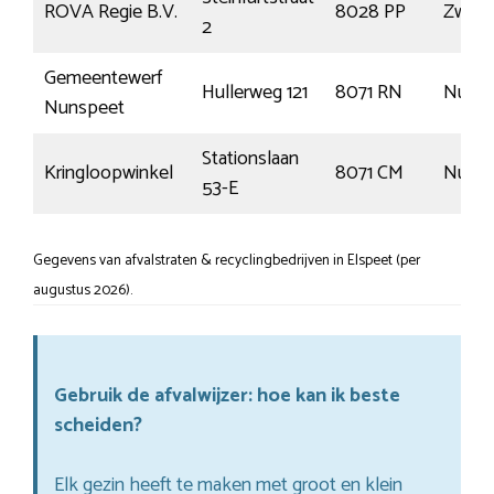
ROVA Regie B.V.
8028 PP
Zwoll
2
Gemeentewerf
Hullerweg 121
8071 RN
Nunsp
Nunspeet
Stationslaan
Kringloopwinkel
8071 CM
Nunsp
53-E
Gegevens van afvalstraten & recyclingbedrijven in Elspeet (per
augustus 2026).
Gebruik de afvalwijzer: hoe kan ik beste
scheiden?
Elk gezin heeft te maken met groot en klein