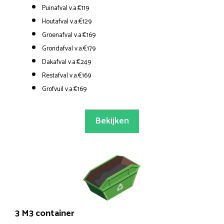
Puinafval v.a.€119
Houtafval v.a.€129
Groenafval v.a.€169
Grondafval v.a.€179
Dakafval v.a.€249
Restafval v.a.€169
Grofvuil v.a.€169
Bekijken
3 M3 container