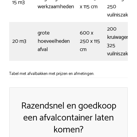
15 m3
werkzaamheden
x 115 cm
250
vuilniszakken
200
grote
600 x
kruiwagens /
20 m3
hoeveelheden
250 x 115
325
afval
cm
vuilniszakken
Tabel met afvalbakken met prijzen en afmetingen.
Razendsnel en goedkoop
een afvalcontainer laten
komen?