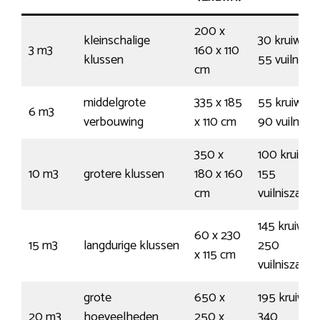
200 x
kleinschalige
30 kruiwage
3 m3
160 x 110
klussen
55 vuilnisz
cm
middelgrote
335 x 185
55 kruiwage
6 m3
verbouwing
x 110 cm
90 vuilnisz
350 x
100 kruiwag
10 m3
grotere klussen
180 x 160
155
cm
vuilniszakk
145 kruiwag
60 x 230
15 m3
langdurige klussen
250
x 115 cm
vuilniszakk
grote
650 x
195 kruiwag
20 m3
hoeveelheden
250 x
340