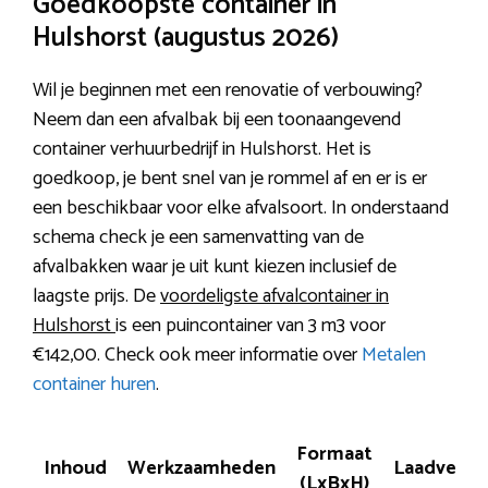
Goedkoopste container in
Hulshorst (augustus 2026)
Wil je beginnen met een renovatie of verbouwing?
Neem dan een afvalbak bij een toonaangevend
container verhuurbedrijf in Hulshorst. Het is
goedkoop, je bent snel van je rommel af en er is er
een beschikbaar voor elke afvalsoort. In onderstaand
schema check je een samenvatting van de
afvalbakken waar je uit kunt kiezen inclusief de
laagste prijs. De
voordeligste afvalcontainer in
Hulshorst
is een puincontainer van 3 m3 voor
€142,00. Check ook meer informatie over
Metalen
container huren
.
Formaat
Inhoud
Werkzaamheden
Laadverm
(LxBxH)