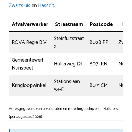
Zwartsluis
en
Hasselt
.
Afvalverwerker
Straatnaam
Postcode
Plaa
Steinfurtstraat
ROVA Regie B.V.
8028 PP
Zwoll
2
Gemeentewerf
Hullerweg 121
8071 RN
Nunsp
Nunspeet
Stationslaan
Kringloopwinkel
8071 CM
Nunsp
53-E
Adresgegevens van afvalstraten en recyclingbedrijven in Hulshorst
(per augustus 2026).