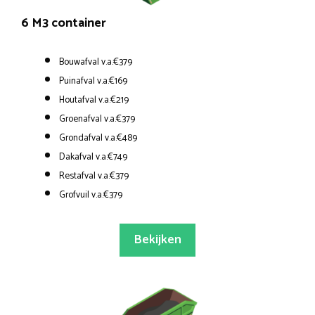
6 M3 container
Bouwafval v.a.€379
Puinafval v.a.€169
Houtafval v.a.€219
Groenafval v.a.€379
Grondafval v.a.€489
Dakafval v.a.€749
Restafval v.a.€379
Grofvuil v.a.€379
Bekijken