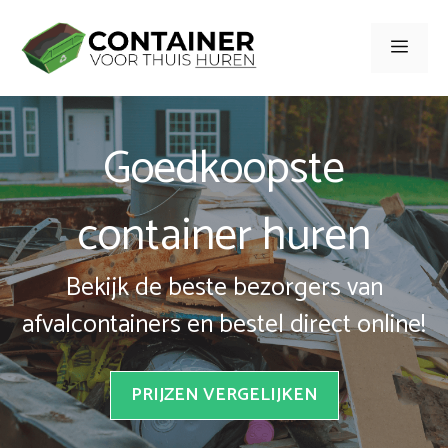
Spring
naar
Men
inhoud
Goedkoopste
container huren
Bekijk de beste bezorgers van
afvalcontainers en bestel direct online!
PRIJZEN VERGELIJKEN