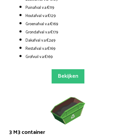
Puinafval v.a.€119
Houtafval v.a.€129
Groenafval v.a.€169
Grondafval v.a.€179
Dakafval v.a.€249
Restafval v.a.€169
Grofvuil v.a.€169
Bekijken
3 M3 container