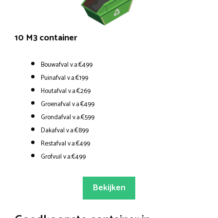
10 M3 container
Bouwafval v.a.€499
Puinafval v.a.€199
Houtafval v.a.€269
Groenafval v.a.€499
Grondafval v.a.€599
Dakafval v.a.€899
Restafval v.a.€499
Grofvuil v.a.€499
Bekijken