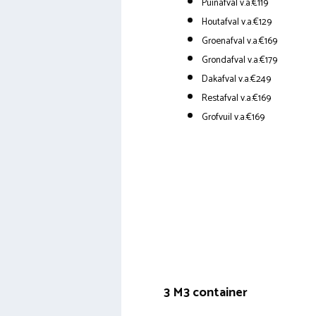
Puinafval v.a.€119
Houtafval v.a.€129
Groenafval v.a.€169
Grondafval v.a.€179
Dakafval v.a.€249
Restafval v.a.€169
Grofvuil v.a.€169
3 M3 container