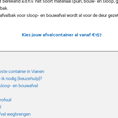
 berekend a.d.h.v. het soort materiaal (puin, bouw- en sloop, gr
 bak.
fvalbak voor sloop- en bouwafval wordt al voor de deur gezet
Kies jouw afvalcontainer al vanaf €157
ste container in Vianen
 ik nodig [keuzehulp]?
sloop- en bouwafval
rofvuil
l
afval wegbrengen