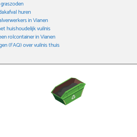
n graszoden
dakafval huren
valverwerkers in Vianen
het huishoudelijk vuilnis
een rolcontainer in Vianen
en (FAQ) over vuilnis thuis