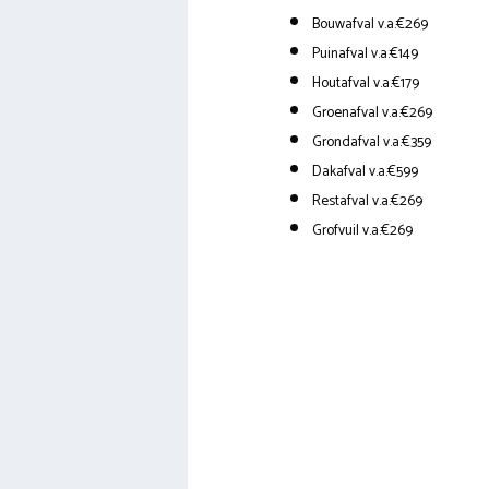
Bouwafval v.a.€269
Puinafval v.a.€149
Houtafval v.a.€179
Groenafval v.a.€269
Grondafval v.a.€359
Dakafval v.a.€599
Restafval v.a.€269
Grofvuil v.a.€269