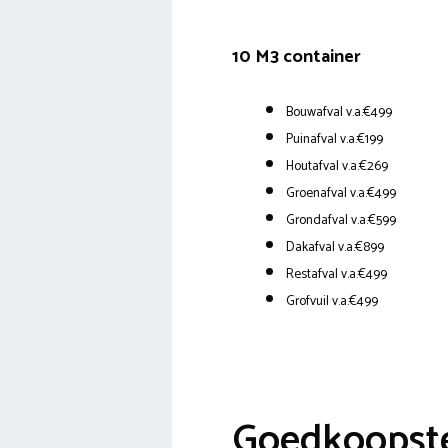
10 M3 container
Bouwafval v.a.€499
Puinafval v.a.€199
Houtafval v.a.€269
Groenafval v.a.€499
Grondafval v.a.€599
Dakafval v.a.€899
Restafval v.a.€499
Grofvuil v.a.€499
Goedkoopste