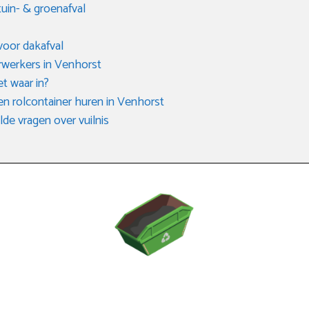
tuin- & groenafval
voor dakafval
erwerkers in Venhorst
et waar in?
en rolcontainer huren in Venhorst
de vragen over vuilnis