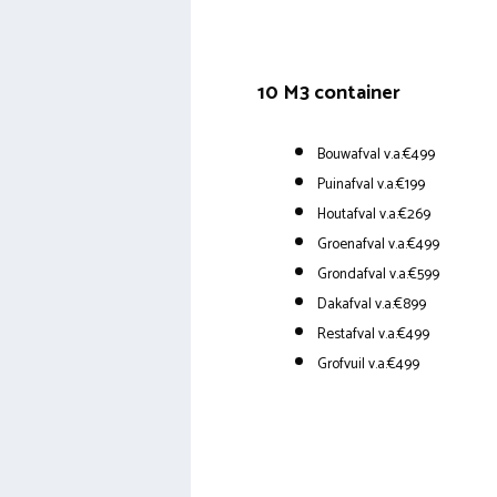
10 M3 container
Bouwafval v.a.€499
Puinafval v.a.€199
Houtafval v.a.€269
Groenafval v.a.€499
Grondafval v.a.€599
Dakafval v.a.€899
Restafval v.a.€499
Grofvuil v.a.€499