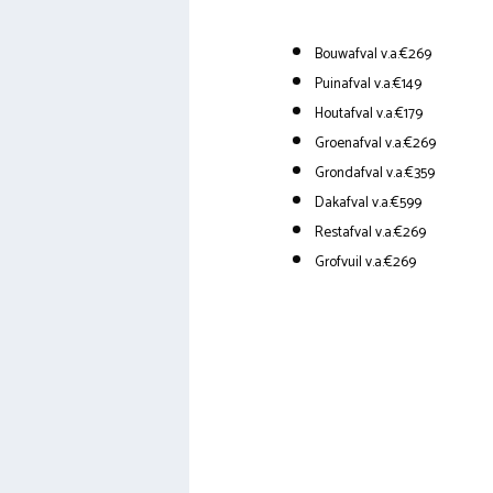
Bouwafval v.a.€269
Puinafval v.a.€149
Houtafval v.a.€179
Groenafval v.a.€269
Grondafval v.a.€359
Dakafval v.a.€599
Restafval v.a.€269
Grofvuil v.a.€269