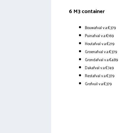
6 M3 container
Bouwafval v.a.€379
Puinafval v.a.€169
Houtafval v.a.€219
Groenafval v.a.€379
Grondafval v.a.€489
Dakafval v.a.€749
Restafval v.a.€379
Grofvuil v.a.€379