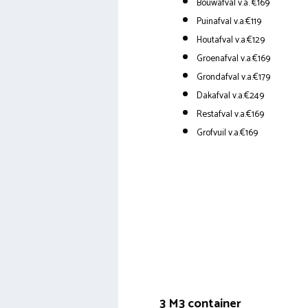
Bouwafval v.a. €169
Puinafval v.a.€119
Houtafval v.a.€129
Groenafval v.a.€169
Grondafval v.a.€179
Dakafval v.a.€249
Restafval v.a.€169
Grofvuil v.a.€169
3 M3 container