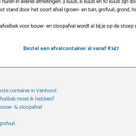
 huren in allerlei afmetingen: 3 kuub, 6 kuub en 10 kuub zijn d
t stand door het soort afval (groen- en tuin, grofvuil, grond, h
fvalbak voor bouw- en sloopafval wordt al bij je op de stoep 
Bestel een afvalcontainer al vanaf €147
ste container in Venhorst
fvalbak moet ik hebben?
 bouw- & sloopafval
rofvuil