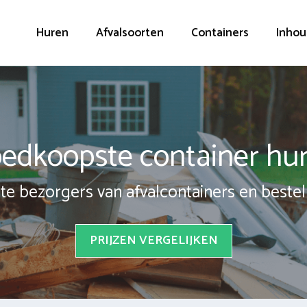
Huren
Afvalsoorten
Containers
Inhou
edkoopste container hu
te bezorgers van afvalcontainers en bestel 
PRIJZEN VERGELIJKEN