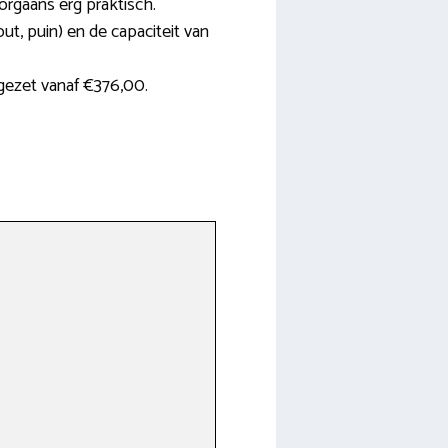
oorgaans erg praktisch.
out, puin) en de capaciteit van
gezet vanaf €376,00.