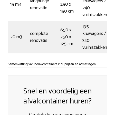
langdurige
kruiwagens /
15 m3
250 x
€
renovatie
240
150 cm
vuilniszakken
195
650 x
complete
kruiwagens /
20 m3
250 x
€
renovatie
340
125 cm
vuilniszakken
Samenvatting van bouwcontainers incl. prijzen en afmetingen.
Snel en voordelig een
afvalcontainer huren?
Ontdek de toonaangevende