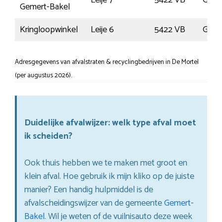
Leije 7
5422 VB
Geme
Gemert-Bakel
Kringloopwinkel
Leije 6
5422 VB
Geme
Adresgegevens van afvalstraten & recyclingbedrijven in De Mortel
(per augustus 2026).
Duidelijke afvalwijzer: welk type afval moet
ik scheiden?
Ook thuis hebben we te maken met groot en
klein afval. Hoe gebruik ik mijn kliko op de juiste
manier? Een handig hulpmiddel is de
afvalscheidingswijzer van de gemeente
Gemert-
Bakel
. Wil je weten of de vuilnisauto deze week