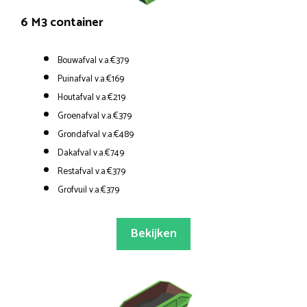
6 M3 container
Bouwafval v.a.€379
Puinafval v.a.€169
Houtafval v.a.€219
Groenafval v.a.€379
Grondafval v.a.€489
Dakafval v.a.€749
Restafval v.a.€379
Grofvuil v.a.€379
Bekijken