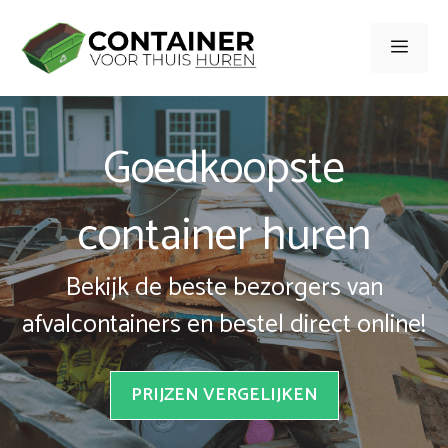
Spring
naar
Men
inhoud
Goedkoopste
container huren
Bekijk de beste bezorgers van
afvalcontainers en bestel direct online!
PRIJZEN VERGELIJKEN