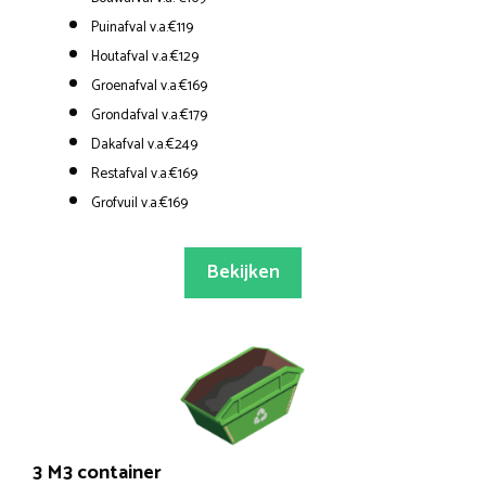
Puinafval v.a.€119
Houtafval v.a.€129
Groenafval v.a.€169
Grondafval v.a.€179
Dakafval v.a.€249
Restafval v.a.€169
Grofvuil v.a.€169
Bekijken
3 M3 container