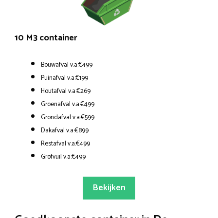
10 M3 container
Bouwafval v.a.€499
Puinafval v.a.€199
Houtafval v.a.€269
Groenafval v.a.€499
Grondafval v.a.€599
Dakafval v.a.€899
Restafval v.a.€499
Grofvuil v.a.€499
Bekijken