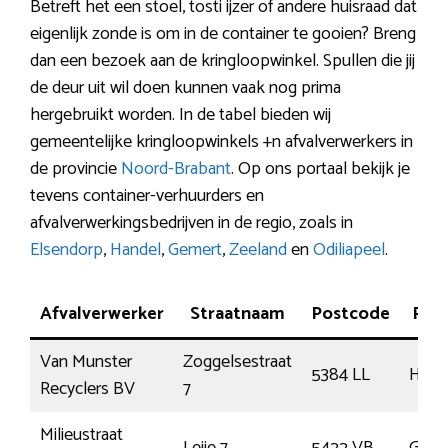
Betreft het een stoel, tosti ijzer of andere huisraad dat
eigenlijk zonde is om in de container te gooien? Breng
dan een bezoek aan de kringloopwinkel. Spullen die jij
de deur uit wil doen kunnen vaak nog prima
hergebruikt worden. In de tabel bieden wij
gemeentelijke kringloopwinkels +n afvalverwerkers in
de provincie
Noord-Brabant
. Op ons portaal bekijk je
tevens container-verhuurders en
afvalverwerkingsbedrijven in de regio, zoals in
Elsendorp
,
Handel
,
Gemert
,
Zeeland
en
Odiliapeel
.
Afvalverwerker
Straatnaam
Postcode
Plaa
Van Munster
Zoggelsestraat
5384 LL
Hees
Recyclers BV
7
Milieustraat