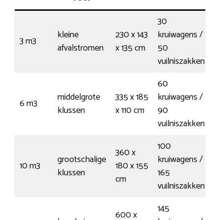
30
kleine
230 x 143
kruiwagens /
3 m3
€
afvalstromen
x 135 cm
50
vuilniszakken
60
middelgrote
335 x 185
kruiwagens /
6 m3
€
klussen
x 110 cm
90
vuilniszakken
100
360 x
grootschalige
kruiwagens /
10 m3
180 x 155
€
klussen
165
cm
vuilniszakken
145
600 x