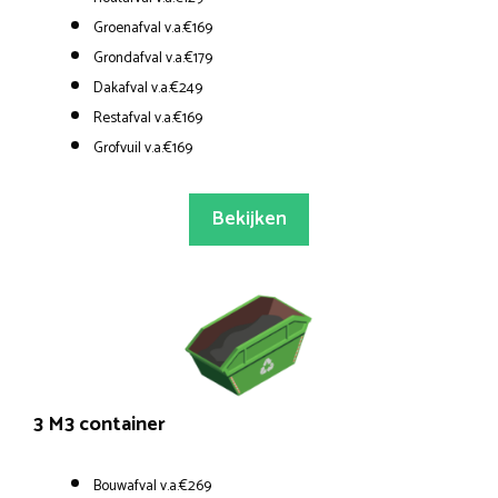
Groenafval v.a.€169
Grondafval v.a.€179
Dakafval v.a.€249
Restafval v.a.€169
Grofvuil v.a.€169
Bekijken
3 M3 container
Bouwafval v.a.€269