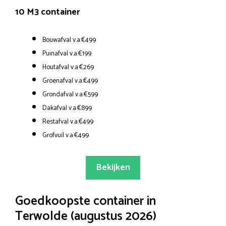
10 M3 container
Bouwafval v.a.€499
Puinafval v.a.€199
Houtafval v.a.€269
Groenafval v.a.€499
Grondafval v.a.€599
Dakafval v.a.€899
Restafval v.a.€499
Grofvuil v.a.€499
Bekijken
Goedkoopste container in
Terwolde (augustus 2026)