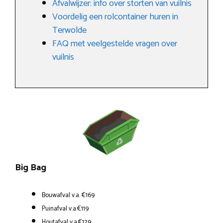
Afvalwijzer: info over storten van vuilnis
Voordelig een rolcontainer huren in
Terwolde
FAQ met veelgestelde vragen over
vuilnis
Big Bag
Bouwafval v.a. €169
Puinafval v.a.€119
Houtafval v.a.€129