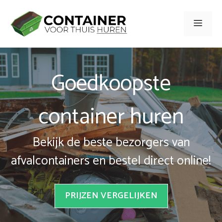
Spring
naar
Men
inhoud
Goedkoopste
container huren
Bekijk de beste bezorgers van
afvalcontainers en bestel direct online!
PRIJZEN VERGELIJKEN