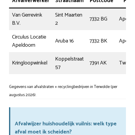
Afvalverwerker
Straatnaam
Postcode
Plaa
Van Gerrevink
Sint Maarten
7332 BG
Apeldo
B.V.
2
Circulus Locatie
Aruba 16
7332 BK
Apeldo
Apeldoorn
Koppelstraat
Kringloopwinkel
7391 AK
Twello
57
Gegevens van afvalstraten + recyclingbedrijven in Terwolde (per
augustus 2026).
Afvalwijzer huishoudelijk vuilnis: welk type
afval moet ik scheiden?