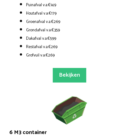
Puinafval v.a.€149
Houtafval v.a.€179
Groenafval v.a.€269
Grondafval v.a.€359
Dakafval v.a.€599
Restafval v.a.€269
Grofvuil v.a.€269
Bekijken
6 M3 container