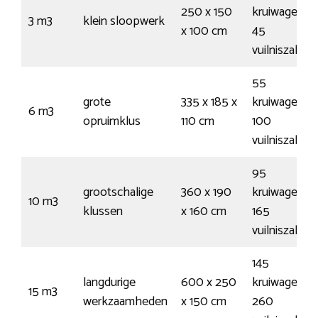
250 x 150
kruiwagens /
3 m3
klein sloopwerk
x 100 cm
45
vuilniszakke
55
grote
335 x 185 x
kruiwagens /
6 m3
opruimklus
110 cm
100
vuilniszakke
95
grootschalige
360 x 190
kruiwagens /
10 m3
klussen
x 160 cm
165
vuilniszakke
145
langdurige
600 x 250
kruiwagens /
15 m3
werkzaamheden
x 150 cm
260