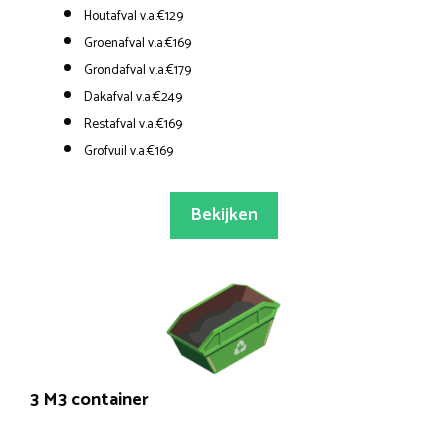
Houtafval v.a.€129
Groenafval v.a.€169
Grondafval v.a.€179
Dakafval v.a.€249
Restafval v.a.€169
Grofvuil v.a.€169
Bekijken
3 M3 container