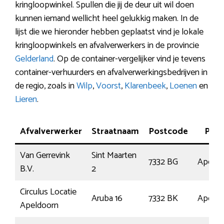
kringloopwinkel. Spullen die jij de deur uit wil doen
kunnen iemand wellicht heel gelukkig maken. In de
lijst die we hieronder hebben geplaatst vind je lokale
kringloopwinkels en afvalverwerkers in de provincie
Gelderland
. Op de container-vergelijker vind je tevens
container-verhuurders en afvalverwerkingsbedrijven in
de regio, zoals in
Wilp
,
Voorst
,
Klarenbeek
,
Loenen
en
Lieren
.
Afvalverwerker
Straatnaam
Postcode
Plaa
Van Gerrevink
Sint Maarten
7332 BG
Apeldo
B.V.
2
Circulus Locatie
Aruba 16
7332 BK
Apeldo
Apeldoorn