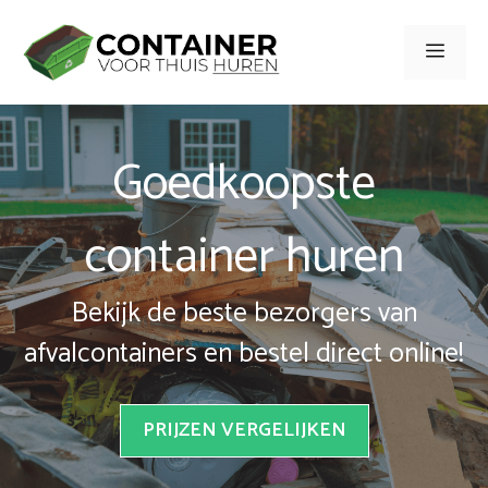
Spring
naar
Men
inhoud
Goedkoopste
container huren
Bekijk de beste bezorgers van
afvalcontainers en bestel direct online!
PRIJZEN VERGELIJKEN