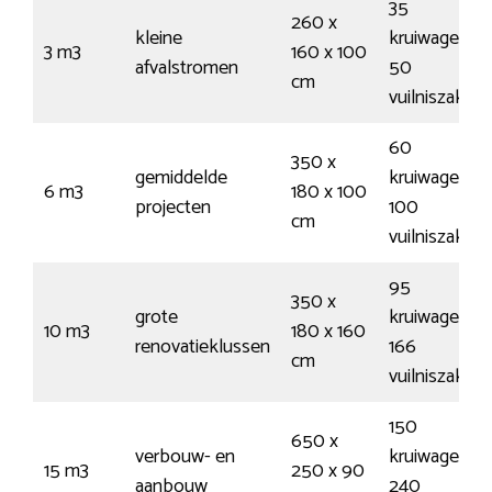
35
260 x
kleine
kruiwagens /
3 m3
160 x 100
afvalstromen
50
cm
vuilniszakke
60
350 x
gemiddelde
kruiwagens /
6 m3
180 x 100
projecten
100
cm
vuilniszakke
95
350 x
grote
kruiwagens /
10 m3
180 x 160
renovatieklussen
166
cm
vuilniszakke
150
650 x
verbouw- en
kruiwagens /
15 m3
250 x 90
aanbouw
240