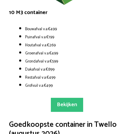
10 M3 container
Bouwafval v.a.€499
Puinafval v.a.€199
Houtafval v.a.€269
Groenafval v.a.€499
Grondafval v.a.€599
Dakafval v.a.€899
Restafval v.a.€499
Grofvuil v.a.€499
Bekijken
Goedkoopste container in Twello
(augustus 2026)