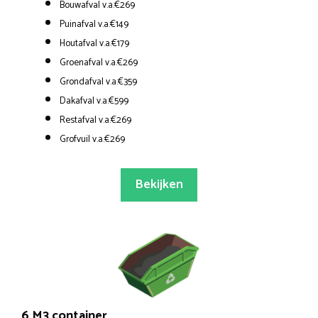
Bouwafval v.a.€269
Puinafval v.a.€149
Houtafval v.a.€179
Groenafval v.a.€269
Grondafval v.a.€359
Dakafval v.a.€599
Restafval v.a.€269
Grofvuil v.a.€269
Bekijken
6 M3 container