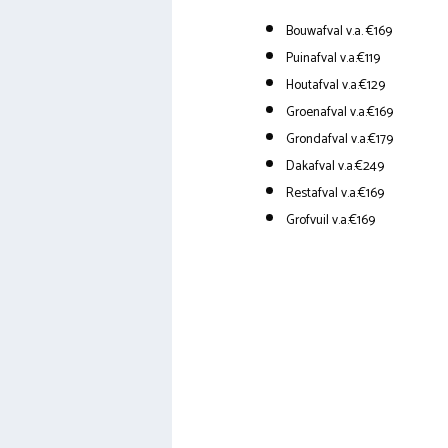
Bouwafval v.a. €169
Puinafval v.a.€119
Houtafval v.a.€129
Groenafval v.a.€169
Grondafval v.a.€179
Dakafval v.a.€249
Restafval v.a.€169
Grofvuil v.a.€169