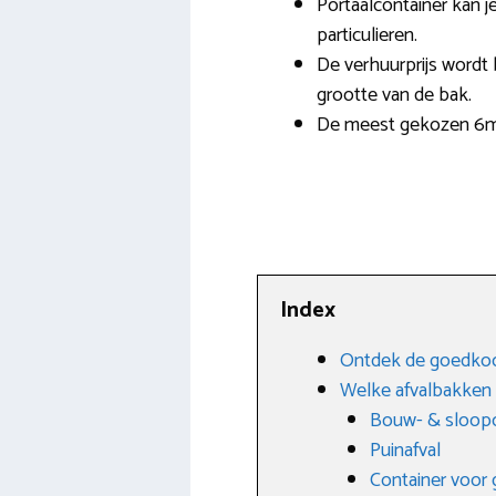
Portaalcontainer kan j
particulieren.
De verhuurprijs wordt 
grootte van de bak.
De meest gekozen 6m3
Index
Ontdek de goedkoop
Welke afvalbakken z
Bouw- & sloopc
Puinafval
Container voor g