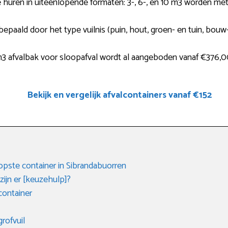
e huren in uiteenlopende formaten: 3-, 6-, en 10 m3 worden m
bepaald door het type vuilnis (puin, hout, groen- en tuin, bouw
 afvalbak voor sloopafval wordt al aangeboden vanaf €376,0
Bekijk en vergelijk afvalcontainers vanaf €152
ste container in Sibrandabuorren
ijn er [keuzehulp]?
ontainer
rofvuil