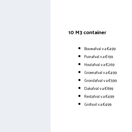
10 M3 container
Bouwafval v.a.€499
Puinafval v.a.€199
Houtafval v.a.€269
Groenafval v.a.€499
Grondafval v.a.€599
Dakafval v.a.€899
Restafval v.a.€499
Grofvuil v.a.€499