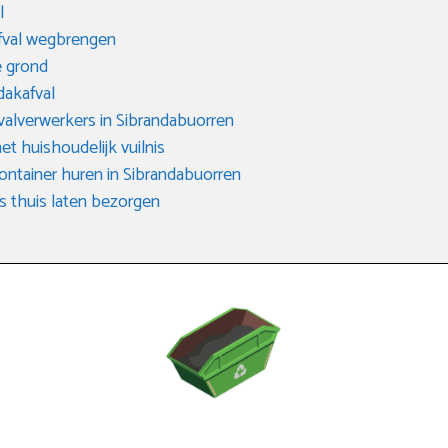
l
afval wegbrengen
 grond
dakafval
valverwerkers in Sibrandabuorren
het huishoudelijk vuilnis
ontainer huren in Sibrandabuorren
s thuis laten bezorgen