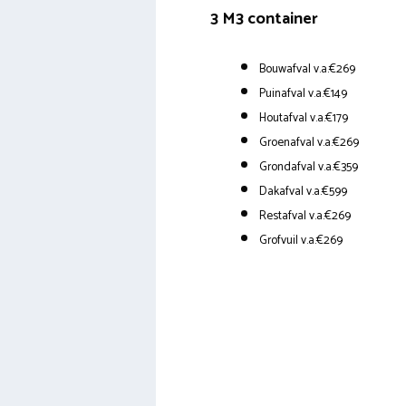
3 M3 container
Bouwafval v.a.€269
Puinafval v.a.€149
Houtafval v.a.€179
Groenafval v.a.€269
Grondafval v.a.€359
Dakafval v.a.€599
Restafval v.a.€269
Grofvuil v.a.€269