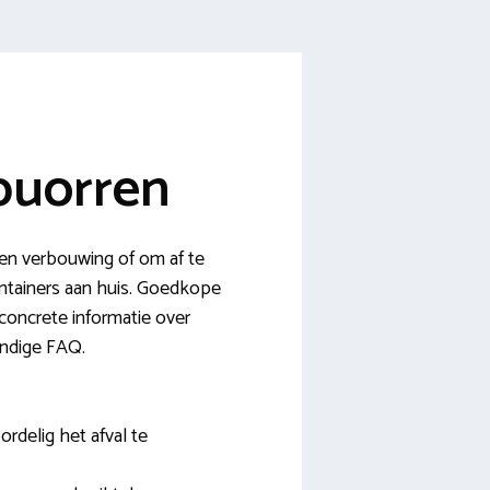
buorren
een verbouwing of om af te
ontainers aan huis. Goedkope
e concrete informatie over
andige FAQ.
rdelig het afval te