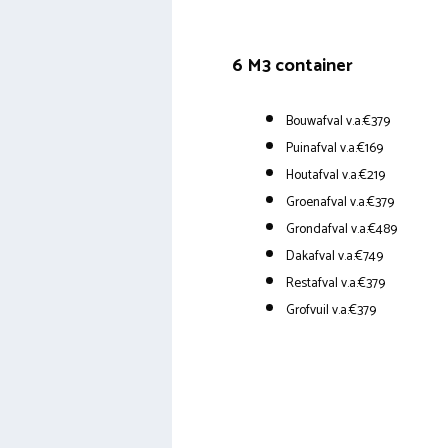
6 M3 container
Bouwafval v.a.€379
Puinafval v.a.€169
Houtafval v.a.€219
Groenafval v.a.€379
Grondafval v.a.€489
Dakafval v.a.€749
Restafval v.a.€379
Grofvuil v.a.€379