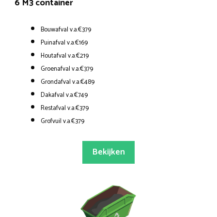
6 M3 container
Bouwafval v.a.€379
Puinafval v.a.€169
Houtafval v.a.€219
Groenafval v.a.€379
Grondafval v.a.€489
Dakafval v.a.€749
Restafval v.a.€379
Grofvuil v.a.€379
Bekijken