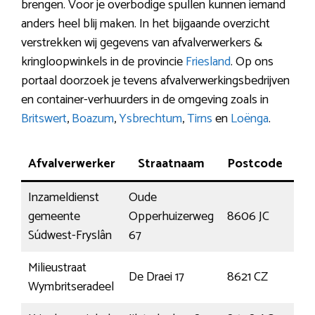
brengen. Voor je overbodige spullen kunnen iemand
anders heel blij maken. In het bijgaande overzicht
verstrekken wij gegevens van afvalverwerkers &
kringloopwinkels in de provincie
Friesland
. Op ons
portaal doorzoek je tevens afvalverwerkingsbedrijven
en container-verhuurders in de omgeving zoals in
Britswert
,
Boazum
,
Ysbrechtum
,
Tirns
en
Loënga
.
Afvalverwerker
Straatnaam
Postcode
Pla
Inzameldienst
Oude
gemeente
Opperhuizerweg
8606 JC
Sne
Súdwest-Fryslân
67
Milieustraat
De Draei 17
8621 CZ
He
Wymbritseradeel