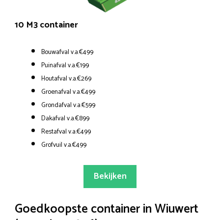
10 M3 container
Bouwafval v.a.€499
Puinafval v.a.€199
Houtafval v.a.€269
Groenafval v.a.€499
Grondafval v.a.€599
Dakafval v.a.€899
Restafval v.a.€499
Grofvuil v.a.€499
Bekijken
Goedkoopste container in Wiuwert