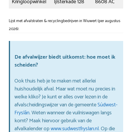
Kringloopwinkel
Ijlsterkade 128
8608 AC
Sne
Lijst met afvalstraten & recyclingbedrijven in Wiuwert (per augustus
2026).
De afvalwijzer biedt uitkomst: hoe moet ik
scheiden?
Ook thuis heb je te maken met allerlei
huishoudelijk afval. Maar wat moet nu precies in
welke kliko? Je kunt er alles over lezen in de
afvalscheidingswijzer van de gemeente
Súdwest-
Fryslân
. Weten wanneer de vuilniswagen langs
komt? Maak hiervoor gebruik van de
afvalkalender op
www.sudwestfryslan.nl
. Op die