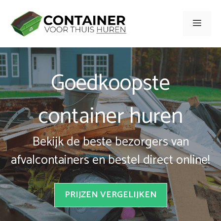
Spring
naar
Men
inhoud
Goedkoopste
container huren
Bekijk de beste bezorgers van
afvalcontainers en bestel direct online!
PRIJZEN VERGELIJKEN