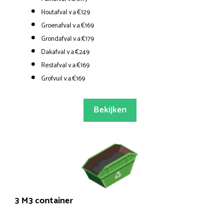
Houtafval v.a.€129
Groenafval v.a.€169
Grondafval v.a.€179
Dakafval v.a.€249
Restafval v.a.€169
Grofvuil v.a.€169
Bekijken
3 M3 container