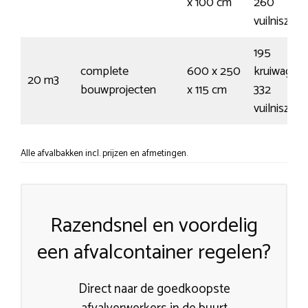
x 100 cm
260
vuilniszak
195
complete
600 x 250
kruiwagens
20 m3
bouwprojecten
x 115 cm
332
vuilniszak
Alle afvalbakken incl. prijzen en afmetingen.
Razendsnel en voordelig
een afvalcontainer regelen?
Direct naar de goedkoopste