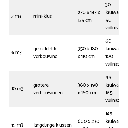
30
230 x 143 x
kruiwagens
3 m3
mini-klus
135 cm
50
vuilniszak
60
gemiddelde
350 x 180
kruiwagens
6 m3
verbouwing
x 110 cm
100
vuilniszak
95
grotere
360 x 190
kruiwagens
10 m3
verbouwingen
x 160 cm
165
vuilniszak
145
600 x 230
kruiwagens
15 m3
langdurige klussen