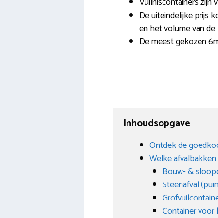
Vuilniscontainers zijn 
De uiteindelijke prijs 
en het volume van de 
De meest gekozen 6m3 
Inhoudsopgave
Ontdek de goedkoop
Welke afvalbakken z
Bouw- & sloopc
Steenafval (puin
Grofvuilcontain
Container voor