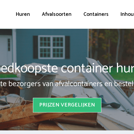
Huren
Afvalsoorten
Containers
Inhou
edkoopste container hu
te bezorgers van afvalcontainers en bestel 
PRIJZEN VERGELIJKEN