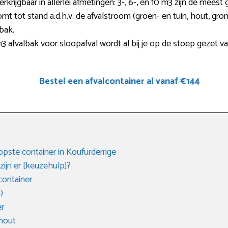
verkrijgbaar in allerlei afmetingen: 3-, 6-, en 10 m3 zijn de mees
komt tot stand a.d.h.v. de afvalstroom (groen- en tuin, hout, gro
bak.
afvalbak voor sloopafval wordt al bij je op de stoep gezet v
Bestel een afvalcontainer al vanaf €144
ste container in Koufurderrige
ijn er [keuzehulp]?
ontainer
)
er
 hout