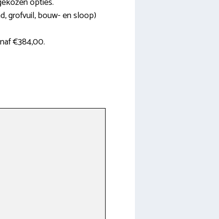
t gekozen opties.
nd, grofvuil, bouw- en sloop)
anaf €384,00.