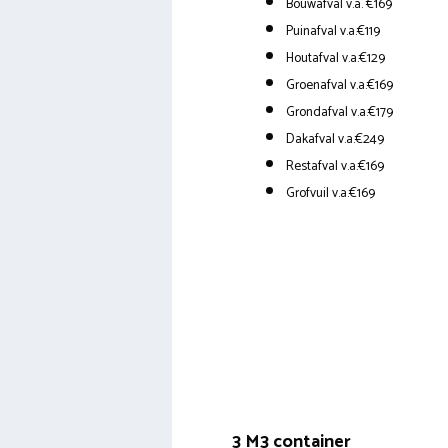
Bouwafval v.a. €169
Puinafval v.a.€119
Houtafval v.a.€129
Groenafval v.a.€169
Grondafval v.a.€179
Dakafval v.a.€249
Restafval v.a.€169
Grofvuil v.a.€169
3 M3 container