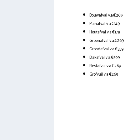
Bouwafval v.a.€269
Puinafval v.a.€149
Houtafval v.a.€179
Groenafval v.a.€269
Grondafval v.a.€359
Dakafval v.a.€599
Restafval v.a.€269
Grofvuil v.a.€269