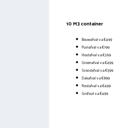
10 M3 container
Bouwafval v.a.€499
Puinafval v.a.€199
Houtafval v.a.€269
Groenafval v.a.€499
Grondafval v.a.€599
Dakafval v.a.€899
Restafval v.a.€499
Grofvuil v.a.€499