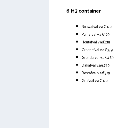
6 M3 container
Bouwafval v.a.€379
Puinafval v.a.€169
Houtafval v.a.€219
Groenafval v.a.€379
Grondafval v.a.€489
Dakafval v.a.€749
Restafval v.a.€379
Grofvuil v.a.€379