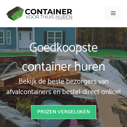
Spring
naar
Men
inhoud
Goedkoopste
container huren
Bekijk de beste bezorgers van
afvalcontainers en bestel direct online!
PRIJZEN VERGELIJKEN