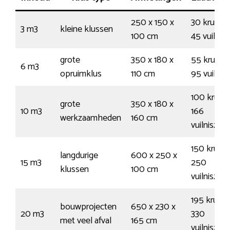
250 x 150 x
30 kruiwa
3 m3
kleine klussen
100 cm
45 vuilnis
grote
350 x 180 x
55 kruiwa
6 m3
opruimklus
110 cm
95 vuilnis
100 kruiw
grote
350 x 180 x
10 m3
166
werkzaamheden
160 cm
vuilniszak
150 kruiw
langdurige
600 x 250 x
15 m3
250
klussen
100 cm
vuilniszak
195 kruiwa
bouwprojecten
650 x 230 x
20 m3
330
met veel afval
165 cm
vuilniszak