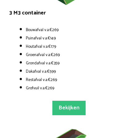
3 M3 container
Bouwafval v.a.€269
Puinafval v.a.€149
Houtafval v.a.€179
Groenafval v.a.€269
Grondafval v.a.€359
Dakafval v.a.€599
Restafval v.a.€269
Grofvuil v.a.€269
Bekijken