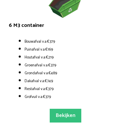
6 M3 container
Bouwafval v.a.€379
Puinafval v.a.€169
Houtafval v.a.€219
Groenafval v.a.€379
Grondafval v.a.€489
Dakafval v.a.€749
Restafval v.a.€379
Grofvuil v.a.€379
Bekijken