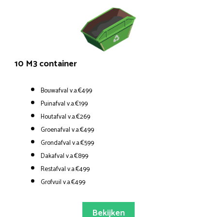
10 M3 container
Bouwafval v.a.€499
Puinafval v.a.€199
Houtafval v.a.€269
Groenafval v.a.€499
Grondafval v.a.€599
Dakafval v.a.€899
Restafval v.a.€499
Grofvuil v.a.€499
Bekijken