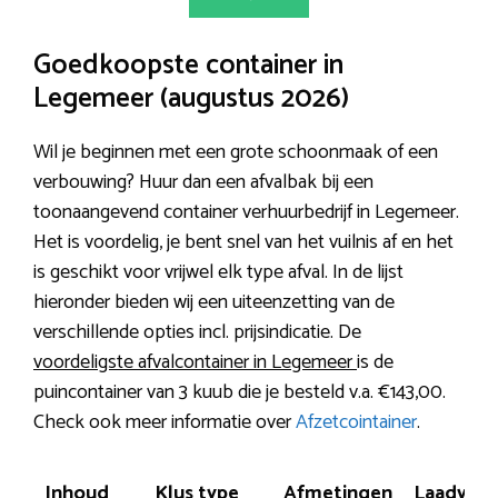
Goedkoopste container in
Legemeer (augustus 2026)
Wil je beginnen met een grote schoonmaak of een
verbouwing? Huur dan een afvalbak bij een
toonaangevend container verhuurbedrijf in Legemeer.
Het is voordelig, je bent snel van het vuilnis af en het
is geschikt voor vrijwel elk type afval. In de lijst
hieronder bieden wij een uiteenzetting van de
verschillende opties incl. prijsindicatie. De
voordeligste afvalcontainer in Legemeer
is de
puincontainer van 3 kuub die je besteld v.a. €143,00.
Check ook meer informatie over
Afzetcointainer
.
Inhoud
Klus type
Afmetingen
Laadver