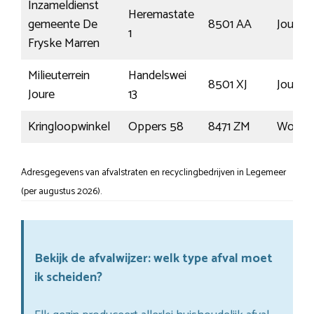
Inzameldienst
Heremastate
gemeente De
8501 AA
Joure
1
Fryske Marren
Milieuterrein
Handelswei
8501 XJ
Joure
Joure
13
Kringloopwinkel
Oppers 58
8471 ZM
Wolve
Adresgegevens van afvalstraten en recyclingbedrijven in Legemeer
(per augustus 2026).
Bekijk de afvalwijzer: welk type afval moet
ik scheiden?