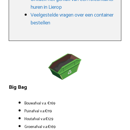
huren in Lierop
Veelgestelde vragen over een container
bestellen
Big Bag
Bouwafval v.a. €169
Puinafval v.a.€119
Houtafval v.a.€129
Groenafval v.a.€169