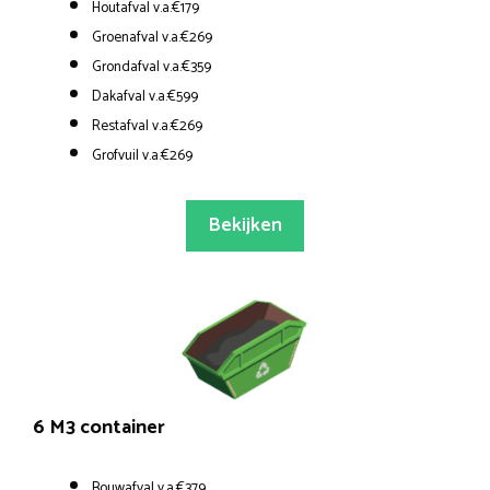
Houtafval v.a.€179
Groenafval v.a.€269
Grondafval v.a.€359
Dakafval v.a.€599
Restafval v.a.€269
Grofvuil v.a.€269
Bekijken
6 M3 container
Bouwafval v.a.€379