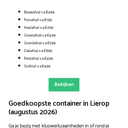
Bouwafval v.a.€499
Puinafval v.a.€199
Houtafval v.a.€269
Groenafval v.a.€499
Grondafval v.a.€599
Dakafval v.a.€899
Restafval v.a.€499
Grofvuil v.a.€499
Bekijken
Goedkoopste container in Lierop
(augustus 2026)
Ga je bezig met kluswerkzaamheden in of rond je