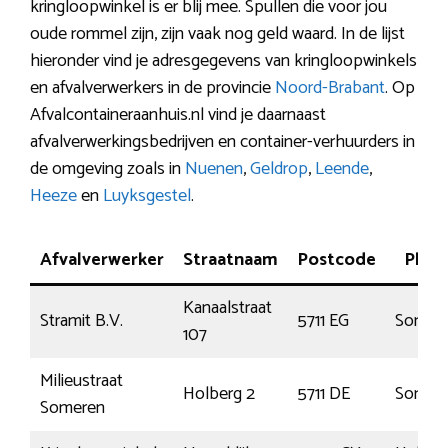
kringloopwinkel is er blij mee. Spullen die voor jou
oude rommel zijn, zijn vaak nog geld waard. In de lijst
hieronder vind je adresgegevens van kringloopwinkels
en afvalverwerkers in de provincie
Noord-Brabant
. Op
Afvalcontaineraanhuis.nl vind je daarnaast
afvalverwerkingsbedrijven en container-verhuurders in
de omgeving zoals in
Nuenen
,
Geldrop
,
Leende
,
Heeze
en
Luyksgestel
.
Afvalverwerker
Straatnaam
Postcode
Plaat
Kanaalstraat
Stramit B.V.
5711 EG
Somer
107
Milieustraat
Holberg 2
5711 DE
Somer
Someren