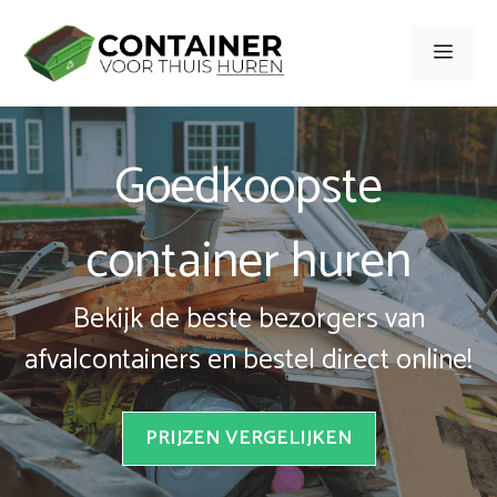
Spring
naar
Men
inhoud
Goedkoopste
container huren
Bekijk de beste bezorgers van
afvalcontainers en bestel direct online!
PRIJZEN VERGELIJKEN