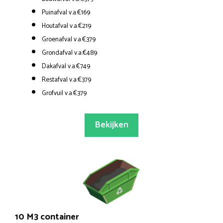
Puinafval v.a.€169
Houtafval v.a.€219
Groenafval v.a.€379
Grondafval v.a.€489
Dakafval v.a.€749
Restafval v.a.€379
Grofvuil v.a.€379
Bekijken
10 M3 container