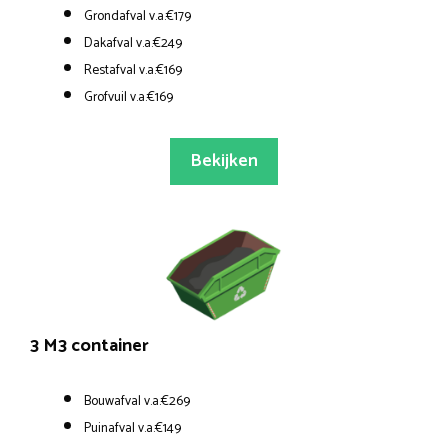
Grondafval v.a.€179
Dakafval v.a.€249
Restafval v.a.€169
Grofvuil v.a.€169
Bekijken
3 M3 container
Bouwafval v.a.€269
Puinafval v.a.€149