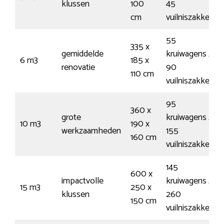
klussen
100
45
cm
vuilniszakken
55
335 x
gemiddelde
kruiwagens /
6 m3
185 x
renovatie
90
110 cm
vuilniszakken
95
360 x
grote
kruiwagens /
10 m3
190 x
werkzaamheden
155
160 cm
vuilniszakken
145
600 x
impactvolle
kruiwagens /
15 m3
250 x
klussen
260
150 cm
vuilniszakken