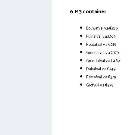
6 M3 container
Bouwafval v.a.€379
Puinafval v.a.€169
Houtafval v.a.€219
Groenafval v.a.€379
Grondafval v.a.€489
Dakafval v.a.€749
Restafval v.a.€379
Grofvuil v.a.€379