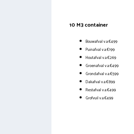
10 M3 container
Bouwafval v.a.€499
Puinafval v.a.€199
Houtafval v.a.€269
Groenafval v.a.€499
Grondafval v.a.€599
Dakafval v.a.€899
Restafval v.a.€499
Grofvuil v.a.€499