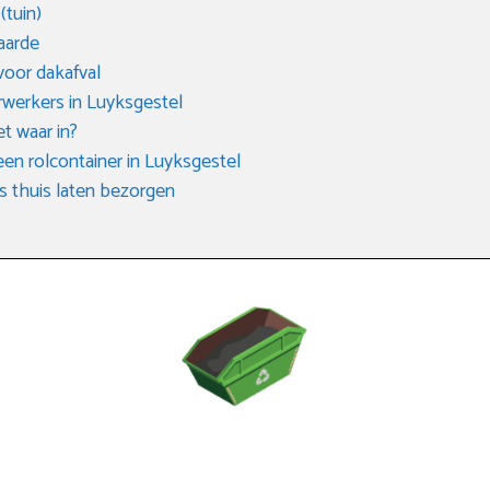
(tuin)
aarde
voor dakafval
erwerkers in Luyksgestel
et waar in?
 een rolcontainer in Luyksgestel
s thuis laten bezorgen