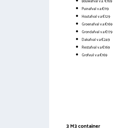
Bouwafval v.a. €169
Puinafval v.a.€119
Houtafval v.a.€129
Groenafval v.a.€169
Grondafval v.a.€179
Dakafval v.a.€249
Restafval v.a.€169
Grofvuil v.a.€169
3 M3 container