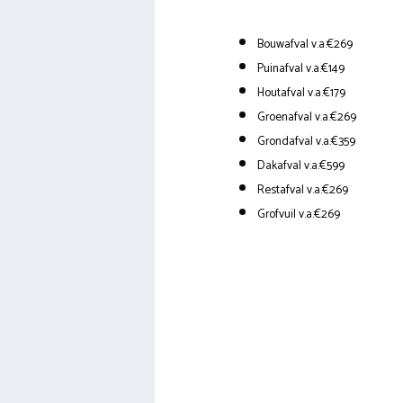
Bouwafval v.a.€269
Puinafval v.a.€149
Houtafval v.a.€179
Groenafval v.a.€269
Grondafval v.a.€359
Dakafval v.a.€599
Restafval v.a.€269
Grofvuil v.a.€269