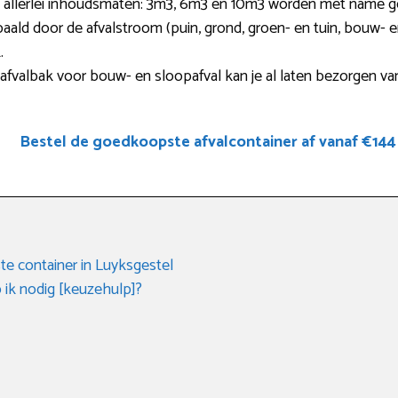
in allerlei inhoudsmaten: 3m3, 6m3 en 10m3 worden met name ge
aald door de afvalstroom (puin, grond, groen- en tuin, bouw- e
.
fvalbak voor bouw- en sloopafval kan je al laten bezorgen va
Bestel de goedkoopste afvalcontainer af vanaf €144
e container in Luyksgestel
 ik nodig [keuzehulp]?