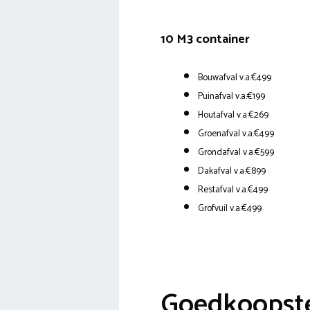
10 M3 container
Bouwafval v.a.€499
Puinafval v.a.€199
Houtafval v.a.€269
Groenafval v.a.€499
Grondafval v.a.€599
Dakafval v.a.€899
Restafval v.a.€499
Grofvuil v.a.€499
Goedkoopste