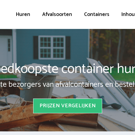
Huren
Afvalsoorten
Containers
Inhou
edkoopste container hu
te bezorgers van afvalcontainers en bestel 
PRIJZEN VERGELIJKEN