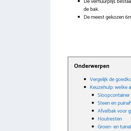
De verhuurprijs bestaat
de bak.
De meest gekozen 6m3 
Onderwerpen
Vergelijk de goedk
Keuzehulp: welke a
Sloopcontainer
Steen en puinaf
Afvalbak voor g
Houtresten
Groen- en tuina