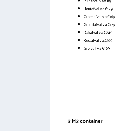
Puinafval v.a.€119
Houtafval v.a.€129
Groenafval v.a.€169
Grondafval v.a.€179
Dakafval v.a.€249
Restafval v.a.€169
Grofvuil v.a.€169
3 M3 container