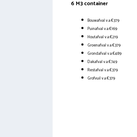
6 M3 container
Bouwafval v.a.€379
Puinafval v.a.€169
Houtafval v.a.€219
Groenafval v.a.€379
Grondafval v.a.€489
Dakafval v.a.€749
Restafval v.a.€379
Grofvuil v.a.€379