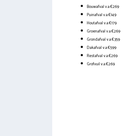
Bouwafval v.a.€269
Puinafval v.a.€149
Houtafval v.a.€179
Groenafval v.a.€269
Grondafval v.a.€359
Dakafval v.a.€599
Restafval v.a.€269
Grofvuil v.a.€269