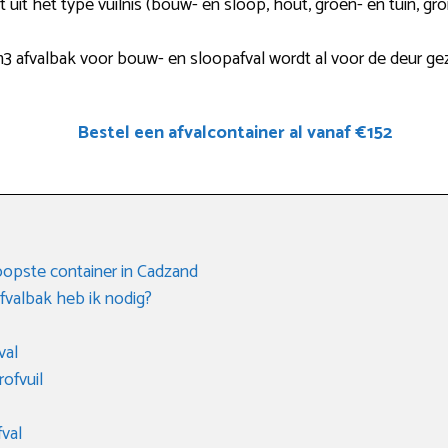
 uit het type vuilnis (bouw- en sloop, hout, groen- en tuin, gro
afvalbak voor bouw- en sloopafval wordt al voor de deur gez
Bestel een afvalcontainer al vanaf €152
oopste container in Cadzand
fvalbak heb ik nodig?
val
rofvuil
fval