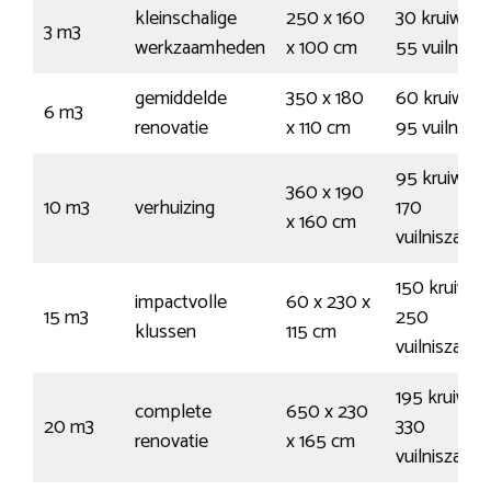
kleinschalige
250 x 160
30 kruiwage
3 m3
werkzaamheden
x 100 cm
55 vuilnisz
gemiddelde
350 x 180
60 kruiwage
6 m3
renovatie
x 110 cm
95 vuilnisz
95 kruiwage
360 x 190
10 m3
verhuizing
170
x 160 cm
vuilniszakk
150 kruiwag
impactvolle
60 x 230 x
15 m3
250
klussen
115 cm
vuilniszakk
195 kruiwag
complete
650 x 230
20 m3
330
renovatie
x 165 cm
vuilniszakk