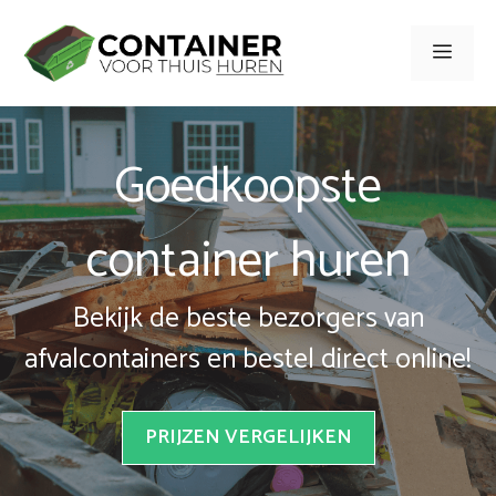
Spring
naar
Men
inhoud
Goedkoopste
container huren
Bekijk de beste bezorgers van
afvalcontainers en bestel direct online!
PRIJZEN VERGELIJKEN