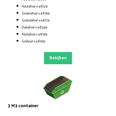
Houtafval v.a.€129
Groenafval v.a.€169
Grondafval v.a.€179
Dakafval v.a.€249
Restafval v.a.€169
Grofvuil v.a.€169
Bekijken
3 M3 container