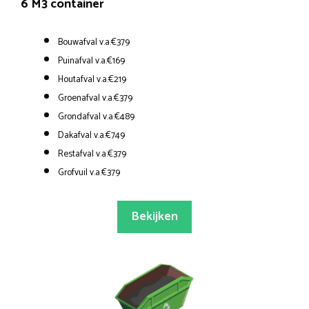
6 M3 container
Bouwafval v.a.€379
Puinafval v.a.€169
Houtafval v.a.€219
Groenafval v.a.€379
Grondafval v.a.€489
Dakafval v.a.€749
Restafval v.a.€379
Grofvuil v.a.€379
Bekijken