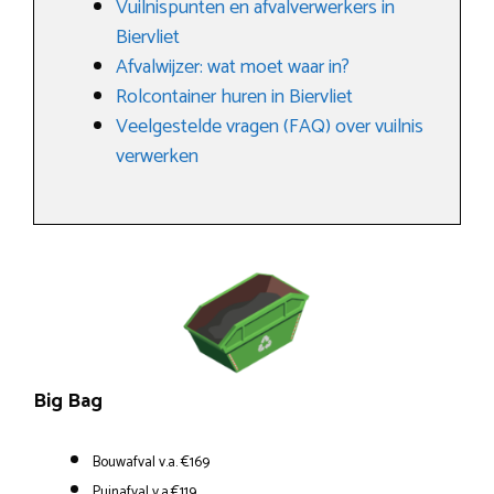
Vuilnispunten en afvalverwerkers in
Biervliet
Afvalwijzer: wat moet waar in?
Rolcontainer huren in Biervliet
Veelgestelde vragen (FAQ) over vuilnis
verwerken
Big Bag
Bouwafval v.a. €169
Puinafval v.a.€119