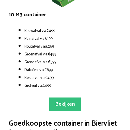
10 M3 container
Bouwafval v.a.€499
Puinafval v.a.€199
Houtafval v.a.€269
Groenafval v.a.€499
Grondafval v.a.€599
Dakafval v.a.€899
Restafval v.a.€499
Grofvuil v.a.€499
Bekijken
Goedkoopste container in Biervliet