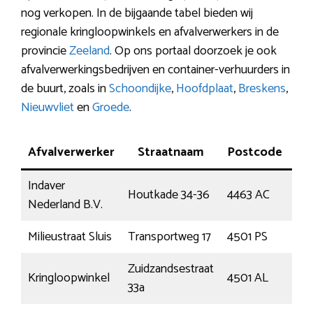
nog verkopen. In de bijgaande tabel bieden wij
regionale kringloopwinkels en afvalverwerkers in de
provincie
Zeeland
. Op ons portaal doorzoek je ook
afvalverwerkingsbedrijven en container-verhuurders in
de buurt, zoals in
Schoondijke
,
Hoofdplaat
,
Breskens
,
Nieuwvliet
en
Groede
.
Afvalverwerker
Straatnaam
Postcode
P
Indaver
Houtkade 34-36
4463 AC
Go
Nederland B.V.
Milieustraat Sluis
Transportweg 17
4501 PS
Oo
Zuidzandsestraat
Kringloopwinkel
4501 AL
Oo
33a