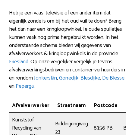
Heb je een vaas, televisie of een ander item dat
eigenlijk zonde is om bij het oud vuil te doen? Breng
het dan naar een kringloopwinkel. Je oude spulletjes
kunnen vaak nog prima hergebruikt worden. In het
onderstaande schema bieden wij gegevens van
afvalverwerkers & kringloopwinkels in de provincie
Friesland
. Op onze vergelijker vergelijk je tevens
afvalverwerkingsbedrijven en container-verhuurders in
en rondom
Jonkerslân
,
Gorredijk
,
Blesdijke
,
De Blesse
en
Peperga
.
Afvalverwerker
Straatnaam
Postcode
P
Kunststof
Biddingringweg
Recycling van
8356 PB
Biddi
23