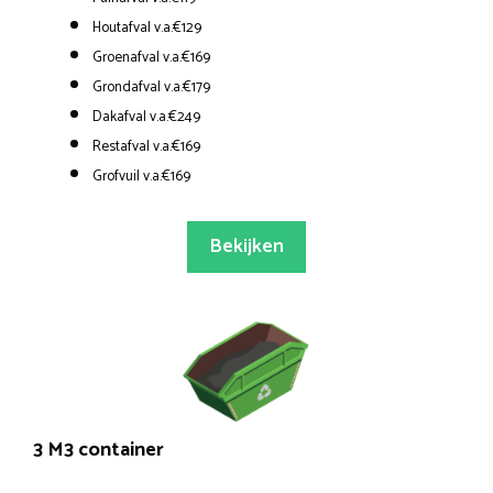
Houtafval v.a.€129
Groenafval v.a.€169
Grondafval v.a.€179
Dakafval v.a.€249
Restafval v.a.€169
Grofvuil v.a.€169
Bekijken
3 M3 container