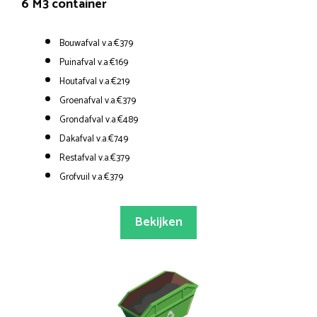
6 M3 container
Bouwafval v.a.€379
Puinafval v.a.€169
Houtafval v.a.€219
Groenafval v.a.€379
Grondafval v.a.€489
Dakafval v.a.€749
Restafval v.a.€379
Grofvuil v.a.€379
Bekijken