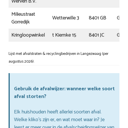
Werven B.V.
Milieustraat
Wetterwille 3
8401 GB
Gorre
Gorredijk
Kringloopwinkel
t Kiemke 15
8401 JC
Gorre
Lijst met afvalstraten & recyclingbedrijven in Langezwaag (per
augustus 2026).
Gebruik de afvalwijzer: wanneer welke soort
afval storten?
Elk huishouden heeft allerlei soorten afval.
Welke kliko’s zijn er, en wat moet waar in? Je
leest er meer over in de afvalscheidingswijzer van