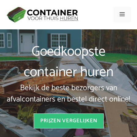
Spring
naar
Men
inhoud
Goedkoopste
container huren
Bekijk de beste bezorgers van
afvalcontainers en bestel direct online!
PRIJZEN VERGELIJKEN