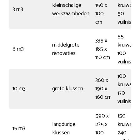
kleinschalige
150 x
kruiwagen
3 m3
werkzaamheden
100
50
cm
vuilnisza
55
335 x
middelgrote
kruiwagen
6 m3
185 x
renovaties
100
110 cm
vuilnisza
100
360 x
kruiwagen
10 m3
grote klussen
190 x
170
160 cm
vuilnisza
590 x
150
langdurige
235 x
kruiwagen
15 m3
klussen
100
240