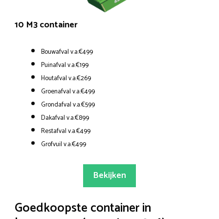
10 M3 container
Bouwafval v.a.€499
Puinafval v.a.€199
Houtafval v.a.€269
Groenafval v.a.€499
Grondafval v.a.€599
Dakafval v.a.€899
Restafval v.a.€499
Grofvuil v.a.€499
Bekijken
Goedkoopste container in