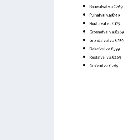
Bouwafval v.a.€269
Puinafval v.a.€149
Houtafval v.a.€179
Groenafval v.a.€269
Grondafval v.a.€359
Dakafval v.a.€599
Restafval v.a.€269
Grofvuil v.a.€269