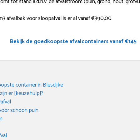
omt tot stand a.d.h.v. de afvalstroom (puin, grond, hout, grofv
 afvalbak voor sloopafval is er al vanaf €390,00.
Bekijk de goedkoopste afvalcontainers vanaf €145
opste container in Blesdijke
ijn er [keuzehulp]?
afval
 voor schoon puin
en
fval