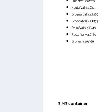
Puinafval v.a.€119
Houtafval v.a.€129
Groenafval v.a.€169
Grondafval v.a.€179
Dakafval v.a.€249
Restafval v.a.€169
Grofvuil v.a.€169
3 M3 container