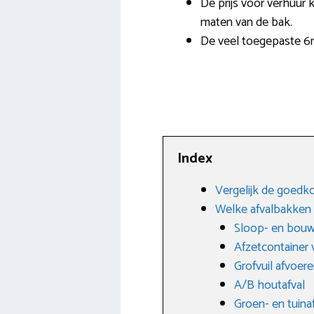
De prijs voor verhuur k
maten van de bak.
De veel toegepaste 6m3
Index
Vergelijk de goedko
Welke afvalbakken z
Sloop- en bouw
Afzetcontainer
Grofvuil afvoer
A/B houtafval
Groen- en tuina