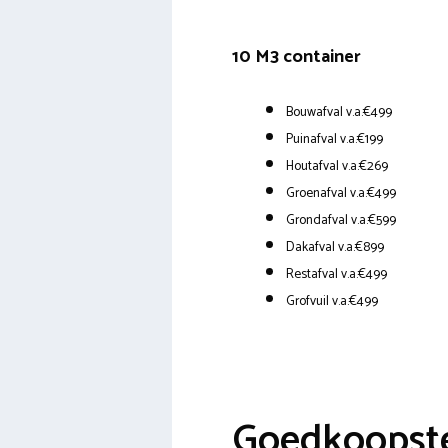
10 M3 container
Bouwafval v.a.€499
Puinafval v.a.€199
Houtafval v.a.€269
Groenafval v.a.€499
Grondafval v.a.€599
Dakafval v.a.€899
Restafval v.a.€499
Grofvuil v.a.€499
Goedkoopste 