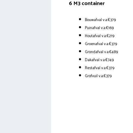
6 M3 container
Bouwafval v.a.€379
Puinafval v.a.€169
Houtafval v.a.€219
Groenafval v.a.€379
Grondafval v.a.€489
Dakafval v.a.€749
Restafval v.a.€379
Grofvuil v.a.€379