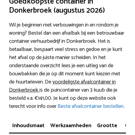
Goedkoopste container in
Donkerbroek (augustus 2026)
Wil je beginnen met verbouwingen in en rondom je
woning? Bestel dan een afvalbak bij een betrouwbaar
container verhuurbedrijf in Donkerbroek. Het is
betaalbaar, bespaart veel stress en gedoe en je kunt
het afval op de juiste manier scheiden. In het
onderstaande overzicht lees je een uitleg van de
bouwbakken die je op dit moment kunt kiezen met
de huurtarieven. De
voordeligste afvalcontainer in
Donkerbroek
is de puincontainer van 3 kuub die je
besteld v.a. €141,00. Je kunt op deze website ook
terecht voor info over
Beste afvalcontainer bestellen
.
Inhoudsmaat
Werkzaamheden
Grootte
Capa