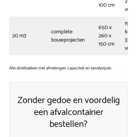
250
100 cm
vuiln
195
650 x
complete
kruiw
20 m3
260 x
bouwprojecten
335
150 cm
vuiln
Alle afzetbakken met afmetingen, capaciteit en vanafprijzen.
Zonder gedoe en voordelig
een afvalcontainer
bestellen?