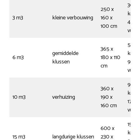
30
250 x
kruiw
3 m3
kleine verbouwing
160 x
45
100 cm
vuiln
55
365 x
gemiddelde
kruiw
6 m3
180 x 110
klussen
95
cm
vuiln
95
360 x
kruiw
10 m3
verhuizing
190 x
170
160 cm
vuiln
150
600 x
kruiw
15 m3
langdurige klussen
230 x