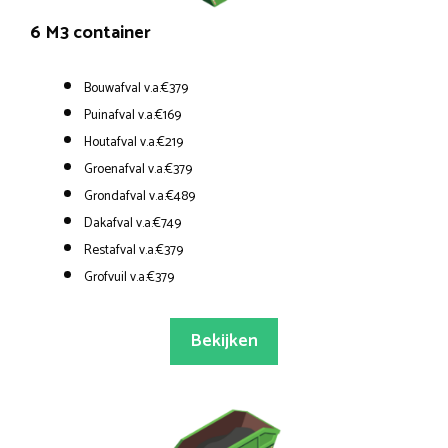
6 M3 container
Bouwafval v.a.€379
Puinafval v.a.€169
Houtafval v.a.€219
Groenafval v.a.€379
Grondafval v.a.€489
Dakafval v.a.€749
Restafval v.a.€379
Grofvuil v.a.€379
Bekijken