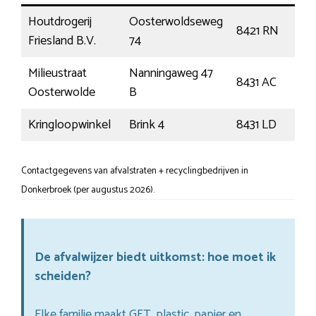
Houtdrogerij
Oosterwoldseweg
8421 RN
O
Friesland B.V.
74
Milieustraat
Nanningaweg 47
8431 AC
O
Oosterwolde
B
Kringloopwinkel
Brink 4
8431 LD
O
Contactgegevens van afvalstraten + recyclingbedrijven in
Donkerbroek (per augustus 2026).
De afvalwijzer biedt uitkomst: hoe moet ik
scheiden?
Elke familie maakt GFT, plastic, papier en