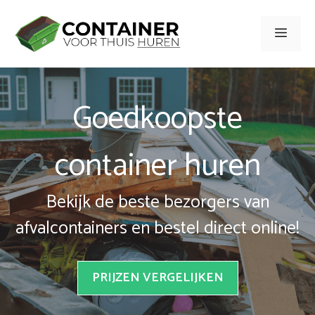
Spring
naar
Men
inhoud
Goedkoopste
container huren
Bekijk de beste bezorgers van
afvalcontainers en bestel direct online!
PRIJZEN VERGELIJKEN