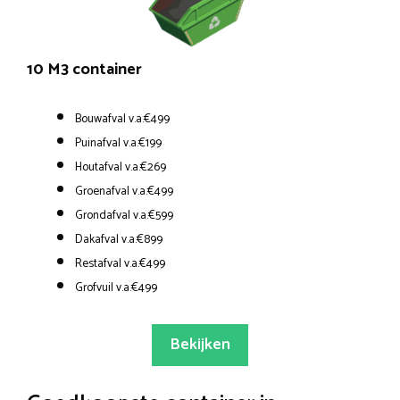
10 M3 container
Bouwafval v.a.€499
Puinafval v.a.€199
Houtafval v.a.€269
Groenafval v.a.€499
Grondafval v.a.€599
Dakafval v.a.€899
Restafval v.a.€499
Grofvuil v.a.€499
Bekijken