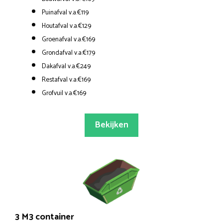
Puinafval v.a.€119
Houtafval v.a.€129
Groenafval v.a.€169
Grondafval v.a.€179
Dakafval v.a.€249
Restafval v.a.€169
Grofvuil v.a.€169
Bekijken
3 M3 container