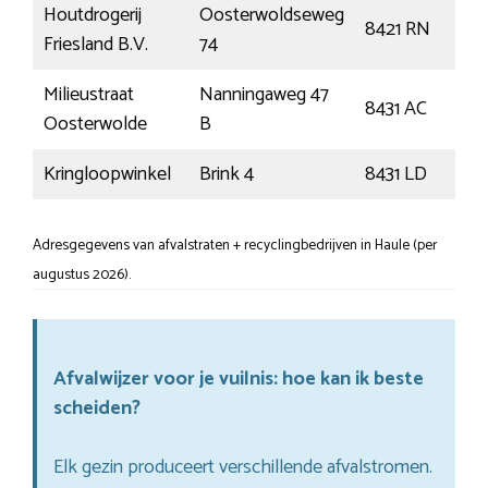
Houtdrogerij
Oosterwoldseweg
8421 RN
O
Friesland B.V.
74
Milieustraat
Nanningaweg 47
8431 AC
O
Oosterwolde
B
Kringloopwinkel
Brink 4
8431 LD
O
Adresgegevens van afvalstraten + recyclingbedrijven in Haule (per
augustus 2026).
Afvalwijzer voor je vuilnis: hoe kan ik beste
scheiden?
Elk gezin produceert verschillende afvalstromen.