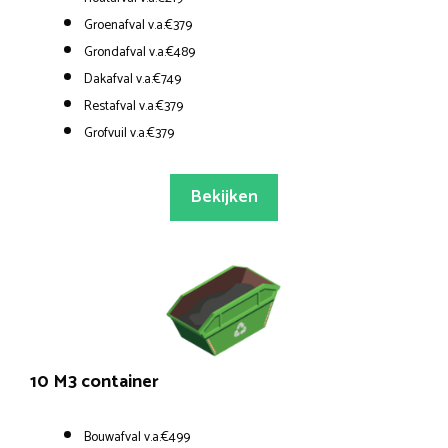
Groenafval v.a.€379
Grondafval v.a.€489
Dakafval v.a.€749
Restafval v.a.€379
Grofvuil v.a.€379
Bekijken
10 M3 container
Bouwafval v.a.€499