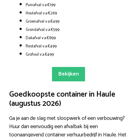
Puinafval v.a.€199
Houtafval v.a.€269
Groenafval v.a.€499
Grondafval v.a.€599
Dakafval v.a.€899
Restafval v.a.€499
Grofvuil v.a.€499
Bekijken
Goedkoopste container in Haule
(augustus 2026)
Ga je aan de slag met sloopwerk of een verbouwing?
Huur dan eenvoudig een afvalbak bij een
toonaangevend container verhuurbedrijf in Haule. Het