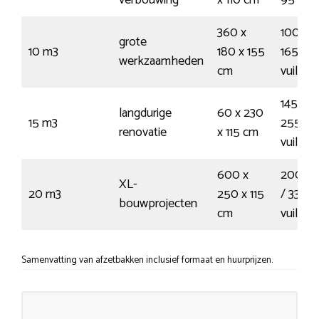
360 x
100 kru
grote
10 m3
180 x 155
165
werkzaamheden
cm
vuilnis
145 kru
langdurige
60 x 230
15 m3
255
renovatie
x 115 cm
vuilnis
600 x
200 kr
XL-
20 m3
250 x 115
/ 330
bouwprojecten
cm
vuilnis
Samenvatting van afzetbakken inclusief formaat en huurprijzen.