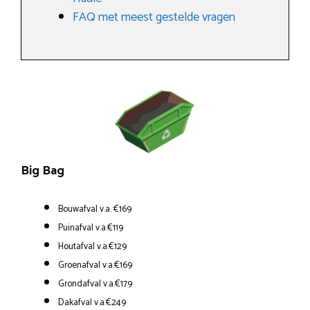
FAQ met meest gestelde vragen
Big Bag
Bouwafval v.a. €169
Puinafval v.a.€119
Houtafval v.a.€129
Groenafval v.a.€169
Grondafval v.a.€179
Dakafval v.a.€249