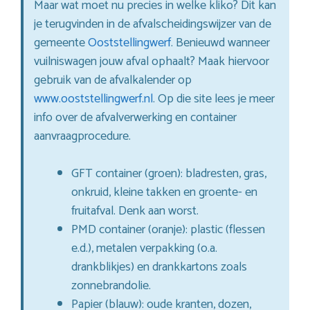
Maar wat moet nu precies in welke kliko? Dit kan
je terugvinden in de afvalscheidingswijzer van de
gemeente
Ooststellingwerf
. Benieuwd wanneer
vuilniswagen jouw afval ophaalt? Maak hiervoor
gebruik van de afvalkalender op
www.ooststellingwerf.nl
. Op die site lees je meer
info over de afvalverwerking en container
aanvraagprocedure.
GFT container (groen): bladresten, gras,
onkruid, kleine takken en groente- en
fruitafval. Denk aan worst.
PMD container (oranje): plastic (flessen
e.d.), metalen verpakking (o.a.
drankblikjes) en drankkartons zoals
zonnebrandolie.
Papier (blauw): oude kranten, dozen,