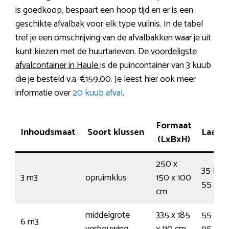
is goedkoop, bespaart een hoop tijd en er is een
geschikte afvalbak voor elk type vuilnis. In de tabel
tref je een omschrijving van de afvalbakken waar je uit
kunt kiezen met de huurtarieven. De
voordeligste
afvalcontainer in Haule
is de puincontainer van 3 kuub
die je besteld v.a. €159,00. Je leest hier ook meer
informatie over
20 kuub afval
.
Formaat
Inhoudsmaat
Soort klussen
Laadv
(LxBxH)
250 x
35 krui
3 m3
opruimklus
150 x 100
55 vuil
cm
middelgrote
335 x 185
55 kru
6 m3
verbouwing
x 110 cm
95 vuil