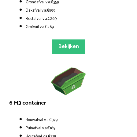
Grondafval v.a.€359
Dakafval v.a.€599
Restafval v.a.€269
Grofvuil v.a.€269
Bekijken
6 M3 container
Bouwafval v.a.€379
Puinafval v.a.€169
Houtafval v.a.€219