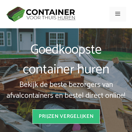
Spring
naar
Men
inhoud
Goedkoopste
container huren
Bekijk de beste bezorgers van
afvalcontainers en bestel direct online!
PRIJZEN VERGELIJKEN