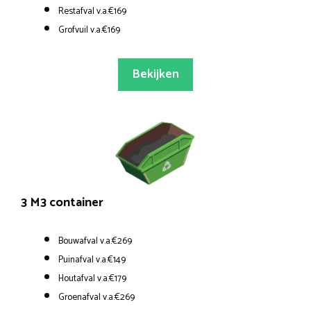
Restafval v.a.€169
Grofvuil v.a.€169
Bekijken
3 M3 container
Bouwafval v.a.€269
Puinafval v.a.€149
Houtafval v.a.€179
Groenafval v.a.€269