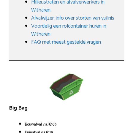
Milieustraten en afvalverwerkers in
Witharen
Afvalwijzer: info over storten van vuilnis
Voordelig een rolcontainer huren in
Witharen
FAQ met meest gestelde vragen
Big Bag
Bouwafval v.a. €169
Puinafval v.a.€119