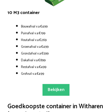
10 M3 container
Bouwafval v.a.€499
Puinafval v.a.€199
Houtafval v.a.€269
Groenafval v.a.€499
Grondafval v.a.€599
Dakafval v.a.€899
Restafval v.a.€499
Grofvuil v.a.€499
Bekijken
Goedkoopste container in Witharen