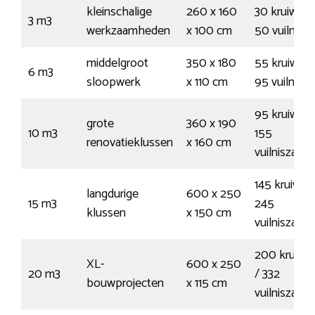
kleinschalige
260 x 160
30 kruiwage
3 m3
werkzaamheden
x 100 cm
50 vuilnisz
middelgroot
350 x 180
55 kruiwage
6 m3
sloopwerk
x 110 cm
95 vuilnisz
95 kruiwage
grote
360 x 190
10 m3
155
renovatieklussen
x 160 cm
vuilniszakk
145 kruiwag
langdurige
600 x 250
15 m3
245
klussen
x 150 cm
vuilniszakk
200 kruiwa
XL-
600 x 250
20 m3
/ 332
bouwprojecten
x 115 cm
vuilniszakk