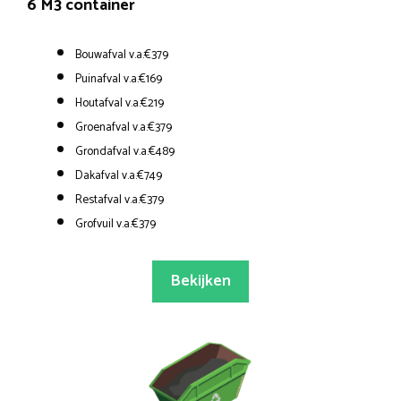
6 M3 container
Bouwafval v.a.€379
Puinafval v.a.€169
Houtafval v.a.€219
Groenafval v.a.€379
Grondafval v.a.€489
Dakafval v.a.€749
Restafval v.a.€379
Grofvuil v.a.€379
Bekijken