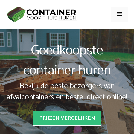
Spring
naar
Men
inhoud
Goedkoopste
container huren
Bekijk de beste bezorgers van
afvalcontainers en bestel direct online!
PRIJZEN VERGELIJKEN