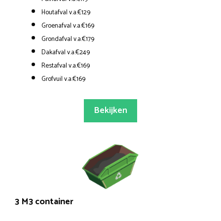
Houtafval v.a.€129
Groenafval v.a.€169
Grondafval v.a.€179
Dakafval v.a.€249
Restafval v.a.€169
Grofvuil v.a.€169
Bekijken
3 M3 container