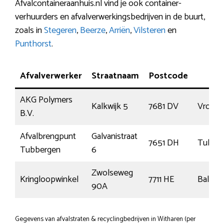
Afvalcontaineraanhuis.nl vind je ook container-
verhuurders en afvalverwerkingsbedrijven in de buurt,
zoals in
Stegeren
,
Beerze
,
Arriën
,
Vilsteren
en
Punthorst
.
Afvalverwerker
Straatnaam
Postcode
Pla
AKG Polymers
Kalkwijk 5
7681 DV
Vroom
B.V.
Afvalbrengpunt
Galvanistraat
7651 DH
Tubbe
Tubbergen
6
Zwolseweg
Kringloopwinkel
7711 HE
Balkbr
90A
Gegevens van afvalstraten & recyclingbedrijven in Witharen (per