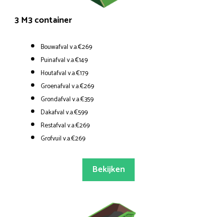
3 M3 container
Bouwafval v.a.€269
Puinafval v.a.€149
Houtafval v.a.€179
Groenafval v.a.€269
Grondafval v.a.€359
Dakafval v.a.€599
Restafval v.a.€269
Grofvuil v.a.€269
Bekijken