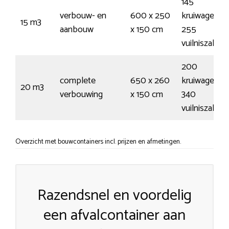
145
verbouw- en
600 x 250
kruiwagens /
15 m3
aanbouw
x 150 cm
255
vuilniszakke
200
complete
650 x 260
kruiwagens /
20 m3
verbouwing
x 150 cm
340
vuilniszakke
Overzicht met bouwcontainers incl. prijzen en afmetingen.
Razendsnel en voordelig
een afvalcontainer aan