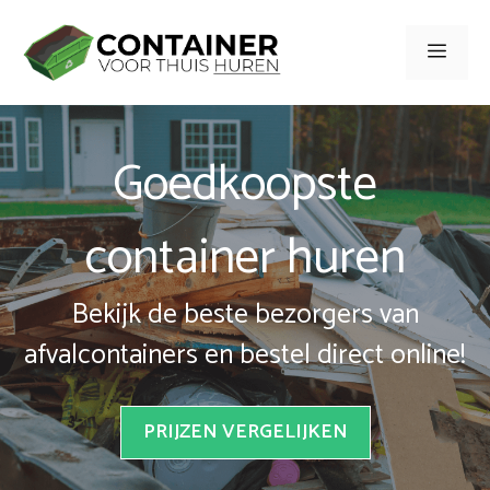
Spring
naar
Men
inhoud
Goedkoopste
container huren
Bekijk de beste bezorgers van
afvalcontainers en bestel direct online!
PRIJZEN VERGELIJKEN