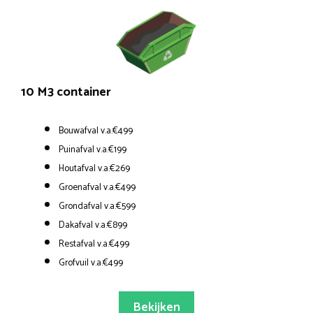
10 M3 container
Bouwafval v.a.€499
Puinafval v.a.€199
Houtafval v.a.€269
Groenafval v.a.€499
Grondafval v.a.€599
Dakafval v.a.€899
Restafval v.a.€499
Grofvuil v.a.€499
Bekijken