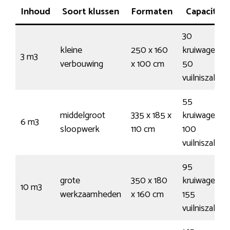
Inhoud
Soort klussen
Formaten
Capaciteit
30
kleine
250 x 160
kruiwagens /
3 m3
verbouwing
x 100 cm
50
vuilniszakke
55
middelgroot
335 x 185 x
kruiwagens /
6 m3
sloopwerk
110 cm
100
vuilniszakke
95
grote
350 x 180
kruiwagens /
10 m3
werkzaamheden
x 160 cm
155
vuilniszakke