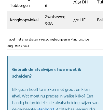
7651 DH
Tubbe
Tubbergen
6
Zwolseweg
Kringloopwinkel
7711 HE
Balkbr
90A
Tabel met afvalstraten + recyclingbedrijven in Punthorst (per
augustus 2026).
Gebruik de afvalwijzer: hoe moet ik
scheiden?
Elk gezin heeft te maken met groot en klein
afval. Wat moet nu precies in welke kliko? Een
handig hulpmiddel is de afvalscheidingswijzer van
de gemeente
Staphorst
. Achterhaal eenvoudig