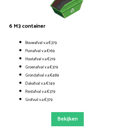
6 M3 container
Bouwafval v.a.€379
Puinafval v.a.€169
Houtafval v.a.€219
Groenafval v.a.€379
Grondafval v.a.€489
Dakafval v.a.€749
Restafval v.a.€379
Grofvuil v.a.€379
Bekijken