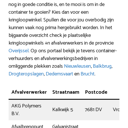
nog in goede conditie is, en te mooi is om in de
container te gooien? Kies dan voor een
kringloopwinkel. Spullen die voor jou overbodig zijn
kunnen vaak nog prima hergebruikt worden. In het
bijgaande overzicht check je plaatselijke
kringloopwinkels +n afvalverwerkers in de provincie
Overijssel
. Op ons portaal bekijk je tevens container-
verhuurders en afvalverwerkingsbedrijven in
omliggende plekken zoals
Nieuwleusen
,
Balkbrug
,
Drogteropslagen
,
Dedemsvaart
en
Brucht
.
Afvalverwerker
Straatnaam
Postcode
Pla
AKG Polymers
Kalkwijk 5
7681 DV
Vroom
B.V.
Afvalbrengpunt
Galvanistraat