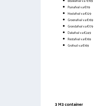
Bouwafval v.a. €169
Puinafval v.a.€119
Houtafval v.a.€129
Groenafval v.a.€169
Grondafval v.a.€179
Dakafval v.a.€249
Restafval v.a.€169
Grofvuil v.a.€169
3 M3 container