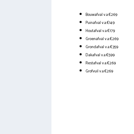
Bouwafval v.a.€269
Puinafval v.a.€149
Houtafval v.a.€179
Groenafval v.a.€269
Grondafval v.a.€359
Dakafval v.a.€599
Restafval v.a.€269
Grofvuil v.a.€269