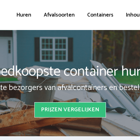
Huren
Afvalsoorten
Containers
Inhou
edkoopste container hu
te bezorgers van afvalcontainers en bestel 
PRIJZEN VERGELIJKEN