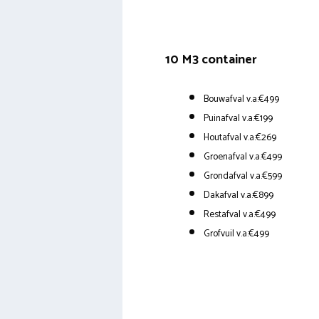
10 M3 container
Bouwafval v.a.€499
Puinafval v.a.€199
Houtafval v.a.€269
Groenafval v.a.€499
Grondafval v.a.€599
Dakafval v.a.€899
Restafval v.a.€499
Grofvuil v.a.€499