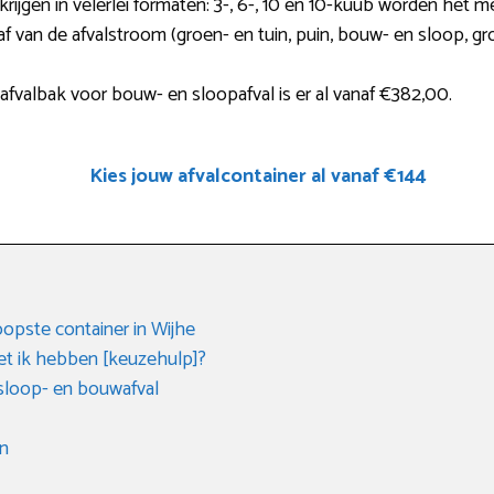
 krijgen in velerlei formaten: 3-, 6-, 10 en 10-kuub worden het 
af van de afvalstroom (groen- en tuin, puin, bouw- en sloop, g
fvalbak voor bouw- en sloopafval is er al vanaf €382,00.
Kies jouw afvalcontainer al vanaf €144
opste container in Wijhe
t ik hebben [keuzehulp]?
sloop- en bouwafval
en