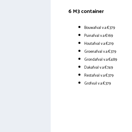
6 M3 container
Bouwafval v.a.€379
Puinafval v.a.€169
Houtafval v.a.€219
Groenafval v.a.€379
Grondafval v.a.€489
Dakafval v.a.€749
Restafval v.a.€379
Grofvuil v.a.€379