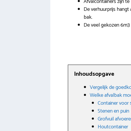
Afvalcontainers zijn te
De verhuurprijs hangt 
bak.
De veel gekozen 6m3 a
Inhoudsopgave
Vergelijk de goedko
Welke afvalbak moe
Container voor 
Stenen en puin
Grofvuil afvoer
Houtcontainer