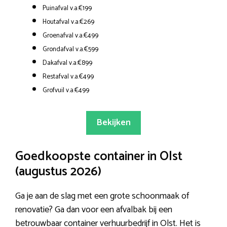
Puinafval v.a.€199
Houtafval v.a.€269
Groenafval v.a.€499
Grondafval v.a.€599
Dakafval v.a.€899
Restafval v.a.€499
Grofvuil v.a.€499
Bekijken
Goedkoopste container in Olst
(augustus 2026)
Ga je aan de slag met een grote schoonmaak of
renovatie? Ga dan voor een afvalbak bij een
betrouwbaar container verhuurbedrijf in Olst. Het is