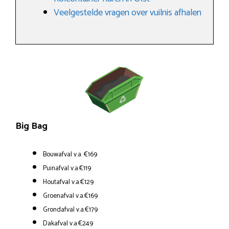
Veelgestelde vragen over vuilnis afhalen
Big Bag
Bouwafval v.a. €169
Puinafval v.a.€119
Houtafval v.a.€129
Groenafval v.a.€169
Grondafval v.a.€179
Dakafval v.a.€249