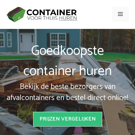
Spring
naar
Men
inhoud
Goedkoopste
container huren
Bekijk de beste bezorgers van
afvalcontainers en bestel direct online!
PRIJZEN VERGELIJKEN