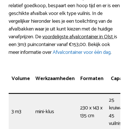
relatief goedkoop, bespaart een hoop tijd en er is een
geschikte afvalbak voor elk type vuilnis. In de
vergelijker hieronder lees je een toelichting van de
afvalbakken waar je uit kunt kiezen met de huidige
vanafprijzen. De
voordeligste afvalcontainer in Olst
is
een 3m3 puincontainer vanaf €153,00. Bekijk ook
meer informatie over
Afvalcontainer voor één dag
.
Volume
Werkzaamheden
Formaten
Capacit
25
230 x 143 x
kruiwagen
3 m3
mini-klus
135 cm
45
vuilnisza