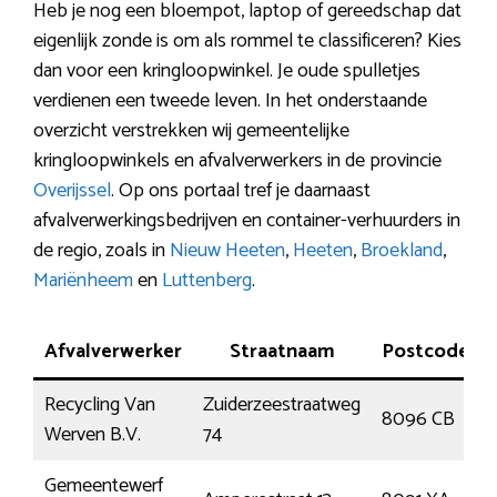
Heb je nog een bloempot, laptop of gereedschap dat
eigenlijk zonde is om als rommel te classificeren? Kies
dan voor een kringloopwinkel. Je oude spulletjes
verdienen een tweede leven. In het onderstaande
overzicht verstrekken wij gemeentelijke
kringloopwinkels en afvalverwerkers in de provincie
Overijssel
. Op ons portaal tref je daarnaast
afvalverwerkingsbedrijven en container-verhuurders in
de regio, zoals in
Nieuw Heeten
,
Heeten
,
Broekland
,
Mariënheem
en
Luttenberg
.
Afvalverwerker
Straatnaam
Postcode
Recycling Van
Zuiderzeestraatweg
8096 CB
Werven B.V.
74
Gemeentewerf