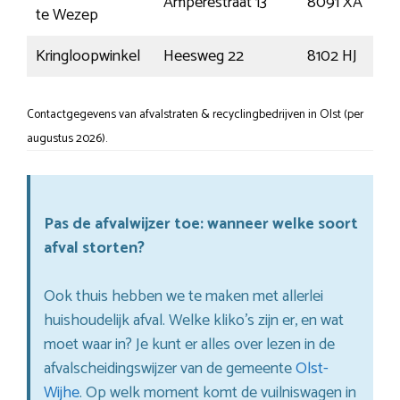
Amperestraat 13
8091 XA
te Wezep
Kringloopwinkel
Heesweg 22
8102 HJ
Contactgegevens van afvalstraten & recyclingbedrijven in Olst (per
augustus 2026).
Pas de afvalwijzer toe: wanneer welke soort
afval storten?
Ook thuis hebben we te maken met allerlei
huishoudelijk afval. Welke kliko’s zijn er, en wat
moet waar in? Je kunt er alles over lezen in de
afvalscheidingswijzer van de gemeente
Olst-
Wijhe
. Op welk moment komt de vuilniswagen in