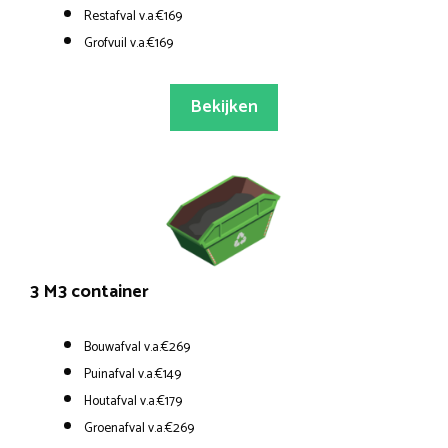
Restafval v.a.€169
Grofvuil v.a.€169
Bekijken
3 M3 container
Bouwafval v.a.€269
Puinafval v.a.€149
Houtafval v.a.€179
Groenafval v.a.€269