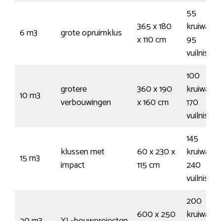
55
365 x 180
kruiwagen
6 m3
grote opruimklus
x 110 cm
95
vuilnisza
100
grotere
360 x 190
kruiwagen
10 m3
verbouwingen
x 160 cm
170
vuilnisza
145
klussen met
60 x 230 x
kruiwagen
15 m3
impact
115 cm
240
vuilnisza
200
600 x 250
kruiwagen
20 m3
XL-bouwprojecten