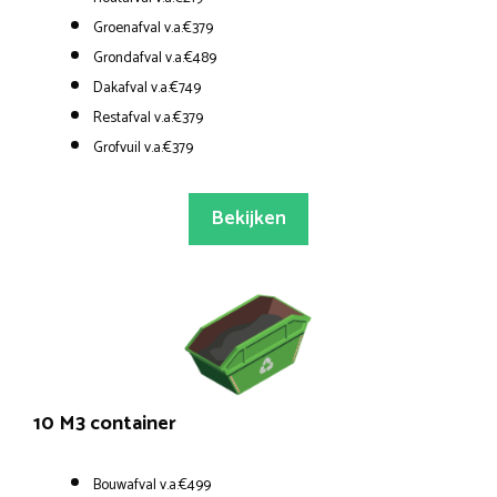
Groenafval v.a.€379
Grondafval v.a.€489
Dakafval v.a.€749
Restafval v.a.€379
Grofvuil v.a.€379
Bekijken
10 M3 container
Bouwafval v.a.€499