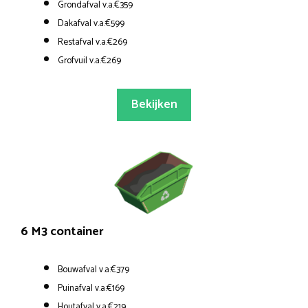
Grondafval v.a.€359
Dakafval v.a.€599
Restafval v.a.€269
Grofvuil v.a.€269
Bekijken
6 M3 container
Bouwafval v.a.€379
Puinafval v.a.€169
Houtafval v.a.€219