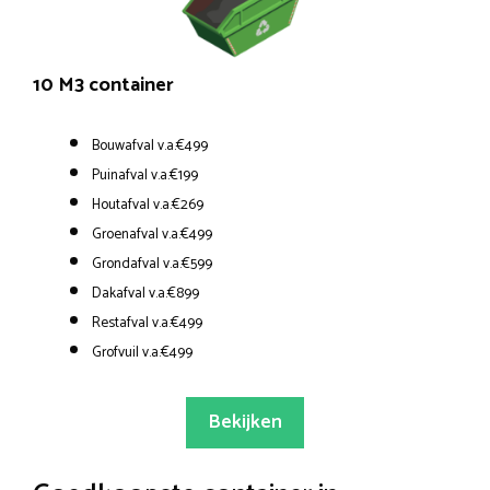
10 M3 container
Bouwafval v.a.€499
Puinafval v.a.€199
Houtafval v.a.€269
Groenafval v.a.€499
Grondafval v.a.€599
Dakafval v.a.€899
Restafval v.a.€499
Grofvuil v.a.€499
Bekijken