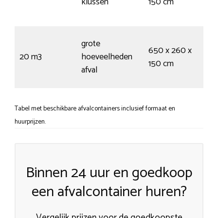
klussen
150 cm
24
vui
195
grote
650 x 260 x
kru
20 m3
hoeveelheden
150 cm
335
afval
vui
Tabel met beschikbare afvalcontainers inclusief formaat en
huurprijzen.
Binnen 24 uur en goedkoop
een afvalcontainer huren?
Vergelijk prijzen voor de goedkoopste