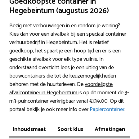
Goedkoopste container in
Hegebeintum (augustus 2026)
Bezig met verbouwingen in en rondom je woning?
Kies dan voor een afvalbak bij een speciaal container
verhuurbedrijf in Hegebeintum. Het is relatief
goedkoop, het spaart je een hoop tijd en er is een
geschikte afvalbak voor elk type vuilnis. In
onderstaand overzicht lees je een uitleg van de
bouwcontainers die tot de keuzemogelijkheden
behoren met de huurtarieven. De
voordeligste
afvalcontainer in Hegebeintum
is op dit moment de 3-
m3-puincontainer verkrijgbaar vanaf €139,00. Op dit
portaal bekijk je ook meer info over
Papiercontainer
.
Inhoudsmaat
Soort klus
Afmetingen
V