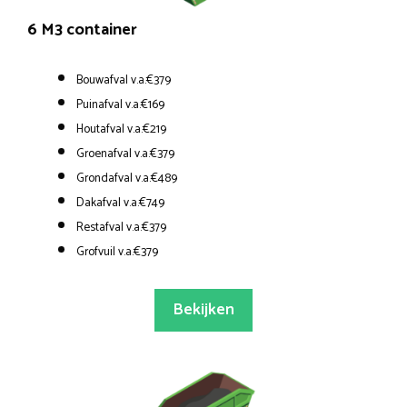
6 M3 container
Bouwafval v.a.€379
Puinafval v.a.€169
Houtafval v.a.€219
Groenafval v.a.€379
Grondafval v.a.€489
Dakafval v.a.€749
Restafval v.a.€379
Grofvuil v.a.€379
Bekijken