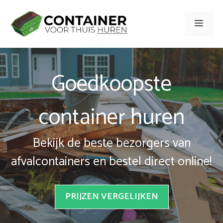
Spring
naar
Men
inhoud
Goedkoopste
container huren
Bekijk de beste bezorgers van
afvalcontainers en bestel direct online!
PRIJZEN VERGELIJKEN