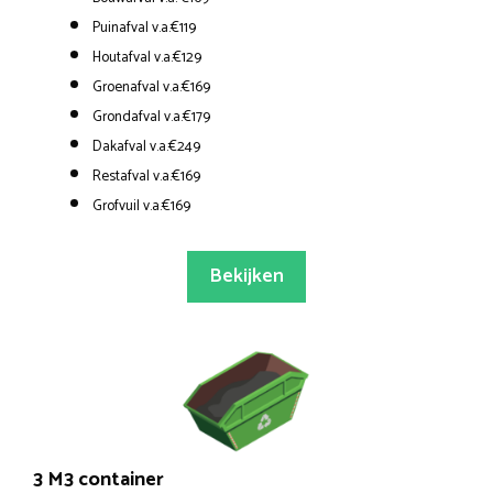
Puinafval v.a.€119
Houtafval v.a.€129
Groenafval v.a.€169
Grondafval v.a.€179
Dakafval v.a.€249
Restafval v.a.€169
Grofvuil v.a.€169
Bekijken
3 M3 container