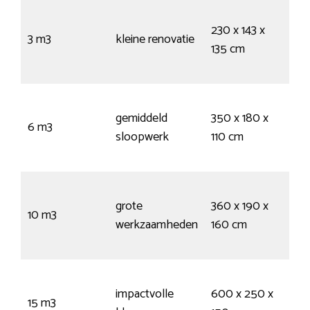
30
230 x 143 x
kru
3 m3
kleine renovatie
135 cm
55
vui
55
gemiddeld
350 x 180 x
kru
6 m3
sloopwerk
110 cm
95
vui
95
grote
360 x 190 x
kru
10 m3
werkzaamheden
160 cm
155
vui
145
impactvolle
600 x 250 x
kru
15 m3