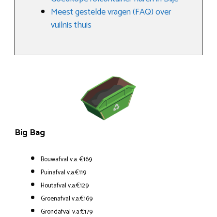
Meest gestelde vragen (FAQ) over
vuilnis thuis
Big Bag
Bouwafval v.a. €169
Puinafval v.a.€119
Houtafval v.a.€129
Groenafval v.a.€169
Grondafval v.a.€179