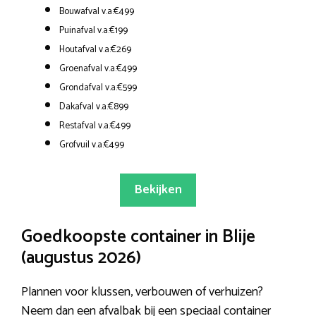
Bouwafval v.a.€499
Puinafval v.a.€199
Houtafval v.a.€269
Groenafval v.a.€499
Grondafval v.a.€599
Dakafval v.a.€899
Restafval v.a.€499
Grofvuil v.a.€499
Bekijken
Goedkoopste container in Blije
(augustus 2026)
Plannen voor klussen, verbouwen of verhuizen?
Neem dan een afvalbak bij een speciaal container