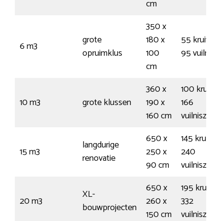
cm
350 x
grote
180 x
55 kruiwag
6 m3
opruimklus
100
95 vuilnis
cm
360 x
100 kruiwa
10 m3
grote klussen
190 x
166
160 cm
vuilniszak
650 x
145 kruiwa
langdurige
15 m3
250 x
240
renovatie
90 cm
vuilniszak
650 x
195 kruiwa
XL-
20 m3
260 x
332
bouwprojecten
150 cm
vuilniszak