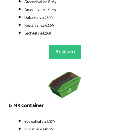
Groenafval v.a.€269
Grondafval v.a.€359
Dakafval v.a.€599
Restafval v.a.€269
Grofvuil v.a.€269
Bekijken
6 M3 container
Bouwafval v.a.€379
Puinafval v.a.€169