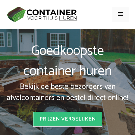
Spring
naar
Men
inhoud
Goedkoopste
container huren
Bekijk de beste bezorgers van
afvalcontainers en bestel direct online!
PRIJZEN VERGELIJKEN