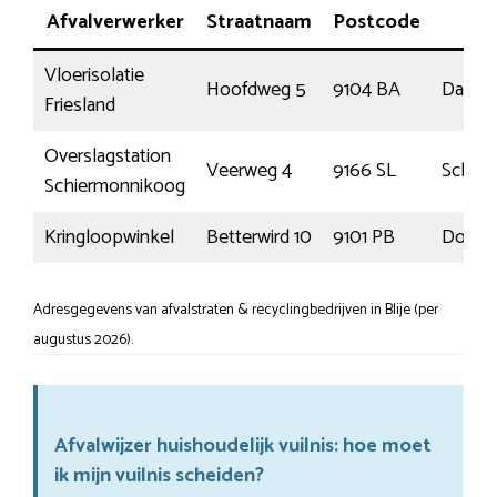
Afvalverwerker
Straatnaam
Postcode
P
Vloerisolatie
Hoofdweg 5
9104 BA
Damw
Friesland
Overslagstation
Veerweg 4
9166 SL
Schie
Schiermonnikoog
Kringloopwinkel
Betterwird 10
9101 PB
Dokk
Adresgegevens van afvalstraten & recyclingbedrijven in Blije (per
augustus 2026).
Afvalwijzer huishoudelijk vuilnis: hoe moet
ik mijn vuilnis scheiden?