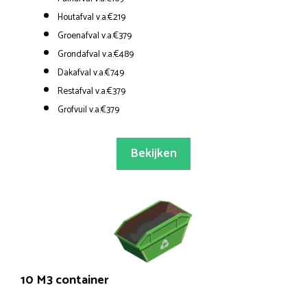
Houtafval v.a.€219
Groenafval v.a.€379
Grondafval v.a.€489
Dakafval v.a.€749
Restafval v.a.€379
Grofvuil v.a.€379
Bekijken
10 M3 container