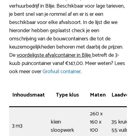
verhuurbedrijf in Blije. Beschikbaar voor lage tarieven,
je bent snel van je rommel af en er is er een
beschikbaar voor elke afvalsoort. In de lijst die we
hieronder hebben geplaatst check je een
omschrijving van de bouwcontainers die tot de
keuzemogelijkheden behoren met daarbij de prijzen.
De
voordeligste afvalcontainer in Blije
betreft de 3-
kuub puincontainer vanaf €147,00. Meer weten? Lees
ook meer over
Grofvuil container
.
Inhoudsmaat
Type klus
Maten
Laadver
260 x
klein
160 x
35 kruiwag
3 m3
sloopwerk
100
55 vuilnis