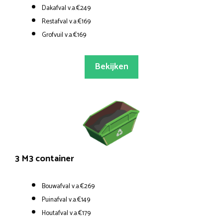
Dakafval v.a.€249
Restafval v.a.€169
Grofvuil v.a.€169
Bekijken
3 M3 container
Bouwafval v.a.€269
Puinafval v.a.€149
Houtafval v.a.€179