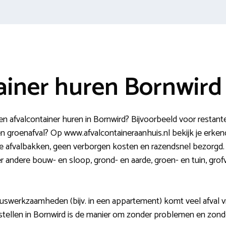
ainer huren Bornwird
en afvalcontainer huren in Bornwird? Bijvoorbeeld voor rest
 en groenafval? Op www.afvalcontaineraanhuis.nl bekijk je erke
re afvalbakken, geen verborgen kosten en razendsnel bezorgd. 
r andere bouw- en sloop, grond- en aarde, groen- en tuin, grofv
kluswerkzaamheden (bijv. in een appartement) komt veel afval vri
stellen in Bornwird is de manier om zonder problemen en zonde