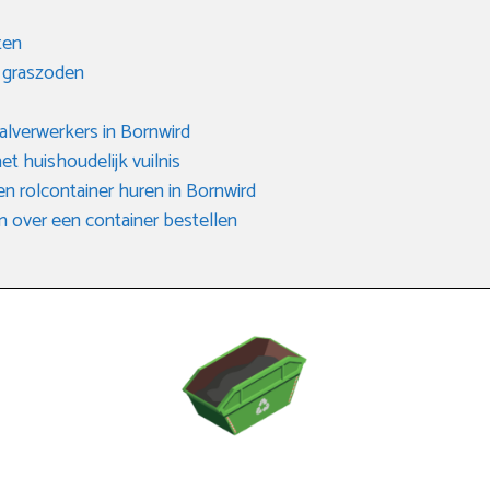
ten
n graszoden
valverwerkers in Bornwird
het huishoudelijk vuilnis
en rolcontainer huren in Bornwird
n over een container bestellen