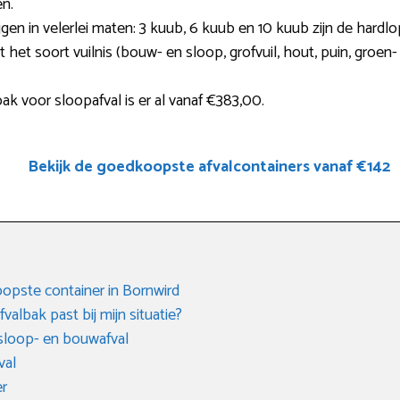
en.
jgen in velerlei maten: 3 kuub, 6 kuub en 10 kuub zijn de hardlo
t het soort vuilnis (bouw- en sloop, grofvuil, hout, puin, groen
k voor sloopafval is er al vanaf €383,00.
Bekijk de goedkoopste afvalcontainers vanaf €142
oopste container in Bornwird
albak past bij mijn situatie?
sloop- en bouwafval
val
er