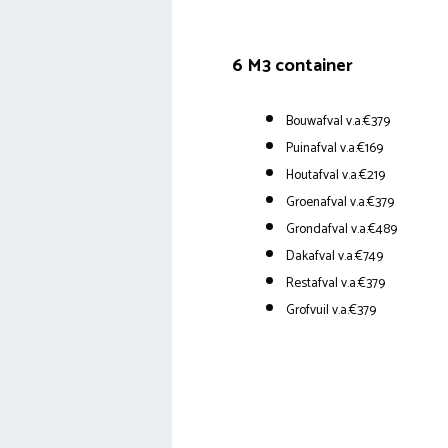
6 M3 container
Bouwafval v.a.€379
Puinafval v.a.€169
Houtafval v.a.€219
Groenafval v.a.€379
Grondafval v.a.€489
Dakafval v.a.€749
Restafval v.a.€379
Grofvuil v.a.€379