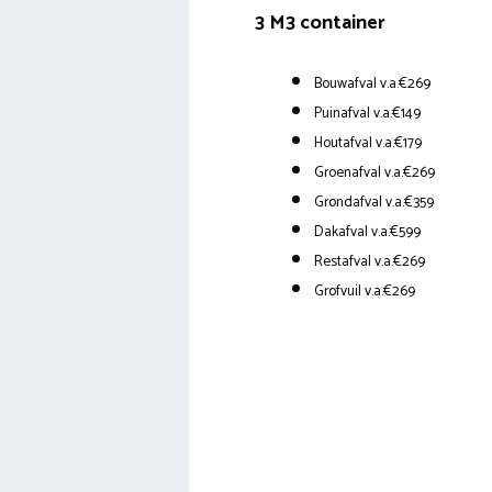
3 M3 container
Bouwafval v.a.€269
Puinafval v.a.€149
Houtafval v.a.€179
Groenafval v.a.€269
Grondafval v.a.€359
Dakafval v.a.€599
Restafval v.a.€269
Grofvuil v.a.€269