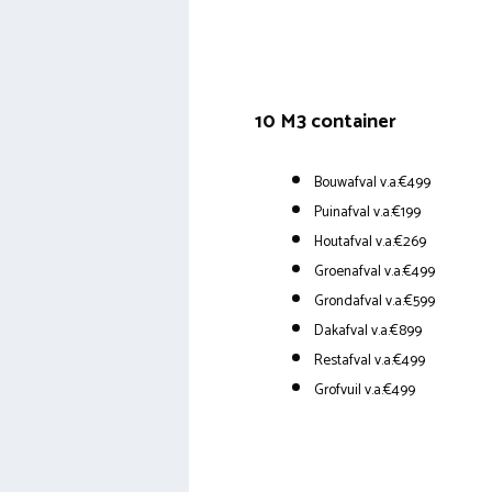
10 M3 container
Bouwafval v.a.€499
Puinafval v.a.€199
Houtafval v.a.€269
Groenafval v.a.€499
Grondafval v.a.€599
Dakafval v.a.€899
Restafval v.a.€499
Grofvuil v.a.€499