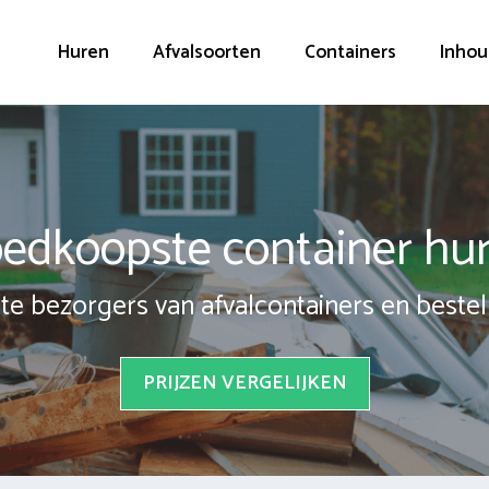
Huren
Afvalsoorten
Containers
Inhou
edkoopste container hu
te bezorgers van afvalcontainers en bestel 
PRIJZEN VERGELIJKEN