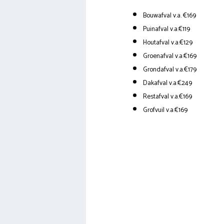
Bouwafval v.a. €169
Puinafval v.a.€119
Houtafval v.a.€129
Groenafval v.a.€169
Grondafval v.a.€179
Dakafval v.a.€249
Restafval v.a.€169
Grofvuil v.a.€169