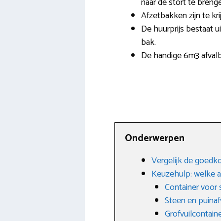
naar de stort te breng
Afzetbakken zijn te kri
De huurprijs bestaat ui
bak.
De handige 6m3 afvalba
Onderwerpen
Vergelijk de goedk
Keuzehulp: welke afv
Container voor 
Steen en puinaf
Grofvuilcontain