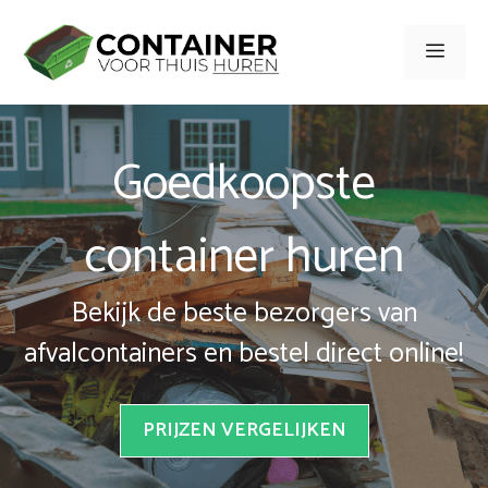
Spring
naar
Men
inhoud
Goedkoopste
container huren
Bekijk de beste bezorgers van
afvalcontainers en bestel direct online!
PRIJZEN VERGELIJKEN