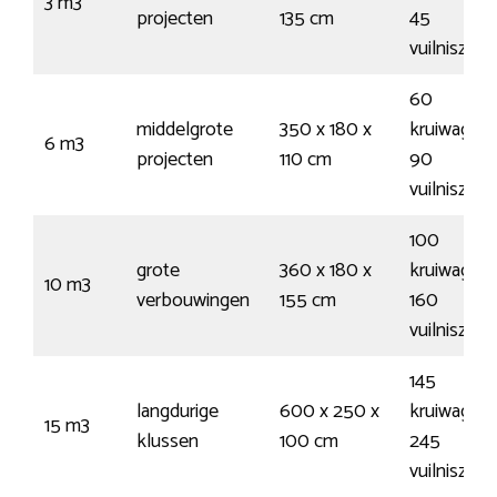
3 m3
projecten
135 cm
45
vuilniszak
60
middelgrote
350 x 180 x
kruiwagens
6 m3
projecten
110 cm
90
vuilniszak
100
grote
360 x 180 x
kruiwagens
10 m3
verbouwingen
155 cm
160
vuilniszak
145
langdurige
600 x 250 x
kruiwagens
15 m3
klussen
100 cm
245
vuilniszak