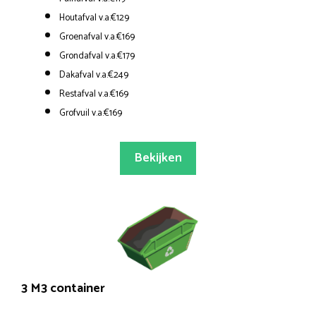
Houtafval v.a.€129
Groenafval v.a.€169
Grondafval v.a.€179
Dakafval v.a.€249
Restafval v.a.€169
Grofvuil v.a.€169
Bekijken
3 M3 container