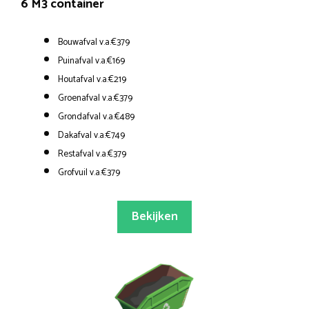
6 M3 container
Bouwafval v.a.€379
Puinafval v.a.€169
Houtafval v.a.€219
Groenafval v.a.€379
Grondafval v.a.€489
Dakafval v.a.€749
Restafval v.a.€379
Grofvuil v.a.€379
Bekijken