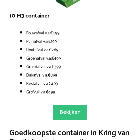
10 M3 container
Bouwafval v.a.€499
Puinafval v.a.€199
Houtafval v.a.€269
Groenafval v.a.€499
Grondafval v.a.€599
Dakafval v.a.€899
Restafval v.a.€499
Grofvuil v.a.€499
Bekijken
Goedkoopste container in Kring van