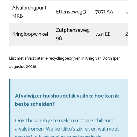
Afvalbrengpunt
Ettenseweg 3
7071 AA
Ulft
MRB
Zutphenseweg
Kringloopwinkel
7211 EE
Zutp
98
Lijst met afvalstraten + recyclingbedrijven in Kring van Dorth (per
augustus 2026).
Afvalwijzer huishoudelijk vuilnis: hoe kan ik
beste scheiden?
Ook thuis heb je te maken met verschillende
afvalstromen. Welke kliko’s zijn er, en wat moet