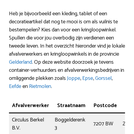
Heb je bijvoorbeeld een kleding, tablet of een
decoratieartikel dat nog te mooi is om als vuilnis te
bestempelen? Kies dan voor een kringloopwinkel.
Spullen die voor jou overbodig zijn verdienen een
tweede leven. In het overzicht hieronder vind je lokale
afvalverwerkers en kringloopwinkels in de provincie
Gelderland
. Op deze website doorzoek je tevens
container-verhuurders en afvalverwerkingsbedrijven in
omliggende plekken zoals
Joppe
,
Epse
,
Gorssel
,
Eefde
en
Rietmolen
.
Afvalverwerker
Straatnaam
Postcode
Pla
Circulus Berkel
Boggelderenk
7207 BW
Zutp
B.V.
3