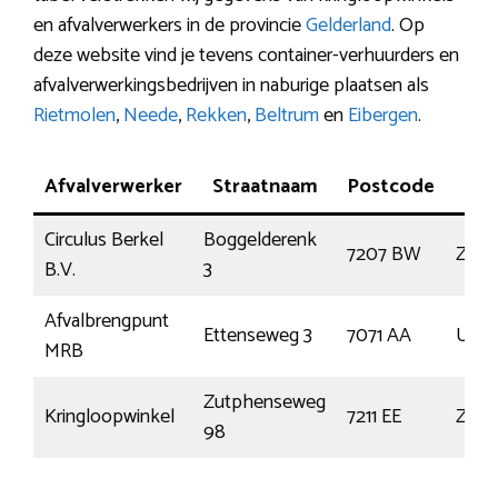
en afvalverwerkers in de provincie
Gelderland
. Op
deze website vind je tevens container-verhuurders en
afvalverwerkingsbedrijven in naburige plaatsen als
Rietmolen
,
Neede
,
Rekken
,
Beltrum
en
Eibergen
.
Afvalverwerker
Straatnaam
Postcode
Pla
Circulus Berkel
Boggelderenk
7207 BW
Zutp
B.V.
3
Afvalbrengpunt
Ettenseweg 3
7071 AA
Ulft
MRB
Zutphenseweg
Kringloopwinkel
7211 EE
Zutp
98