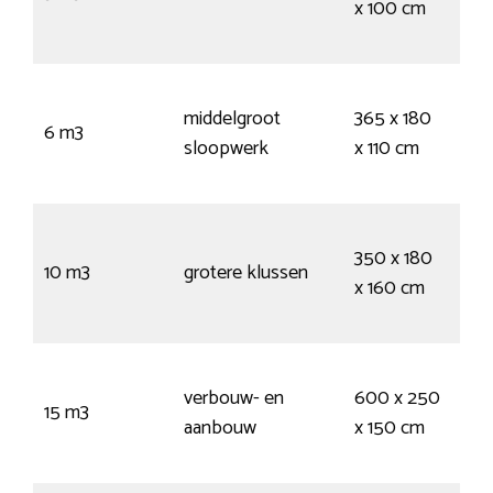
x 100 cm
50
vui
55
middelgroot
365 x 180
kru
6 m3
sloopwerk
x 110 cm
10
vui
95
350 x 180
kru
10 m3
grotere klussen
x 160 cm
155
vui
150
verbouw- en
600 x 250
kru
15 m3
aanbouw
x 150 cm
24
vui