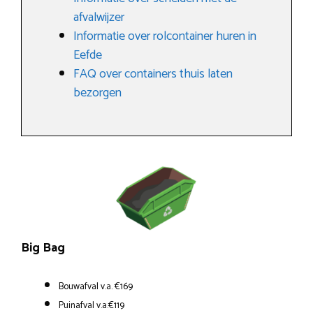
afvalwijzer
Informatie over rolcontainer huren in
Eefde
FAQ over containers thuis laten
bezorgen
Big Bag
Bouwafval v.a. €169
Puinafval v.a.€119