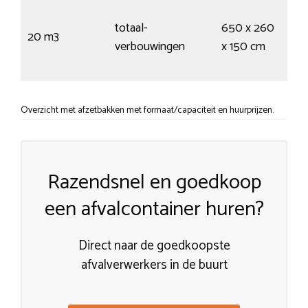
195
totaal-
650 x 260
kru
20 m3
verbouwingen
x 150 cm
34
vui
Overzicht met afzetbakken met formaat/capaciteit en huurprijzen.
Razendsnel en goedkoop
een afvalcontainer huren?
Direct naar de goedkoopste
afvalverwerkers in de buurt