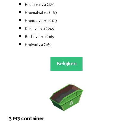
Houtafval v.a.€129
Groenafval v.a.€169
Grondafval v.a.€179
Dakafval v.a.€249
Restafval v.a.€169
Grofvuil v.a.€169
Bekijken
3 M3 container