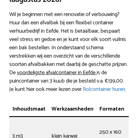
Wil je beginnen met een renovatie of verbouwing?
Huur dan een afvalbak bij een flexibel container
verhuurbedrijf in Eefde. Het is betaalbaar, bespaart
veel stress en gedoe en je kunt voor elk soort vuilnis
een bak bestellen. In onderstaand schema
verstrekken wij een overzicht van de verschillende
soorten afvalbakken met daarbij de geschatte prijzen.
De
voordeligste afvalcontainer in Eefde
is de
puincontainer van 3 kuub die je besteld v.a. €139,00.
Je kunt hier ook meer lezen over
Rolcontainer huren
.
Inhoudsmaat
Werkzaamheden
Formaten
V
35
250 x 160
kru
3 m3
klein karwei