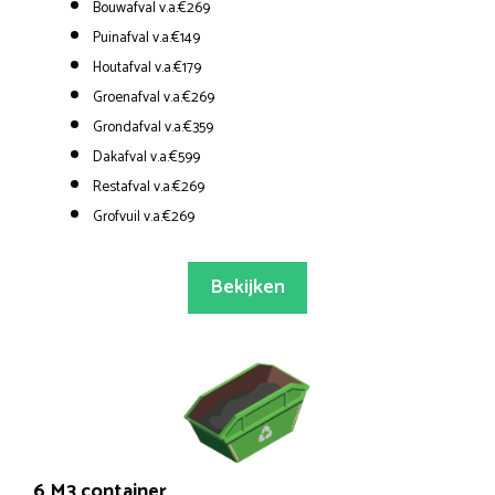
Bouwafval v.a.€269
Puinafval v.a.€149
Houtafval v.a.€179
Groenafval v.a.€269
Grondafval v.a.€359
Dakafval v.a.€599
Restafval v.a.€269
Grofvuil v.a.€269
Bekijken
6 M3 container