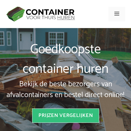
Spring
naar
Men
inhoud
Goedkoopste
container huren
Bekijk de beste bezorgers van
afvalcontainers en bestel direct online!
PRIJZEN VERGELIJKEN