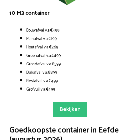
10 M3 container
Bouwafval v.a.€499
Puinafval v.a.€199
Houtafval v.a.€269
Groenafval v.a.€499
Grondafval v.a.€599
Dakafval v.a.€899
Restafval v.a.€499
Grofvuil v.a.€499
Bekijken
Goedkoopste container in Eefde
(augustus 2026)