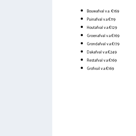
Bouwafval v.a. €169
Puinafval v.a.€119
Houtafval v.a.€129
Groenafval v.a.€169
Grondafval v.a.€179
Dakafval v.a.€249
Restafval v.a.€169
Grofvuil v.a.€169