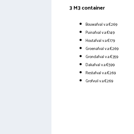
3 M3 container
Bouwafval v.a.€269
Puinafval v.a.€149
Houtafval v.a.€179
Groenafval v.a.€269
Grondafval v.a.€359
Dakafval v.a.€599
Restafval v.a.€269
Grofvuil v.a.€269