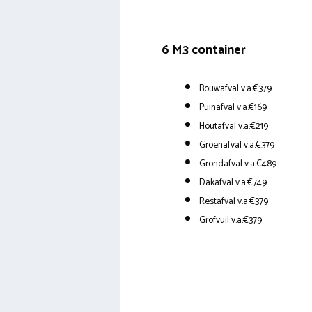
6 M3 container
Bouwafval v.a.€379
Puinafval v.a.€169
Houtafval v.a.€219
Groenafval v.a.€379
Grondafval v.a.€489
Dakafval v.a.€749
Restafval v.a.€379
Grofvuil v.a.€379