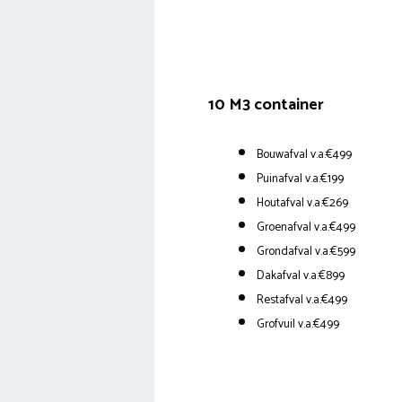
10 M3 container
Bouwafval v.a.€499
Puinafval v.a.€199
Houtafval v.a.€269
Groenafval v.a.€499
Grondafval v.a.€599
Dakafval v.a.€899
Restafval v.a.€499
Grofvuil v.a.€499