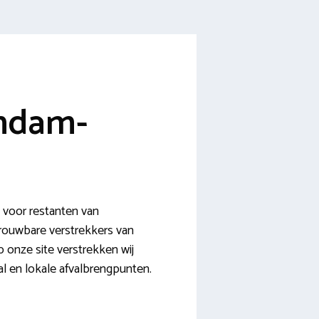
endam-
 voor restanten van
rouwbare verstrekkers van
p onze site verstrekken wij
val en lokale afvalbrengpunten.