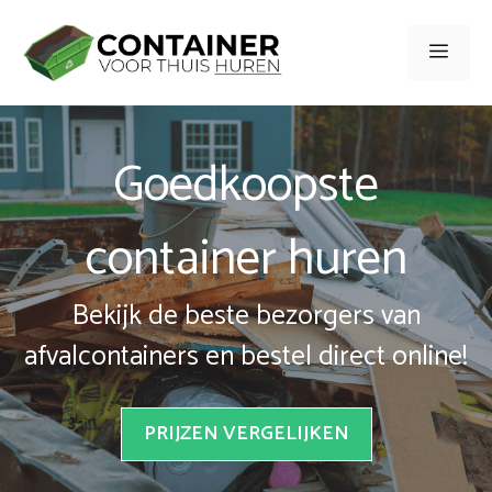
Spring
naar
Men
inhoud
Goedkoopste
container huren
Bekijk de beste bezorgers van
afvalcontainers en bestel direct online!
PRIJZEN VERGELIJKEN