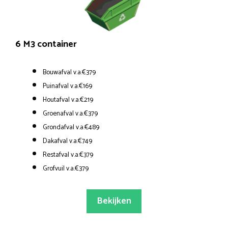
6 M3 container
Bouwafval v.a.€379
Puinafval v.a.€169
Houtafval v.a.€219
Groenafval v.a.€379
Grondafval v.a.€489
Dakafval v.a.€749
Restafval v.a.€379
Grofvuil v.a.€379
Bekijken