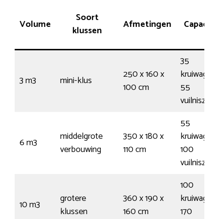
Soort
Volume
Afmetingen
Capacite
klussen
35
250 x 160 x
kruiwagens
3 m3
mini-klus
100 cm
55
vuilniszak
55
middelgrote
350 x 180 x
kruiwagens
6 m3
verbouwing
110 cm
100
vuilniszak
100
grotere
360 x 190 x
kruiwagens
10 m3
klussen
160 cm
170