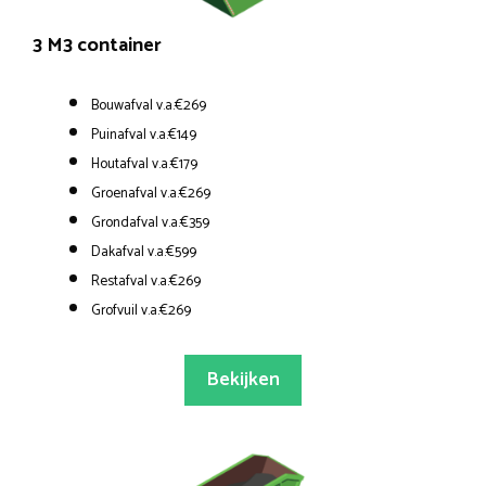
3 M3 container
Bouwafval v.a.€269
Puinafval v.a.€149
Houtafval v.a.€179
Groenafval v.a.€269
Grondafval v.a.€359
Dakafval v.a.€599
Restafval v.a.€269
Grofvuil v.a.€269
Bekijken