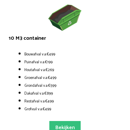
10 M3 container
Bouwafval v.a.€499
Puinafval v.a.€199
Houtafval v.a.€269
Groenafval v.a.€499
Grondafval v.a.€599
Dakafval v.a.€899
Restafval v.a.€499
Grofvuil v.a.€499
Bekijken