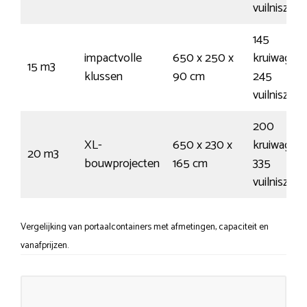
vuilniszak
145
impactvolle
650 x 250 x
kruiwagens
15 m3
klussen
90 cm
245
vuilniszak
200
XL-
650 x 230 x
kruiwagens
20 m3
bouwprojecten
165 cm
335
vuilniszak
Vergelijking van portaalcontainers met afmetingen, capaciteit en
vanafprijzen.