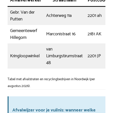
Afvalverwerker
Straatnaam
Postcode
Gebr. Van der
Achterweg 11a
2201 ah
Putten
Gemeentewerf
Marconistraat 16
2181 AK
Hillegom
van
Kringloopwinkel
Limburgstirumstraat
2201 JP
48
Tabel met afvalstraten en recyclingbedrijven in Noordwijk (per
augustus 2026).
Afvalwijzer voor je vuilnis: wanneer welke