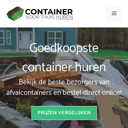
Spring
naar
Men
inhoud
Goedkoopste
container huren
Bekijk de beste bezorgers van
afvalcontainers en bestel direct online!
PRIJZEN VERGELIJKEN