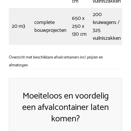
cm
vuilniszakken
200
650 x
complete
kruiwagens /
20 m3
250 x
€
bouwprojecten
325
130 cm
vuilniszakken
Overzicht met beschikbare afvalcontainers incl. prijzen en
afmetingen.
Moeiteloos en voordelig
een afvalcontainer laten
komen?