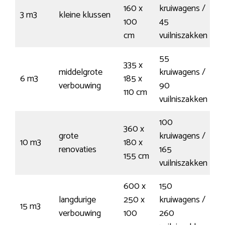
160 x
kruiwagens /
3 m3
kleine klussen
€
100
45
cm
vuilniszakken
55
335 x
middelgrote
kruiwagens /
6 m3
185 x
€
verbouwing
90
110 cm
vuilniszakken
100
360 x
grote
kruiwagens /
10 m3
180 x
€
renovaties
165
155 cm
vuilniszakken
600 x
150
langdurige
250 x
kruiwagens /
15 m3
€
verbouwing
100
260