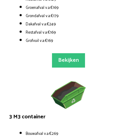
Groenafval v.a.€169
Grondafval v.a.€179
Dakafval v.a.€249
Restafval v.a.€169
Grofvuil v.a.€169
Bekijken
3 M3 container
Bouwafval v.a.€269