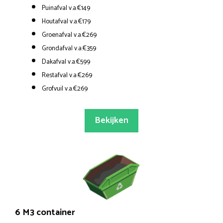
Puinafval v.a.€149
Houtafval v.a.€179
Groenafval v.a.€269
Grondafval v.a.€359
Dakafval v.a.€599
Restafval v.a.€269
Grofvuil v.a.€269
Bekijken
6 M3 container