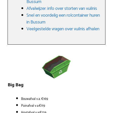
Bussum
Afvalwijzer: info over storten van vuilnis
Snel en voordelig een rolcontainer huren
in Bussum
Veelgestelde vragen over vuilnis afhalen
Big Bag
Bouwafval v.a. €169
Puinafval v.a.€119
Houtafval v.a.€129