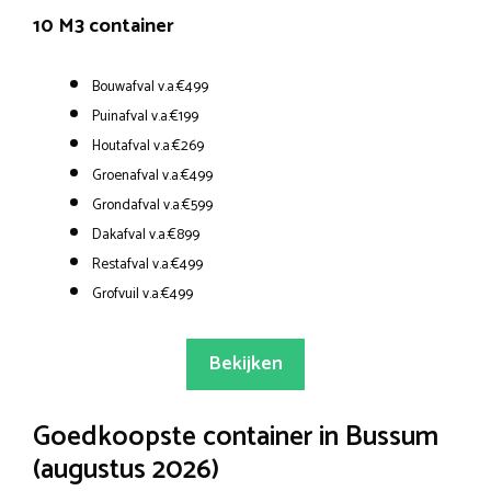
10 M3 container
Bouwafval v.a.€499
Puinafval v.a.€199
Houtafval v.a.€269
Groenafval v.a.€499
Grondafval v.a.€599
Dakafval v.a.€899
Restafval v.a.€499
Grofvuil v.a.€499
Bekijken
Goedkoopste container in Bussum
(augustus 2026)