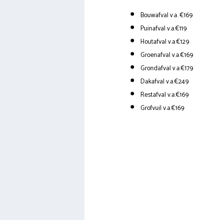
Bouwafval v.a. €169
Puinafval v.a.€119
Houtafval v.a.€129
Groenafval v.a.€169
Grondafval v.a.€179
Dakafval v.a.€249
Restafval v.a.€169
Grofvuil v.a.€169