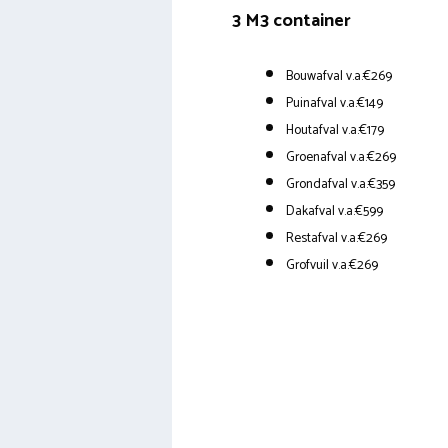
3 M3 container
Bouwafval v.a.€269
Puinafval v.a.€149
Houtafval v.a.€179
Groenafval v.a.€269
Grondafval v.a.€359
Dakafval v.a.€599
Restafval v.a.€269
Grofvuil v.a.€269