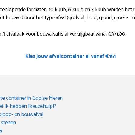
 uiteenlopende formaten: 10 kuub, 6 kuub en 3 kuub worden het
rdt bepaald door het type afval (grofvuil, hout, grond, groen- e
 afvalbak voor bouwafval is al verkrijgbaar vanaf €371,00.
Kies jouw afvalcontainer al vanaf €151
e container in Gooise Meren
t ik hebben [keuzehulp]?
sloop- en bouwafval
 stenen
er