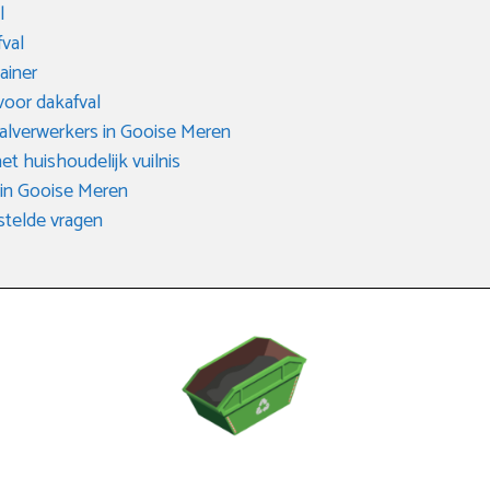
l
fval
ainer
voor dakafval
valverwerkers in Gooise Meren
het huishoudelijk vuilnis
 in Gooise Meren
telde vragen