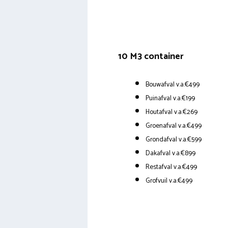
10 M3 container
Bouwafval v.a.€499
Puinafval v.a.€199
Houtafval v.a.€269
Groenafval v.a.€499
Grondafval v.a.€599
Dakafval v.a.€899
Restafval v.a.€499
Grofvuil v.a.€499