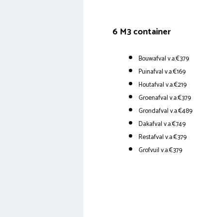
6 M3 container
Bouwafval v.a.€379
Puinafval v.a.€169
Houtafval v.a.€219
Groenafval v.a.€379
Grondafval v.a.€489
Dakafval v.a.€749
Restafval v.a.€379
Grofvuil v.a.€379