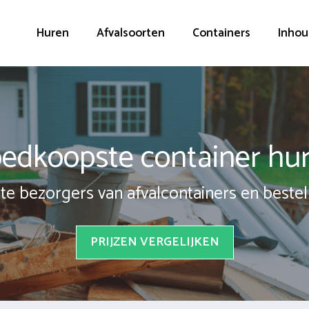
Huren
Afvalsoorten
Containers
Inhou
edkoopste container hu
te bezorgers van afvalcontainers en bestel 
PRIJZEN VERGELIJKEN