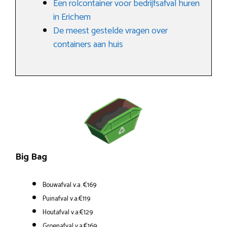
Een rolcontainer voor bedrijfsafval huren
in Erichem
De meest gestelde vragen over
containers aan huis
Big Bag
Bouwafval v.a. €169
Puinafval v.a.€119
Houtafval v.a.€129
Groenafval v.a.€169