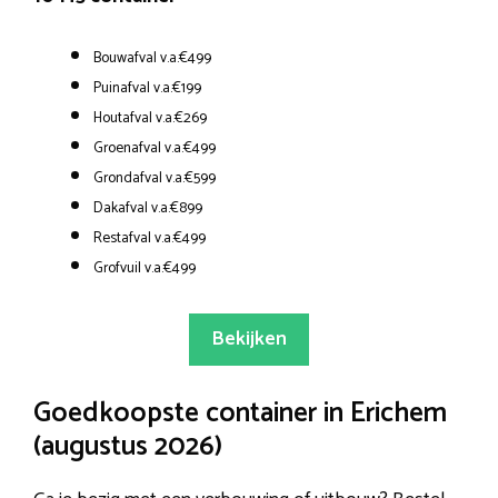
Bouwafval v.a.€499
Puinafval v.a.€199
Houtafval v.a.€269
Groenafval v.a.€499
Grondafval v.a.€599
Dakafval v.a.€899
Restafval v.a.€499
Grofvuil v.a.€499
Bekijken
Goedkoopste container in Erichem
(augustus 2026)