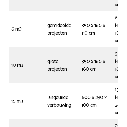
vuiln
60
gemiddelde
350 x 180 x
kruiw
6 m3
projecten
110 cm
100
vuiln
95
grote
350 x 180 x
kruiw
10 m3
projecten
160 cm
160
vuiln
150
langdurige
600 x 230 x
kruiw
15 m3
verbouwing
100 cm
245
vuiln
200