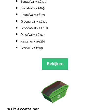
Bouwafval v.a.€379
Puinafval v.a.€169
Houtafval v.a.€219
Groenafval v.a.€379
Grondafval v.a.€489
Dakafval v.a.€749
Restafval v.a.€379
Grofvuil v.a.€379
Bekijken
10 M3 container