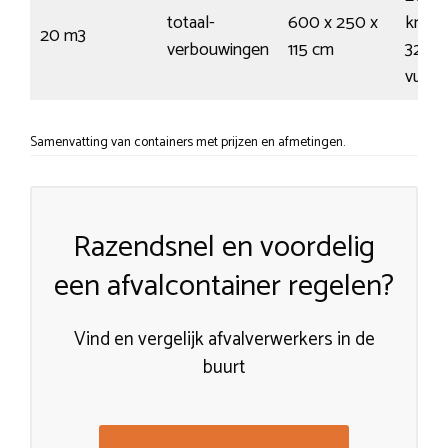
totaal-
600 x 250 x
kruiw
20 m3
verbouwingen
115 cm
325
vuiln
Samenvatting van containers met prijzen en afmetingen.
Razendsnel en voordelig
een afvalcontainer regelen?
Vind en vergelijk afvalverwerkers in de
buurt