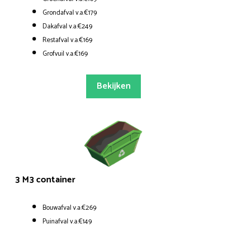
Grondafval v.a.€179
Dakafval v.a.€249
Restafval v.a.€169
Grofvuil v.a.€169
Bekijken
3 M3 container
Bouwafval v.a.€269
Puinafval v.a.€149