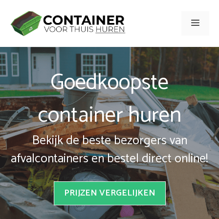
Spring
naar
Men
inhoud
Goedkoopste
container huren
Bekijk de beste bezorgers van
afvalcontainers en bestel direct online!
PRIJZEN VERGELIJKEN