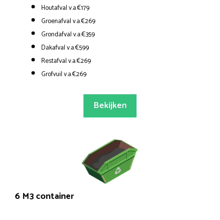
Houtafval v.a.€179
Groenafval v.a.€269
Grondafval v.a.€359
Dakafval v.a.€599
Restafval v.a.€269
Grofvuil v.a.€269
Bekijken
6 M3 container