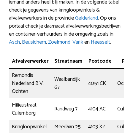
iemand anders heel blij maken. In de volgende tabel
check je gegevens van kringloopwinkels &
afvalverwerkers in de provincie
Gelderland
. Op ons
portaal check je daarnaast afvalverwerkingsbedrijven
en container-verhuurders in de omgeving zoals in
Asch
,
Beusichem
,
Zoelmond
,
Varik
en
Heesselt
.
Afvalverwerker
Straatnaam
Postcode
Plaa
Remondis
Waalbandijk
Nederland B.V.
4051 CK
Ochte
67
Ochten
Milieustraat
Randweg 7
4104 AC
Culem
Culemborg
Kringloopwinkel
Meerlaan 25
4103 XZ
Culem