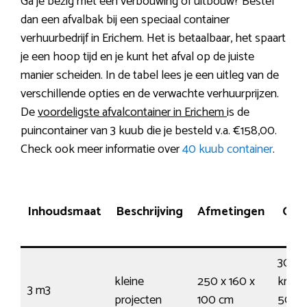
Ga je bezig met een verbouwing of uitbouw? Bestel
dan een afvalbak bij een speciaal container
verhuurbedrijf in Erichem. Het is betaalbaar, het spaart
je een hoop tijd en je kunt het afval op de juiste
manier scheiden. In de tabel lees je een uitleg van de
verschillende opties en de verwachte verhuurprijzen.
De
voordeligste afvalcontainer in Erichem
is de
puincontainer van 3 kuub die je besteld v.a. €158,00.
Check ook meer informatie over
40 kuub container
.
Inhoudsmaat
Beschrijving
Afmetingen
Capa
30
kleine
250 x 160 x
kruiw
3 m3
projecten
100 cm
50