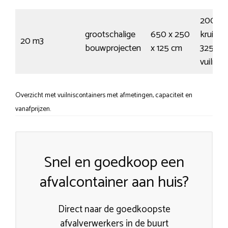
200
grootschalige
650 x 250
kruiwag
20 m3
bouwprojecten
x 125 cm
325
vuilnis
Overzicht met vuilniscontainers met afmetingen, capaciteit en
vanafprijzen.
Snel en goedkoop een
afvalcontainer aan huis?
Direct naar de goedkoopste
afvalverwerkers in de buurt