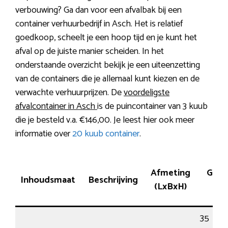
verbouwing? Ga dan voor een afvalbak bij een
container verhuurbedrijf in Asch. Het is relatief
goedkoop, scheelt je een hoop tijd en je kunt het
afval op de juiste manier scheiden. In het
onderstaande overzicht bekijk je een uiteenzetting
van de containers die je allemaal kunt kiezen en de
verwachte verhuurprijzen. De
voordeligste
afvalcontainer in Asch
is de puincontainer van 3 kuub
die je besteld v.a. €146,00. Je leest hier ook meer
informatie over
20 kuub container
.
Afmeting
Gesc
Inhoudsmaat
Beschrijving
(LxBxH)
vo
35