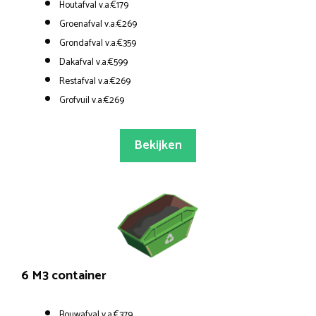
Houtafval v.a.€179
Groenafval v.a.€269
Grondafval v.a.€359
Dakafval v.a.€599
Restafval v.a.€269
Grofvuil v.a.€269
Bekijken
6 M3 container
Bouwafval v.a.€379