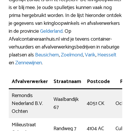
is er blij mee. Je oude spulletjes kunnen vaak nog
prima hergebruikt worden. In de lijst hieronder ontdek
je gegevens van kringloopwinkels +n afvalverwerkers
in de provincie
Gelderland
. Op
Afvalcontaineraanhuis.nl vind je tevens container-
verhuurders en afvalverwerkingsbedrijven in naburige
plaatsen als
Beusichem
,
Zoelmond
,
Varik
,
Heesselt
en
Zennewijnen
.
Afvalverwerker
Straatnaam
Postcode
Plaa
Remondis
Waalbandijk
Nederland B.V.
4051 CK
Ochte
67
Ochten
Milieustraat
Randweg 7
4104 AC
Culem