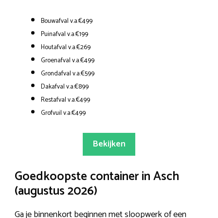
Bouwafval v.a.€499
Puinafval v.a.€199
Houtafval v.a.€269
Groenafval v.a.€499
Grondafval v.a.€599
Dakafval v.a.€899
Restafval v.a.€499
Grofvuil v.a.€499
Bekijken
Goedkoopste container in Asch
(augustus 2026)
Ga je binnenkort beginnen met sloopwerk of een