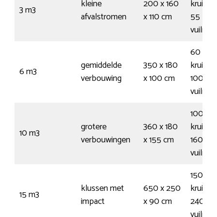
kleine
200 x 160
kruiwag
3 m3
afvalstromen
x 110 cm
55
vuilnis
60
gemiddelde
350 x 180
kruiwag
6 m3
verbouwing
x 100 cm
100
vuilnis
100
grotere
360 x 180
kruiwag
10 m3
verbouwingen
x 155 cm
160
vuilnis
150
klussen met
650 x 250
kruiwag
15 m3
impact
x 90 cm
240
vuilnis