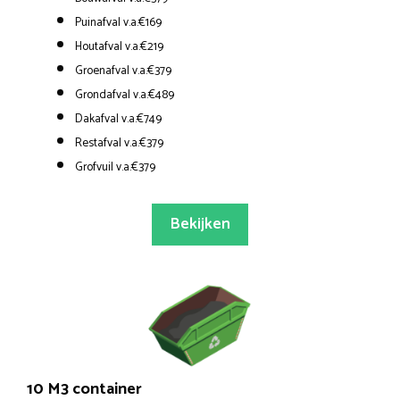
Puinafval v.a.€169
Houtafval v.a.€219
Groenafval v.a.€379
Grondafval v.a.€489
Dakafval v.a.€749
Restafval v.a.€379
Grofvuil v.a.€379
Bekijken
10 M3 container