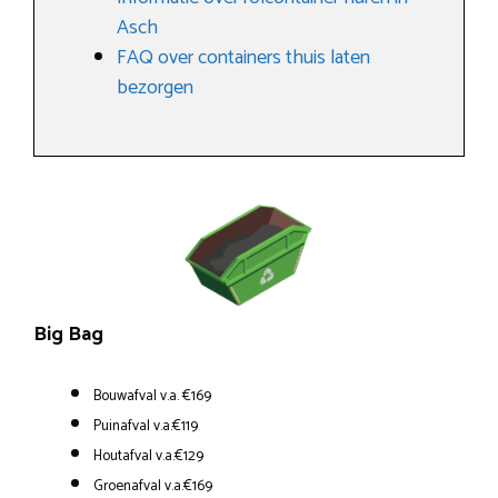
Asch
FAQ over containers thuis laten
bezorgen
Big Bag
Bouwafval v.a. €169
Puinafval v.a.€119
Houtafval v.a.€129
Groenafval v.a.€169