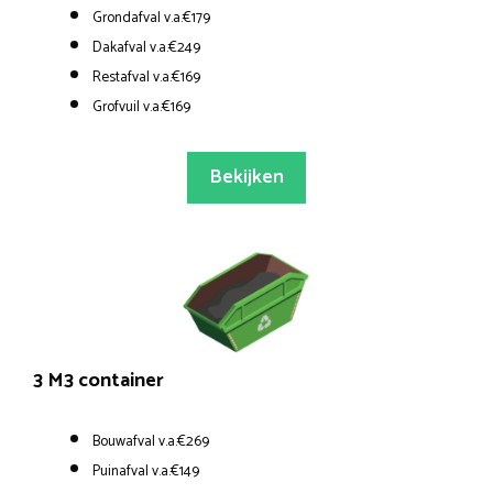
Grondafval v.a.€179
Dakafval v.a.€249
Restafval v.a.€169
Grofvuil v.a.€169
Bekijken
3 M3 container
Bouwafval v.a.€269
Puinafval v.a.€149