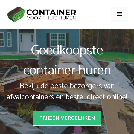
Spring
naar
Men
inhoud
Goedkoopste
container huren
Bekijk de beste bezorgers van
afvalcontainers en bestel direct online!
PRIJZEN VERGELIJKEN