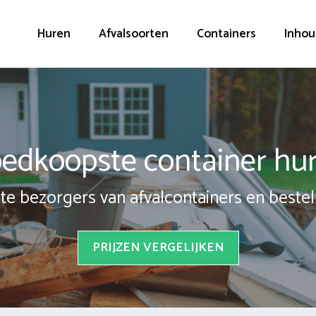
Huren
Afvalsoorten
Containers
Inhou
edkoopste container hu
te bezorgers van afvalcontainers en bestel 
PRIJZEN VERGELIJKEN