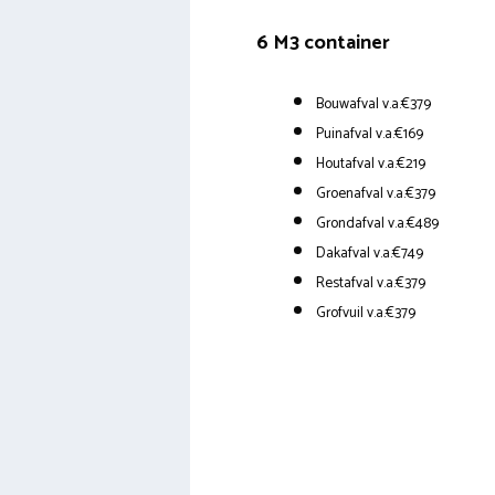
6 M3 container
Bouwafval v.a.€379
Puinafval v.a.€169
Houtafval v.a.€219
Groenafval v.a.€379
Grondafval v.a.€489
Dakafval v.a.€749
Restafval v.a.€379
Grofvuil v.a.€379