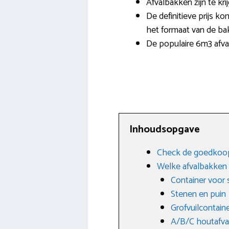
Afvalbakken zijn te kr
De definitieve prijs ko
het formaat van de ba
De populaire 6m3 afva
Inhoudsopgave
Check de goedkoops
Welke afvalbakken z
Container voor 
Stenen en puin
Grofvuilcontain
A/B/C houtafva