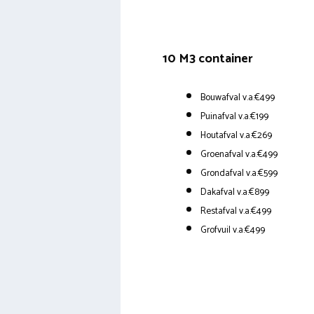
10 M3 container
Bouwafval v.a.€499
Puinafval v.a.€199
Houtafval v.a.€269
Groenafval v.a.€499
Grondafval v.a.€599
Dakafval v.a.€899
Restafval v.a.€499
Grofvuil v.a.€499