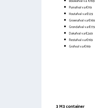
Bouwafval v.a. €169
Puinafval v.a.€119
Houtafval v.a.€129
Groenafval v.a.€169
Grondafval v.a.€179
Dakafval v.a.€249
Restafval v.a.€169
Grofvuil v.a.€169
3 M3 container