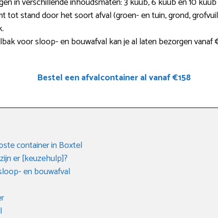
ijgen in verschillende inhoudsmaten: 3 kuub, 6 kuub en 10 kuub
mt tot stand door het soort afval (groen- en tuin, grond, grofvu
k.
lbak voor sloop- en bouwafval kan je al laten bezorgen vanaf 
Bestel een afvalcontainer al vanaf €158
te container in Boxtel
ijn er [keuzehulp]?
sloop- en bouwafval
er
l