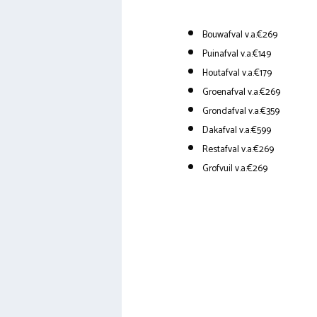
Bouwafval v.a.€269
Puinafval v.a.€149
Houtafval v.a.€179
Groenafval v.a.€269
Grondafval v.a.€359
Dakafval v.a.€599
Restafval v.a.€269
Grofvuil v.a.€269