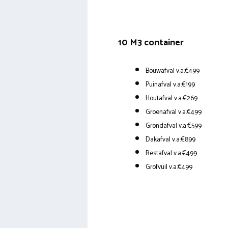
10 M3 container
Bouwafval v.a.€499
Puinafval v.a.€199
Houtafval v.a.€269
Groenafval v.a.€499
Grondafval v.a.€599
Dakafval v.a.€899
Restafval v.a.€499
Grofvuil v.a.€499