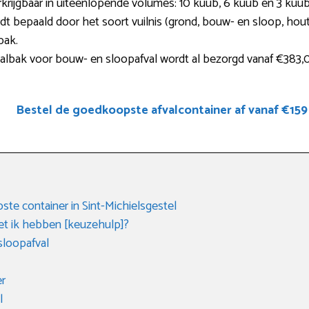
verkrijgbaar in uiteenlopende volumes: 10 kuub, 6 kuub en 3 k
rdt bepaald door het soort vuilnis (grond, bouw- en sloop, hout,
bak.
albak voor bouw- en sloopafval wordt al bezorgd vanaf €383,
Bestel de goedkoopste afvalcontainer af vanaf €159
te container in Sint-Michielsgestel
t ik hebben [keuzehulp]?
sloopafval
er
l