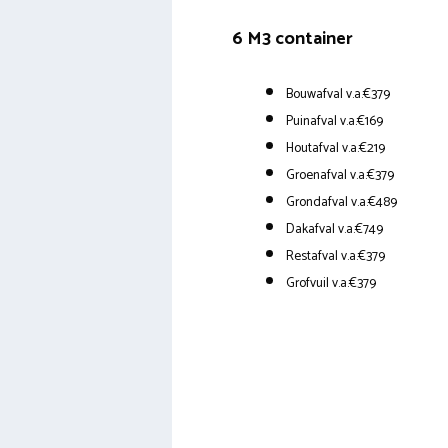
6 M3 container
Bouwafval v.a.€379
Puinafval v.a.€169
Houtafval v.a.€219
Groenafval v.a.€379
Grondafval v.a.€489
Dakafval v.a.€749
Restafval v.a.€379
Grofvuil v.a.€379