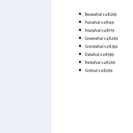
Bouwafval v.a.€269
Puinafval v.a.€149
Houtafval v.a.€179
Groenafval v.a.€269
Grondafval v.a.€359
Dakafval v.a.€599
Restafval v.a.€269
Grofvuil v.a.€269