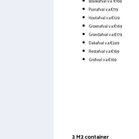
Bouwafval v.a. €169
Puinafval v.a.€119
Houtafval v.a.€129
Groenafval v.a.€169
Grondafval v.a.€179
Dakafval v.a.€249
Restafval v.a.€169
Grofvuil v.a.€169
3 M3 container